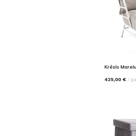
Krēsls Marel
425,00
€
ga