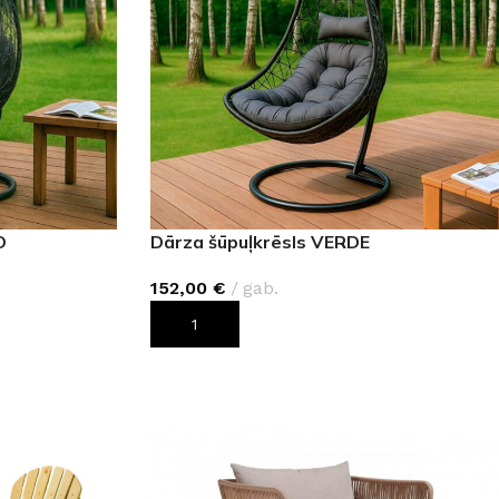
O
Dārza šūpuļkrēsls VERDE
152,00
€
gab.
PIEVIENOT GROZAM