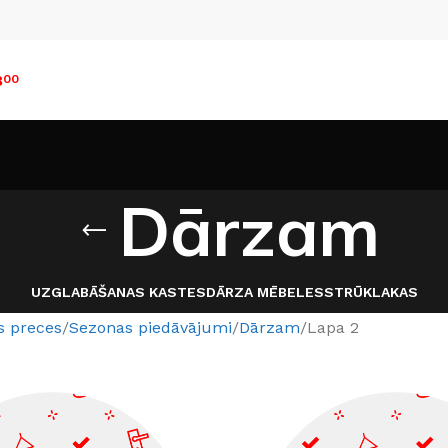
8
00
Dārzam
UZGLABĀŠANAS KASTES
DĀRZA MĒBELES
STRŪKLAKAS
s preces
Sezonas piedāvājumi
Dārzam
Lapa 2