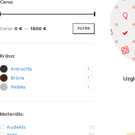
Cena:
Cena:
0 €
—
1600 €
FILTRS
Krāsa:
Antracīts
3
Brūns
Uzgl
1
Pelēks
1
Materiāls:
Audekls
(1)
Koks
(8)