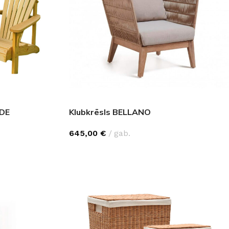
NDE
Klubkrēsls BELLANO
645,00
€
gab.