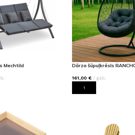
s Mechtild
Dārza šūpuļkrēsls RANCH
b.
161,00
€
gab.
ROZAM
PIEVIENOT GROZAM