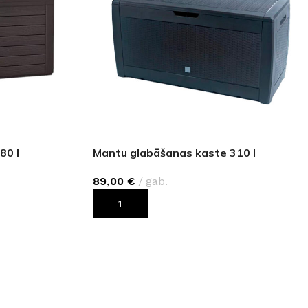
80 l
Mantu glabāšanas kaste 310 l
89,00
€
gab.
PIEVIENOT GROZAM