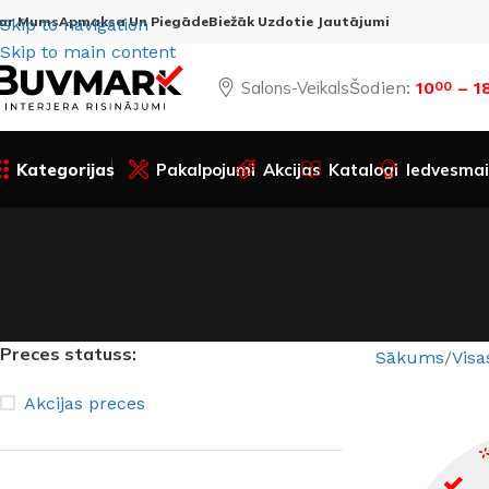
ar Mums
Apmaksa Un Piegāde
Biežāk Uzdotie Jautājumi
Skip to navigation
Skip to main content
Salons-Veikals
Šodien:
10
– 1
00
Kategorijas
Pakalpojumi
Akcijas
Katalogi
Iedvesmai
Preces statuss:
Sākums
Visa
Akcijas preces