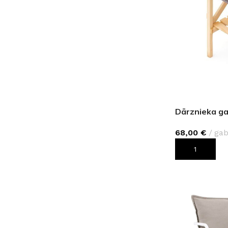
Dārznieka ga
68,00
€
gab
PIEVIENOT G