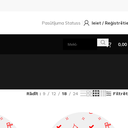
Pasūtījuma Statuss
Ieiet / Reģistrēti
0,00
Filtrēt
Rādīt
9
12
18
24