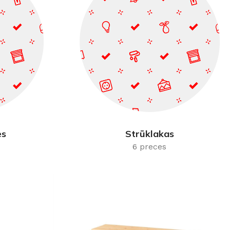
es
Strūklakas
6 preces