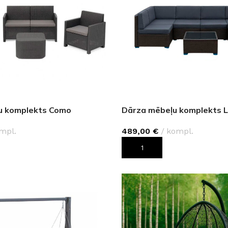
Klinkera
Mozaīkas
AUNUMS!
IESKATIES!
ļi
FLĪŽU KOLEKCIJAS
Aplūkojiet ražotāja kolekcijas, kuras 
profesionāli interjera dizaineri
u komplekts Como
Dārza mēbeļu komplekts 
mpl.
489,00
€
kompl.
ROZAM
PIEVIENOT GROZAM