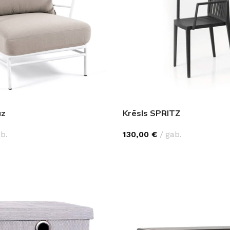
uz
Krēsls SPRITZ
b.
130,00
€
gab.
IZVĒLĒTIES OPCIJAS