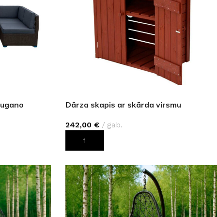
GRĪDĀM
Apakšklāji
Grīdlīstes un aksesuāri
sastādījuši
Lugano
Dārza skapis ar skārda virsmu
242,00
€
gab.
PIEVIENOT GROZAM