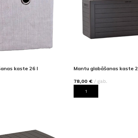
anas kaste 26 l
Mantu glabāšanas kaste 2
78,00
€
gab.
ROZAM
PIEVIENOT GROZAM