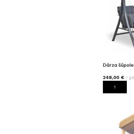
Dārza šūpole
248,00
€
ga
PIEVIENOT G