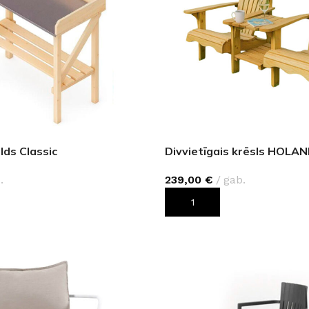
lds Classic
Divvietīgais krēsls HOLA
.
239,00
€
gab.
ROZAM
PIEVIENOT GROZAM