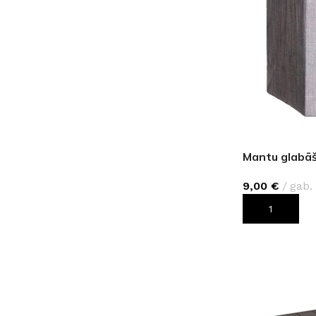
Mantu glabāš
9,00
€
gab.
PIEVIENOT G