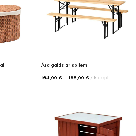
ali
Āra galds ar soliem
164,00
€
–
198,00
€
kompl.
IZVĒLIETIES
GRĪDAS SEGUMI
JAUNUMS!
Grīdas segumi
Naturālas grīdas no masīvkoka
Parketa grīdas
Skatīt
Vinila grīdas