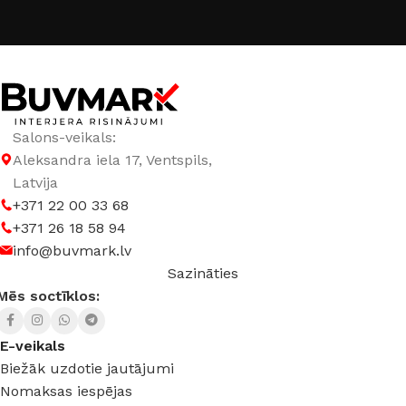
Salons-veikals:
Aleksandra iela 17, Ventspils,
Latvija
+371 22 00 33 68
+371 26 18 58 94
info@buvmark.lv
Sazināties
Mēs soctīklos:
E-veikals
Biežāk uzdotie jautājumi
Nomaksas iespējas