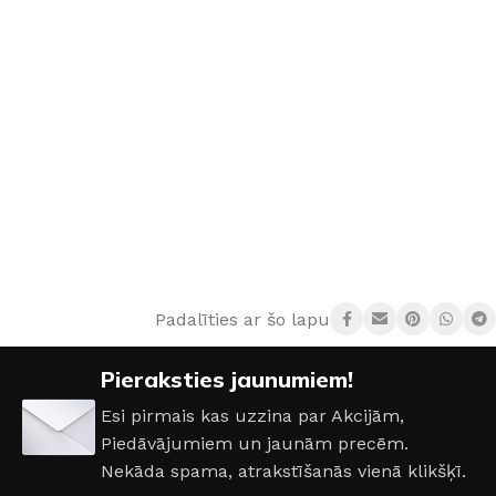
Padalīties ar šo lapu:
Pieraksties jaunumiem!
Esi pirmais kas uzzina par Akcijām,
Piedāvājumiem un jaunām precēm.
Nekāda spama, atrakstīšanās vienā klikšķī.