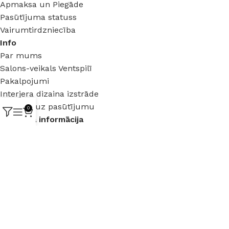
Apmaksa un Piegāde
Pasūtījuma statuss
Vairumtirdzniecība
Info
Par mums
Salons-veikals Ventspilī
Pakalpojumi
Interjera dizaina izstrāde
Mēbeles uz pasūtījumu
0
Juridiska informācija
Lietošanas noteikumi
Distances līgums
Privātuma politika
Garantija un preču atgriezšana
Preču garantija