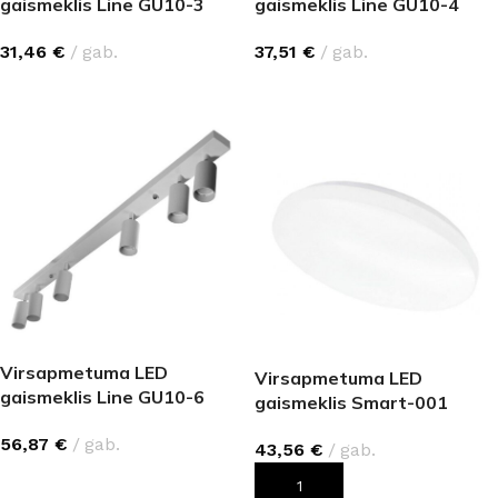
gaismeklis Line GU10-3
gaismeklis Line GU10-4
IP20
IP20
31,46
€
gab.
37,51
€
gab.
IZVĒLIETIES
IZVĒLIETIES
Virsapmetuma LED
Virsapmetuma LED
gaismeklis Line GU10-6
gaismeklis Smart-001
IP20
(36W, 2880 lm)
56,87
€
gab.
43,56
€
gab.
IZVĒLIETIES
PIEVIENOT GROZAM