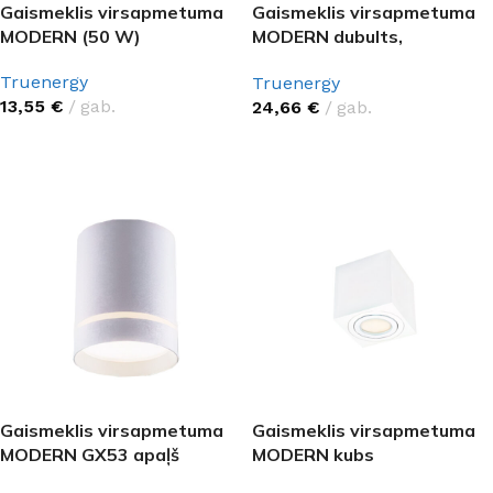
Gaismeklis virsapmetuma
Gaismeklis virsapmetuma
MODERN (50 W)
MODERN dubults,
taisnstūrveida
Truenergy
Truenergy
13,55
€
gab.
24,66
€
gab.
IZVĒLIETIES
IZVĒLIETIES
Gaismeklis virsapmetuma
Gaismeklis virsapmetuma
MODERN GX53 apaļš
MODERN kubs