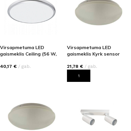
Virsapmetuma LED
Virsapmetuma LED
gaismeklis Ceiling (56 W,
gaismeklis Kyrk sensor
4480 lm, sudrabs)
ceiling light (12W, 840 lm)
40,17
€
gab.
21,78
€
gab.
IZVĒLIETIES
PIEVIENOT GROZAM