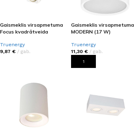
Gaismeklis virsapmetuma
Gaismeklis virsapmetuma
Focus kvadrātveida
MODERN (17 W)
Truenergy
Truenergy
9,87
€
gab.
11,30
€
gab.
IZVĒLIETIES
PIEVIENOT GROZAM