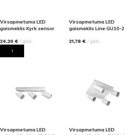
Virsapmetuma LED
Virsapmetuma LED
gaismeklis Kyrk sensor
gaismeklis Line GU10-2
ceiling light (18W, 1260 lm)
IP20
24,20
€
gab.
21,78
€
gab.
PIEVIENOT GROZAM
IZVĒLIETIES
Virsapmetuma LED
Virsapmetuma LED