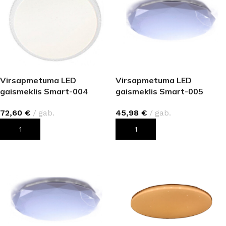
Virsapmetuma LED
Virsapmetuma LED
gaismeklis Smart-004
gaismeklis Smart-005
dimmable (72W, 5760 lm)
dimmable (36W, 2880 lm)
72,60
€
gab.
45,98
€
gab.
PIEVIENOT GROZAM
PIEVIENOT GROZAM