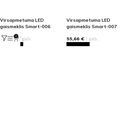
Virsapmetuma LED
Virsapmetuma LED
gaismeklis Smart-006
gaismeklis Smart-007
dimmable (72W, 5760 lm)
dimmable (48W, 3840 lm)
0
72,60
€
gab.
55,66
€
gab.
PIEVIENOT GROZAM
PIEVIENOT GROZAM
Virsapmetuma LED
Virsapmetuma LED