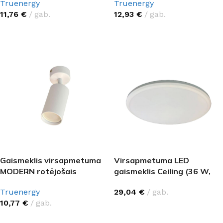
Truenergy
Truenergy
11,76
€
gab.
12,93
€
gab.
IZVĒLIETIES
IZVĒLIETIES
Gaismeklis virsapmetuma
Virsapmetuma LED
MODERN rotējošais
gaismeklis Ceiling (36 W,
2880 lm, balts)
Truenergy
29,04
€
gab.
10,77
€
gab.
IZVĒLIETIES
IZVĒLIETIES