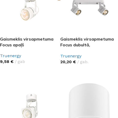
Gaismeklis virsapmetuma
Gaismeklis virsapmetuma
Focus apaļš
Focus dubultā,
kvadrātveida
Truenergy
Truenergy
9,58
€
gab
20,20
€
gab.
IZVĒLIETIES
IZVĒLIETIES