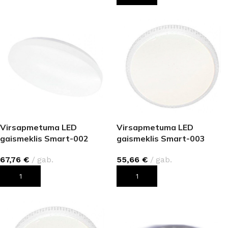
Virsapmetuma LED
Virsapmetuma LED
gaismeklis Smart-002
gaismeklis Smart-003
(72W, 5760 lm)
dimmable (48W, 3840 lm)
67,76
€
gab.
55,66
€
gab.
PIEVIENOT GROZAM
PIEVIENOT GROZAM