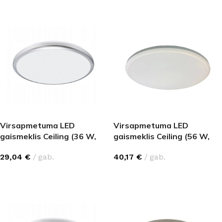
Virsapmetuma LED
Virsapmetuma LED
gaismeklis Ceiling (36 W,
gaismeklis Ceiling (56 W,
2880 lm, sudrabs)
4480 lm, balts)
29,04
€
gab.
40,17
€
gab.
IZVĒLIETIES
IZVĒLIETIES