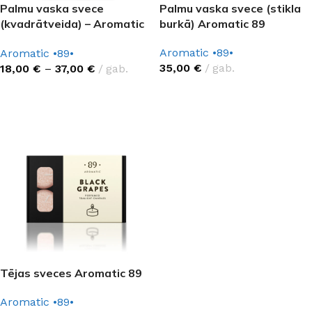
Palmu vaska svece
Palmu vaska svece (stikla
(kvadrātveida) – Aromatic
burkā) Aromatic 89
89
Aromatic •89•
Aromatic •89•
35,00
€
gab.
18,00
€
–
37,00
€
gab.
IZVĒLĒTIES OPCIJAS
IZVĒLĒTIES OPCIJAS
Tējas sveces Aromatic 89
Aromatic •89•