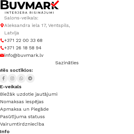
Salons-veikals:
Aleksandra iela 17, Ventspils,
Latvija
+371 22 00 33 68
+371 26 18 58 94
info@buvmark.lv
Sazināties
Mēs soctīklos:
E-veikals
Biežāk uzdotie jautājumi
Nomaksas iespējas
Apmaksa un Piegāde
Pasūtījuma statuss
Vairumtirdzniecība
Info