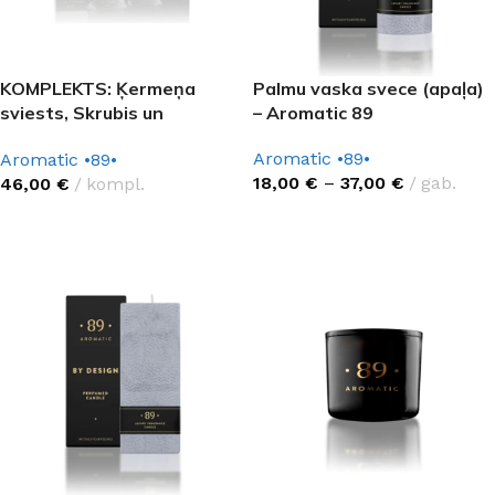
KOMPLEKTS: Ķermeņa
Palmu vaska svece (apaļa)
sviests, Skrubis un
– Aromatic 89
Aromātiskā svece
Aromatic •89•
Aromatic •89•
Aromatic 89
18,00
€
–
37,00
€
gab.
46,00
€
kompl.
IZVĒLĒTIES OPCIJAS
IZVĒLĒTIES OPCIJAS