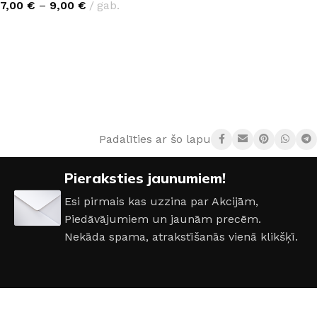
7,00
€
–
9,00
€
gab.
IZVĒLĒTIES OPCIJAS
Padalīties ar šo lapu:
Pieraksties jaunumiem!
Esi pirmais kas uzzina par Akcijām,
Piedāvājumiem un jaunām precēm.
Nekāda spama, atrakstīšanās vienā klikšķī.