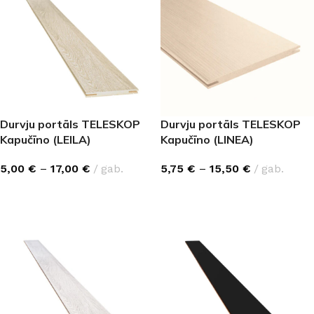
Durvju portāls TELESKOP
Durvju portāls TELESKOP
Kapučīno (LEILA)
Kapučīno (LINEA)
5,00
€
–
17,00
€
gab.
5,75
€
–
15,50
€
gab.
IZVĒLĒTIES OPCIJAS
IZVĒLĒTIES OPCIJAS