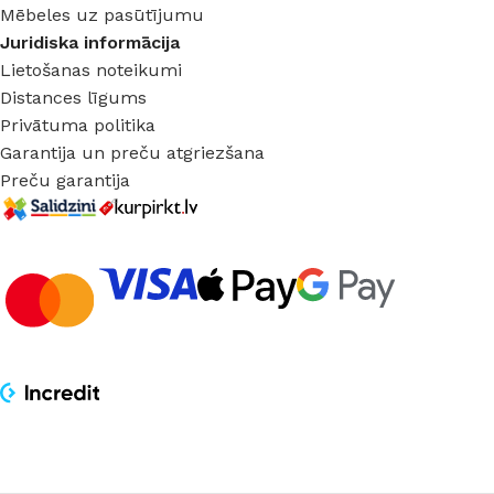
E-veikals
Biežāk uzdotie jautājumi
Nomaksas iespējas
Apmaksa un Piegāde
Pasūtījuma statuss
Vairumtirdzniecība
Info
Par mums
Salons-veikals Ventspilī
Pakalpojumi
Interjera dizaina izstrāde
Mēbeles uz pasūtījumu
Juridiska informācija
Lietošanas noteikumi
Distances līgums
Privātuma politika
Garantija un preču atgriezšana