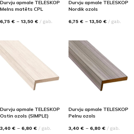
Durvju apmale TELESKOP
Durvju apmale TELESKOP
Melns matēts CPL
Nordik ozols
6,75
€
–
13,50
€
gab.
6,75
€
–
13,50
€
gab.
IZVĒLĒTIES OPCIJAS
IZVĒLĒTIES OPCIJAS
Durvju apmale TELESKOP
Durvju apmale TELESKOP
Ostin ozols (SIMPLE)
Pelnu ozols
3,40
€
–
6,80
€
gab.
3,40
€
–
6,80
€
gab.