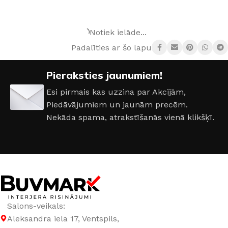
Durvju portāls TELESKOP
Durvju portāls TELESKOP
Snow
Venge
5,45
€
–
21,80
€
gab.
5,45
€
–
21,80
€
gab.
IZVĒLĒTIES OPCIJAS
IZVĒLĒTIES OPCIJAS
Padalīties ar šo lapu:
Pieraksties jaunumiem!