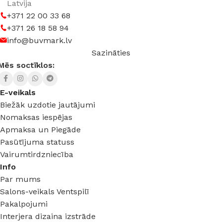
Esi pirmais kas uzzina par Akcijām,
Piedāvājumiem un jaunām precēm.
Nekāda spama, atrakstīšanās vienā klikšķī.
Salons-veikals:
Aleksandra iela 17, Ventspils,
Latvija
+371 22 00 33 68
+371 26 18 58 94
info@buvmark.lv
Sazināties
Mēs soctīklos: