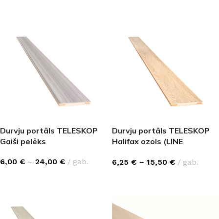
IZVĒLĒTIES OPCIJAS
IZVĒLĒTIES OPCIJAS
Durvju portāls TELESKOP
Durvju portāls TELESKOP
Gaiši pelēks
Halifax ozols (LINE
PREMIUM)
6,00
€
–
24,00
€
gab.
6,25
€
–
15,50
€
gab.
IZVĒLĒTIES OPCIJAS
IZVĒLĒTIES OPCIJAS