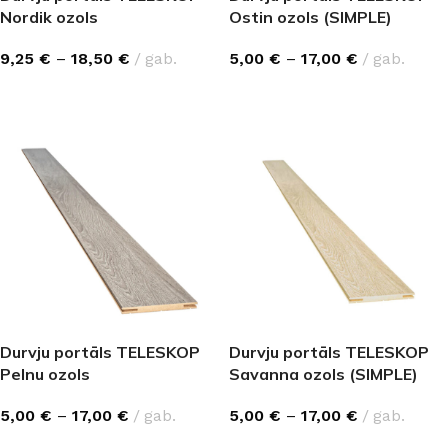
Nordik ozols
Ostin ozols (SIMPLE)
9,25
€
–
18,50
€
gab.
5,00
€
–
17,00
€
gab.
IZVĒLĒTIES OPCIJAS
IZVĒLĒTIES OPCIJAS
Durvju portāls TELESKOP
Durvju portāls TELESKOP
Pelnu ozols
Savanna ozols (SIMPLE)
5,00
€
–
17,00
€
gab.
5,00
€
–
17,00
€
gab.
IZVĒLĒTIES OPCIJAS
IZVĒLĒTIES OPCIJAS