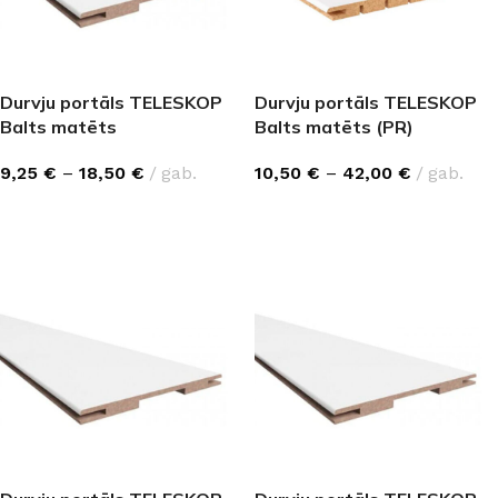
Durvju portāls TELESKOP
Durvju portāls TELESKOP
Balts matēts
Balts matēts (PR)
9,25
€
–
18,50
€
gab.
10,50
€
–
42,00
€
gab.
IZVĒLĒTIES OPCIJAS
IZVĒLĒTIES OPCIJAS