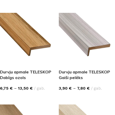
IZVĒLĒTIES OPCIJAS
IZVĒLĒTIES OPCIJAS
Durvju apmale TELESKOP
Durvju apmale TELESKOP
Dabīgs ozols
Gaiši pelēks
6,75
€
–
13,50
€
gab.
3,90
€
–
7,80
€
gab.
IZVĒLĒTIES OPCIJAS
IZVĒLĒTIES OPCIJAS