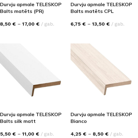
Durvju apmale TELESKOP
Durvju apmale TELESKOP
Balts matēts (PR)
Balts matēts CPL
8,50
€
–
17,00
€
gab.
6,75
€
–
13,50
€
gab.
IZVĒLĒTIES OPCIJAS
IZVĒLĒTIES OPCIJAS
Durvju apmale TELESKOP
Durvju apmale TELESKOP
Balts silk matt
Bianco
5,50
€
–
11,00
€
gab.
4,25
€
–
8,50
€
gab.