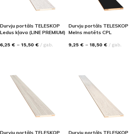
Durvju portāls TELESKOP
Durvju portāls TELESKOP
Ledus kļava (LINE PREMIUM)
Melns matēts CPL
6,25
€
–
15,50
€
gab.
9,25
€
–
18,50
€
gab.
IZVĒLĒTIES OPCIJAS
IZVĒLĒTIES OPCIJAS
Durvju portāls TELESKOP
Durvju portāls TELESKOP