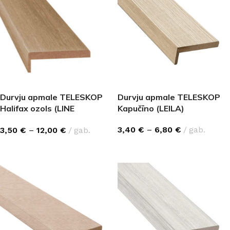
Durvju apmale TELESKOP
Durvju apmale TELESKOP
Halifax ozols (LINE
Kapučīno (LEILA)
PREMIUM)
3,40
€
–
6,80
€
gab.
3,50
€
–
12,00
€
gab.
IZVĒLĒTIES OPCIJAS
IZVĒLĒTIES OPCIJAS