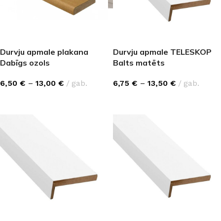
Durvju apmale plakana
Durvju apmale TELESKOP
Dabīgs ozols
Balts matēts
6,50
€
–
13,00
€
gab.
6,75
€
–
13,50
€
gab.
IZVĒLĒTIES OPCIJAS
IZVĒLĒTIES OPCIJAS