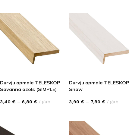
IZVĒLĒTIES OPCIJAS
IZVĒLĒTIES OPCIJAS
Durvju apmale TELESKOP
Durvju apmale TELESKOP
Savanna ozols (SIMPLE)
Snow
3,40
€
–
6,80
€
gab.
3,90
€
–
7,80
€
gab.
IZVĒLĒTIES OPCIJAS
IZVĒLĒTIES OPCIJAS