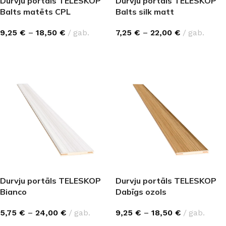
Durvju portāls TELESKOP
Durvju portāls TELESKOP
Balts matēts CPL
Balts silk matt
9,25
€
–
18,50
€
gab.
7,25
€
–
22,00
€
gab.
IZVĒLĒTIES OPCIJAS
IZVĒLĒTIES OPCIJAS
Durvju portāls TELESKOP
Durvju portāls TELESKOP
Bianco
Dabīgs ozols
5,75
€
–
24,00
€
gab.
9,25
€
–
18,50
€
gab.