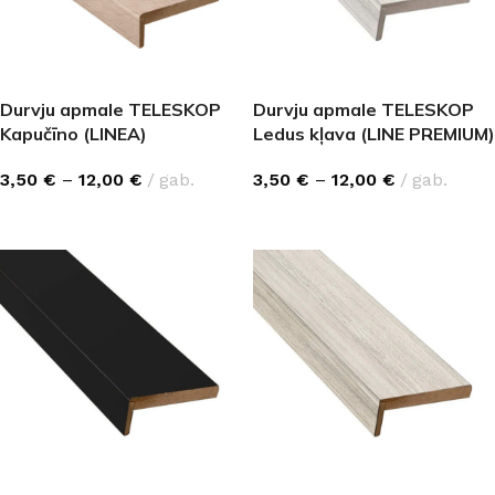
Durvju apmale TELESKOP
Durvju apmale TELESKOP
Kapučīno (LINEA)
Ledus kļava (LINE PREMIUM)
3,50
€
–
12,00
€
gab.
3,50
€
–
12,00
€
gab.
IZVĒLĒTIES OPCIJAS
IZVĒLĒTIES OPCIJAS