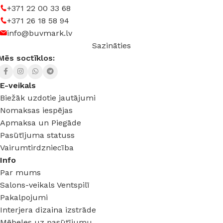
+371 22 00 33 68
+371 26 18 58 94
info@buvmark.lv
Sazināties
Mēs soctīklos:
E-veikals
Biežāk uzdotie jautājumi
Nomaksas iespējas
Apmaksa un Piegāde
Pasūtījuma statuss
Vairumtirdzniecība
Info
Par mums
Salons-veikals Ventspilī
Pakalpojumi
Interjera dizaina izstrāde
Mēbeles uz pasūtījumu