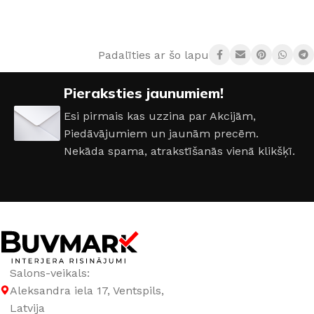
Padalīties ar šo lapu:
Pieraksties jaunumiem!
Esi pirmais kas uzzina par Akcijām,
Piedāvājumiem un jaunām precēm.
Nekāda spama, atrakstīšanās vienā klikšķī.
Salons-veikals:
Aleksandra iela 17, Ventspils,
Latvija