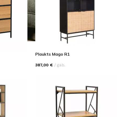
Plaukts Mago R1
387,00
€
gab.