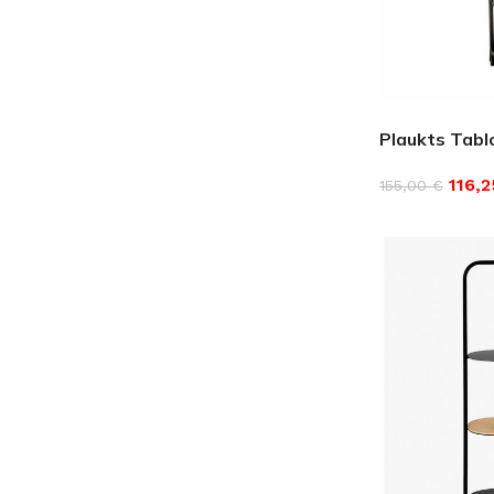
PALĪGINSTRUMENTI
Gumijas krāsa
Sīkāk
Sīkāk
Lāpstiņas
Mikrocements
J
Otas
SPC Sienas pane
Rullīši
Plaukts Tabl
116,
155,00
€