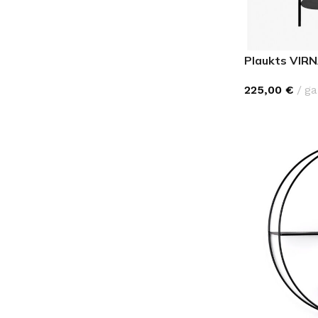
Plaukts VIR
225,00
€
ga