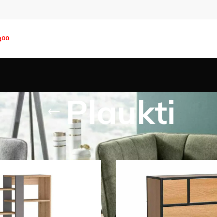
8
00
Plaukti
s preces
Mēbeles
Plaukti