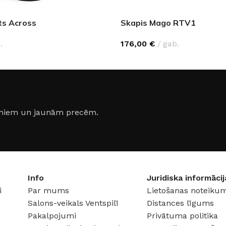
ts Across
Skapis Mago RTV1
.
176,00
€
gab.
jumiem un jaunām precēm.
Info
Juridiska informācij
i
Par mums
Lietošanas noteikum
Salons-veikals Ventspilī
Distances līgums
Pakalpojumi
Privātuma politika