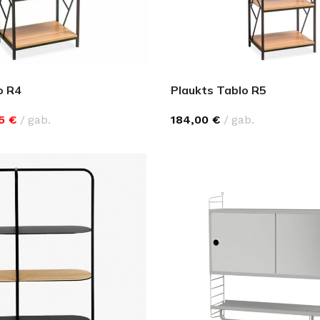
Klinkera
Mozaīkas
AUNUMS!
IESKATIES!
ļi
FLĪŽU KOLEKCIJAS
Aplūkojiet ražotāja kolekcijas, kuras 
o R4
Plaukts Tablo R5
profesionāli interjera dizaineri
25
€
gab.
184,00
€
gab.