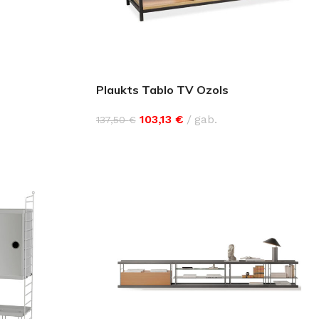
GRĪDĀM
Apakšklāji
Grīdlīstes un aksesuāri
sastādījuši
Plaukts Tablo TV Ozols
103,13
€
gab.
137,50
€