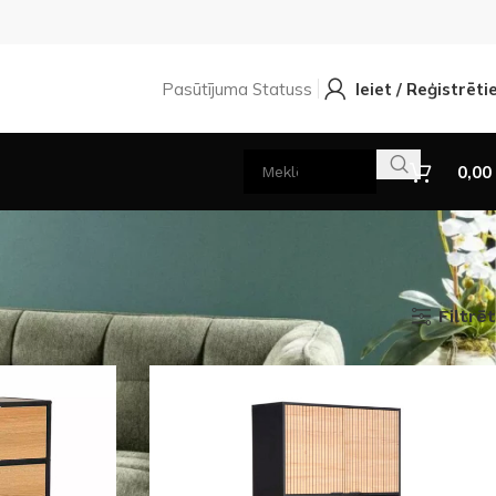
Pasūtījuma Statuss
Ieiet / Reģistrēti
0,00
Filtrēt
Rādīt
9
12
18
24