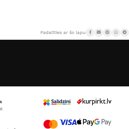
Padalīties ar šo lapu:
a
i