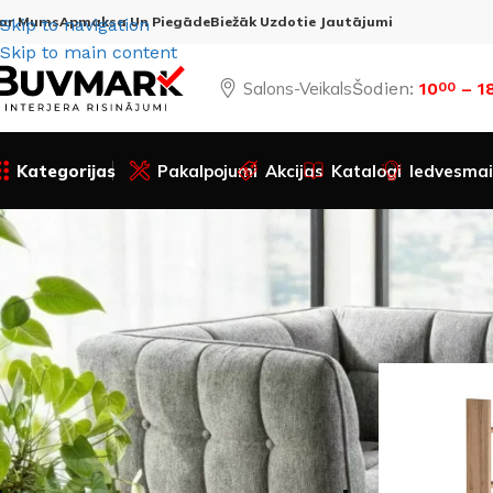
ar Mums
Apmaksa Un Piegāde
Biežāk Uzdotie Jautājumi
Skip to navigation
Skip to main content
Salons-Veikals
Šodien:
10
– 1
00
Kategorijas
Pakalpojumi
Akcijas
Katalogi
Iedvesmai
Preces statuss:
Sākums
Visa
Akcijas preces
Cena: