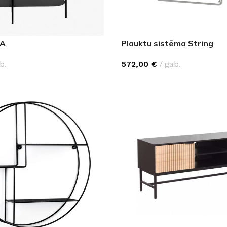
NA
Plauktu sistēma String
b.
572,00
€
gab.