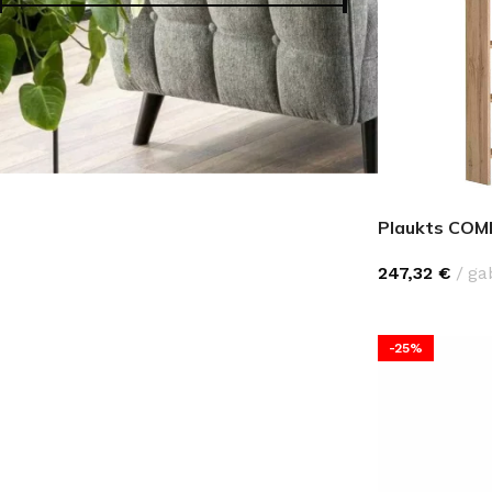
Cena:
50 €
—
2990 €
FILTRS
Plaukts CO
247,32
€
ga
-25%