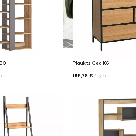
MBO
Plaukts Geo K6
b.
195,78
€
gab.