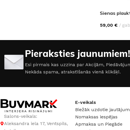
Sienas plauk
59,00
€
gab
Pieraksties jaunumiem!
Esi pirmais kas uzzina par Akcijām, Piedāvā
Nekāda spama, atrakstīšanās vienā klikšķī.
E-veikals
Biežāk uzdotie jautājum
Salons-veikals:
Nomaksas iespējas
Aleksandra iela 17, Ventspils,
Apmaksa un Piegāde