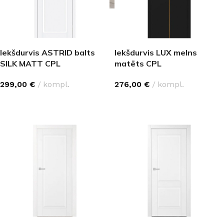
Iekšdurvis ASTRID balts
Iekšdurvis LUX melns
SILK MATT CPL
matēts CPL
299,00
€
kompl.
276,00
€
kompl.
IZVĒLĒTIES OPCIJAS
IZVĒLĒTIES OPCIJAS