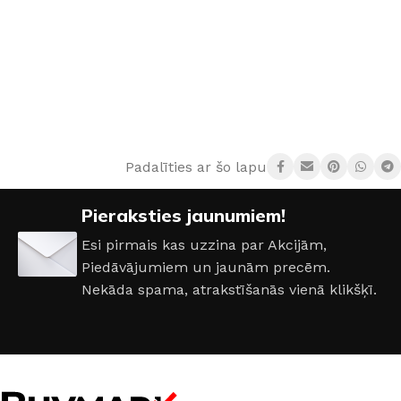
IZVĒLĒTIES OPCIJAS
IZVĒLĒTIES OPCIJAS
Padalīties ar šo lapu:
Pieraksties jaunumiem!
Esi pirmais kas uzzina par Akcijām,
Piedāvājumiem un jaunām precēm.
Nekāda spama, atrakstīšanās vienā klikšķī.