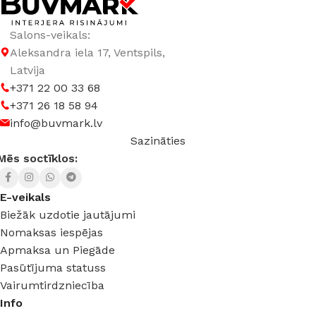
Salons-veikals:
Aleksandra iela 17, Ventspils,
Latvija
+371 22 00 33 68
+371 26 18 58 94
info@buvmark.lv
Sazināties
Mēs soctīklos:
E-veikals
Biežāk uzdotie jautājumi
Nomaksas iespējas
Apmaksa un Piegāde
Pasūtījuma statuss
Vairumtirdzniecība
Info