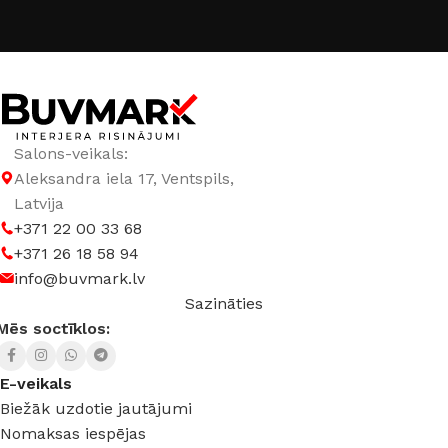
Salons-veikals:
Aleksandra iela 17, Ventspils,
Latvija
+371 22 00 33 68
+371 26 18 58 94
info@buvmark.lv
Sazināties
Mēs soctīklos:
E-veikals
Biežāk uzdotie jautājumi
Nomaksas iespējas