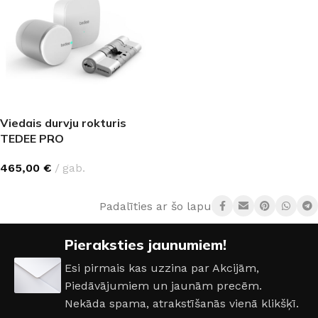
Viedais durvju rokturis
TEDEE PRO
465,00
€
gab.
Padalīties ar šo lapu:
Pieraksties jaunumiem!
Esi pirmais kas uzzina par Akcijām,
Piedāvājumiem un jaunām precēm.
Nekāda spama, atrakstīšanās vienā klikšķī.