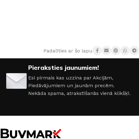
Padalīties ar šo lapu:
Pieraksties jaunumiem!
Esi pirmais kas uzzina par Akcijām,
Piedāvājumiem un jaunām precēm.
Nekāda spama, atrakstīšanās vienā klikšķī.