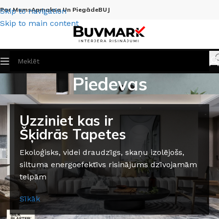
Par Mums
Apmaksa Un Piegāde
BUJ
Skip to navigation
Skip to main content
Piedevas
Uzziniet kas ir
Šķidrās Tapetes
Ekoloģisks, videi draudzīgs, skaņu izolējošs,
siltuma energoefektīvs risinājums dzīvojamām
telpām
Sīkāk