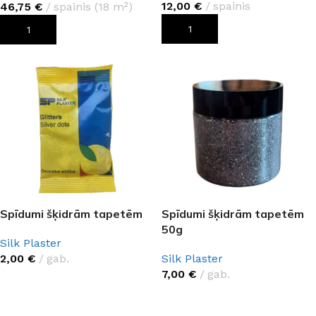
12,00
€
spainis
46,75
€
spainis (18 m²)
PIEVIENOT GROZAM
PIEVIENOT GROZAM
Spīdumi šķidrām tapetēm
Spīdumi šķidrām tapetēm
50g
Silk Plaster
2,00
€
gab.
Silk Plaster
7,00
€
gab.
IZVĒLIETIES
IZVĒLIETIES