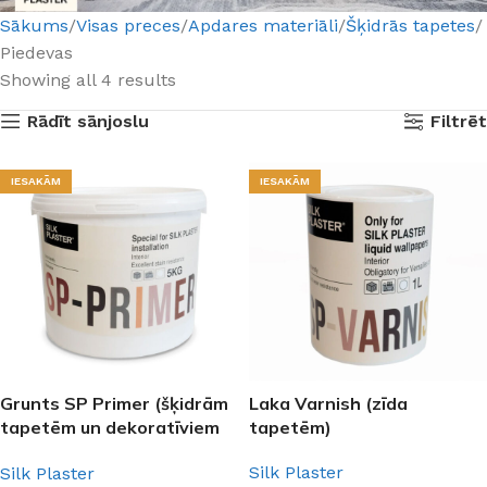
Sākums
Visas preces
Apdares materiāli
Šķidrās tapetes
Piedevas
Showing all 4 results
Rādīt sānjoslu
Filtrēt
IESAKĀM
IESAKĀM
Grunts SP Primer (šķidrām
Laka Varnish (zīda
tapetēm un dekoratīviem
tapetēm)
apmetumiem)
Silk Plaster
Silk Plaster