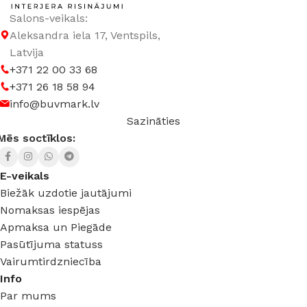
Salons-veikals:
Aleksandra iela 17, Ventspils,
Latvija
+371 22 00 33 68
+371 26 18 58 94
info@buvmark.lv
Sazināties
Mēs soctīklos:
E-veikals
Biežāk uzdotie jautājumi
Nomaksas iespējas
Apmaksa un Piegāde
Pasūtījuma statuss
Vairumtirdzniecība
Info
Par mums