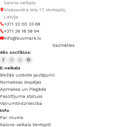
Salons-veikals:
Aleksandra iela 17, Ventspils,
Latvija
+371 22 00 33 68
+371 26 18 58 94
info@buvmark.lv
Sazināties
Mēs soctīklos:
E-veikals
Biežāk uzdotie jautājumi
Nomaksas iespējas
Apmaksa un Piegāde
Pasūtījuma statuss
Vairumtirdzniecība
Info
Par mums
Salons-veikals Ventspilī