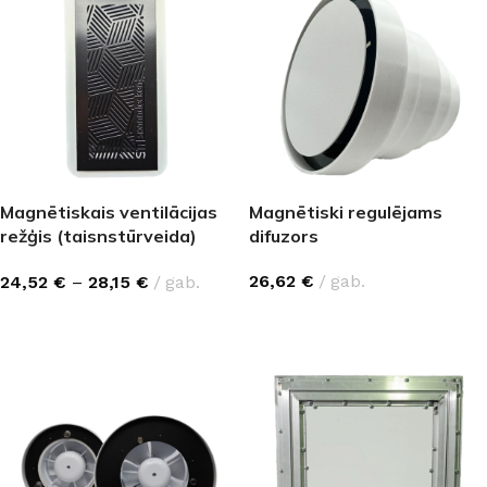
Magnētiskais ventilācijas
Magnētiski regulējams
režģis (taisnstūrveida)
difuzors
melns
26,62
€
gab.
24,52
€
–
28,15
€
gab.
IZVĒLĒTIES OPCIJAS
IZVĒLĒTIES OPCIJAS