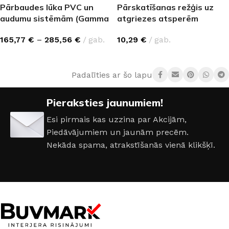
Pārbaudes lūka PVC un
Pārskatīšanas režģis uz
audumu sistēmām (Gamma
atgriezes atsperēm
20/35/50)
10,29
€
gab.
165,77
€
–
285,56
€
gab.
IZVĒLĒTIES OPCIJAS
Padalīties ar šo lapu:
Pieraksties jaunumiem!
Esi pirmais kas uzzina par Akcijām,
Piedāvājumiem un jaunām precēm.
Nekāda spama, atrakstīšanās vienā klikšķī.