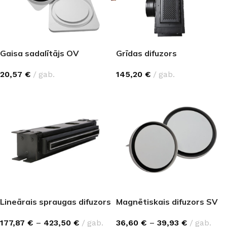
Gaisa sadalītājs OV
Grīdas difuzors
20,57
€
gab.
145,20
€
gab.
Lineārais spraugas difuzors
Magnētiskais difuzors SV
177,87
€
–
423,50
€
gab.
36,60
€
–
39,93
€
gab.