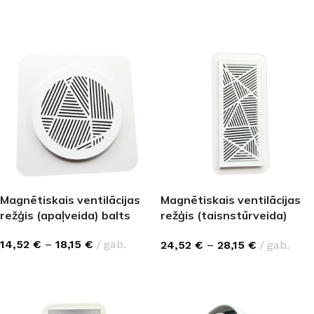
IZVĒLĒTIES OPCIJAS
IZVĒLĒTIES OPCIJAS
Magnētiskais ventilācijas
Magnētiskais ventilācijas
režģis (apaļveida) balts
režģis (taisnstūrveida)
balts
14,52
€
–
18,15
€
gab.
24,52
€
–
28,15
€
gab.
IZVĒLĒTIES OPCIJAS
IZVĒLĒTIES OPCIJAS