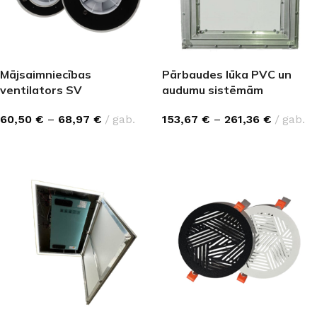
Mājsaimniecības
Pārbaudes lūka PVC un
ventilators SV
audumu sistēmām
60,50
€
–
68,97
€
gab.
153,67
€
–
261,36
€
gab.
IZVĒLĒTIES OPCIJAS
IZVĒLĒTIES OPCIJAS