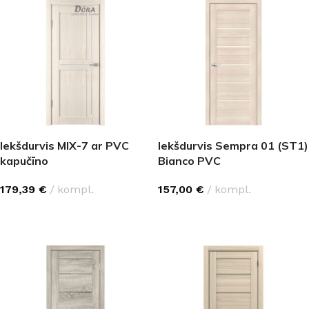
Iekšdurvis MIX-7 ar PVC
Iekšdurvis Sempra 01 (ST1)
kapučīno
Bianco PVC
179,39
€
kompl.
157,00
€
kompl.
IZVĒLĒTIES OPCIJAS
IZVĒLĒTIES OPCIJAS