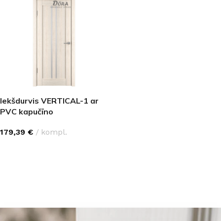
Iekšdurvis VERTICAL-1 ar
PVC kapučīno
179,39
€
kompl.
IZVĒLĒTIES OPCIJAS