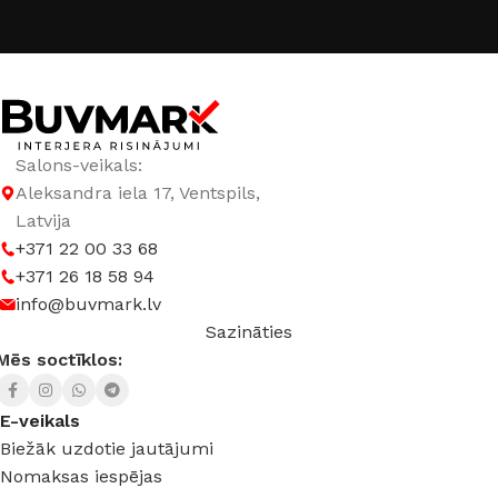
Salons-veikals:
Aleksandra iela 17, Ventspils,
Latvija
+371 22 00 33 68
+371 26 18 58 94
info@buvmark.lv
Sazināties
Mēs soctīklos:
E-veikals
Biežāk uzdotie jautājumi
Nomaksas iespējas