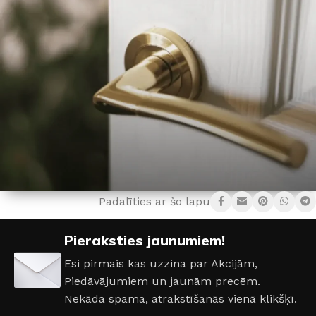
Padalīties ar šo lapu:
Visām veramām iekšdurvīm –
Pieraksties jaunumiem!
rokturis dāvanā!
Esi pirmais kas uzzina par Akcijām,
*Rokturiem cenā līdz 15€
Piedāvājumiem un jaunām precēm.
Nekāda spama, atrakstīšanās vienā klikšķī.