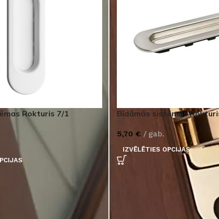
ēmas Rokturis 7/1
Bīdāmās sistēmas Roktur
5,70
€
gab.
IZVĒLĒTIES OPCIJAS
PCIJAS