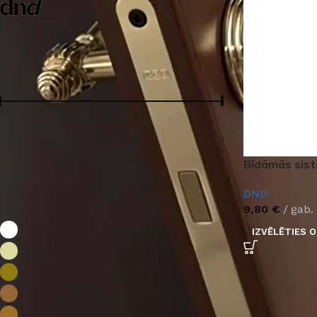
DND
1
Cena:
Cena:
0 €
—
10 €
FILTRS
Bīdāmās sist
DND
Krāsa:
9,80
€
gab.
Balts
1
IZVĒLĒTIES O
Matēts dzeltens
1
Pulēts misiņš
1
Vecs misiņš
1
Bronza
1