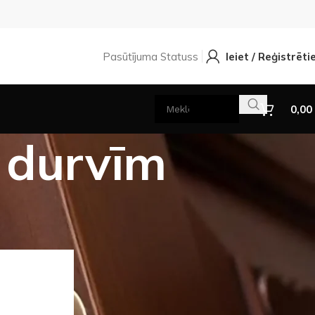
Pasūtījuma Statuss
Ieiet / Reģistrēti
0,00
 durvīm
dāmajām durvīm