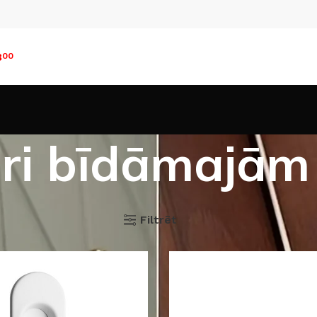
8
00
ri bīdāmajām
s preces
Durvju furnitūra
Rokturi un uzlikas
Rokturi bī
Filtrēt
18
24