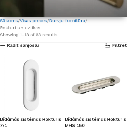
Sākums
Visas preces
Durvju furnitūra
Rokturi un uzlikas
Visām veramām iekšdurvīm –
Showing 1–18 of 63 results
rokturis dāvanā!
Rādīt sānjoslu
Filtrēt
*Rokturiem cenā līdz 15€
Bīdāmās sistēmas Rokturis
Bīdāmās sistēmas Rokturis
7/1
MHS 150