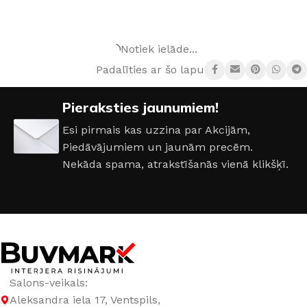
IZVĒLĒTIES OPCIJAS
IZVĒLĒTIES OPCIJAS
Notiek ielāde...
Padalīties ar šo lapu:
Pieraksties jaunumiem!
Esi pirmais kas uzzina par Akcijām,
Piedāvājumiem un jaunām precēm.
Nekāda spama, atrakstīšanās vienā klikšķī.
Salons-veikals:
Aleksandra iela 17, Ventspils,