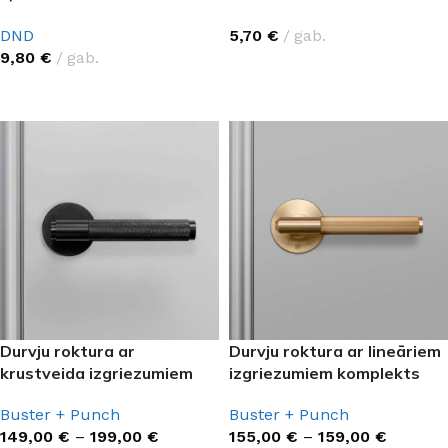
DND
5,70
€
gab.
9,80
€
gab.
IZVĒLĒTIES OPCIJAS
IZVĒLĒTIES OPCIJAS
Durvju roktura ar
Durvju roktura ar lineāriem
krustveida izgriezumiem
izgriezumiem komplekts
komplekts
Buster + Punch
Buster + Punch
155,00
€
–
159,00
€
149,00
€
–
199,00
€