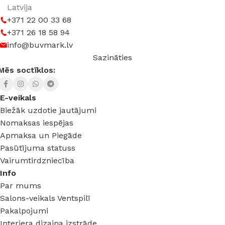
Latvija
+371 22 00 33 68
+371 26 18 58 94
info@buvmark.lv
Sazināties
Mēs soctīklos:
E-veikals
Biežāk uzdotie jautājumi
Nomaksas iespējas
Apmaksa un Piegāde
Pasūtījuma statuss
Vairumtirdzniecība
Info
Par mums
Salons-veikals Ventspilī
Pakalpojumi
Interjera dizaina izstrāde