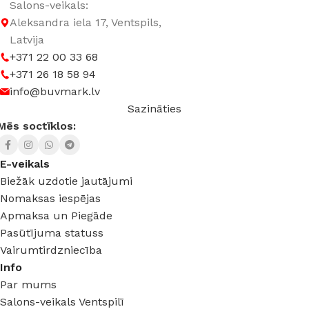
Salons-veikals:
Aleksandra iela 17, Ventspils,
Latvija
+371 22 00 33 68
+371 26 18 58 94
info@buvmark.lv
Sazināties
Mēs soctīklos:
E-veikals
Biežāk uzdotie jautājumi
Nomaksas iespējas
Apmaksa un Piegāde
Pasūtījuma statuss
Vairumtirdzniecība
Info
Par mums
Salons-veikals Ventspilī