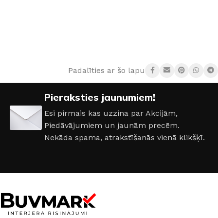
Padalīties ar šo lapu:
Pieraksties jaunumiem!
Esi pirmais kas uzzina par Akcijām,
Piedāvājumiem un jaunām precēm.
Nekāda spama, atrakstīšanās vienā klikšķī.