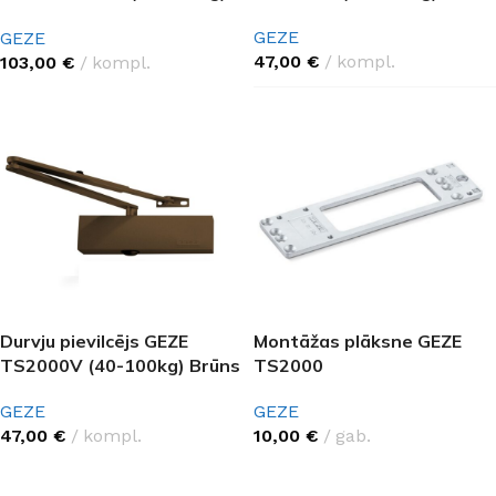
Melns
GEZE
GEZE
47,00
€
kompl.
103,00
€
kompl.
Durvju pievilcējs GEZE
Montāžas plāksne GEZE
TS2000V (40-100kg) Brūns
TS2000
GEZE
GEZE
47,00
€
kompl.
10,00
€
gab.