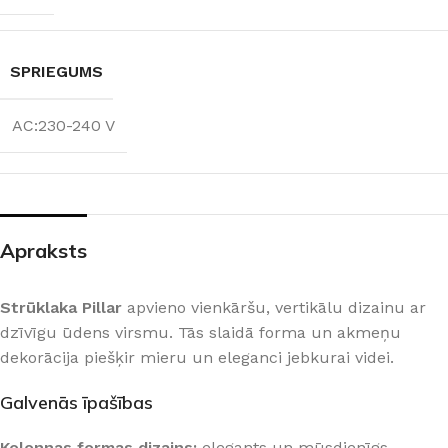
SPRIEGUMS
AC:230-240 V
Apraksts
Strūklaka Pillar
apvieno vienkāršu, vertikālu dizainu ar
dzīvīgu ūdens virsmu. Tās slaidā forma un akmeņu
dekorācija piešķir mieru un eleganci jebkurai videi.
Galvenās īpašības
Kolonnas formas dizains:
elegants un mūsdienīgs