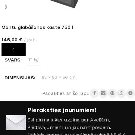
Mantu glabāšanas kaste 750 l
145,00
€
gab.
PIEVIENOT GROZAM
SVARS
17 kg
DIMENSIJAS
85 × 80 × 50 cm
Padalīties ar šo lapu:
KRĀSA
Antracīts
Pieraksties jaunumiem!
MATERIĀLS
Plastmasa
Esi pirmais kas uzzina par Akcijām,
Piedāvājumiem un jaunām precēm.
Nekāda spama, atrakstīšanās vienā klikšķī.