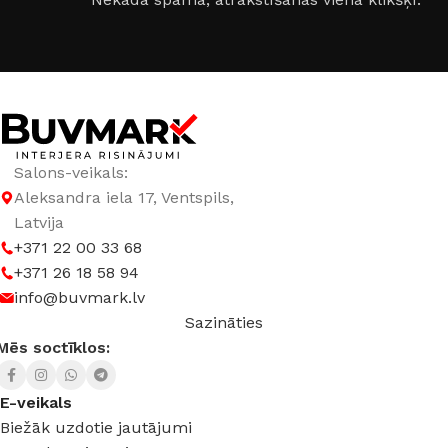
Salons-veikals:
Aleksandra iela 17, Ventspils,
Latvija
+371 22 00 33 68
+371 26 18 58 94
info@buvmark.lv
Sazināties
Mēs soctīklos:
E-veikals
Biežāk uzdotie jautājumi