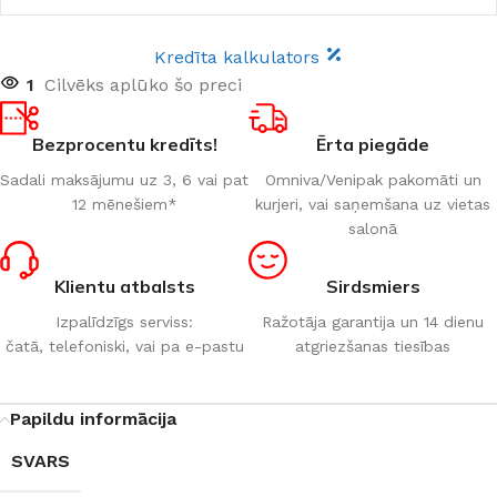
Kredīta kalkulators
1
Cilvēks aplūko šo preci
Bezprocentu kredīts!
Ērta piegāde
Sadali maksājumu uz 3, 6 vai pat
Omniva/Venipak pakomāti un
12 mēnešiem*
kurjeri, vai saņemšana uz vietas
salonā
Klientu atbalsts
Sirdsmiers
Izpalīdzīgs serviss:
Ražotāja garantija un 14 dienu
čatā, telefoniski, vai pa e-pastu
atgriezšanas tiesības
Papildu informācija
SVARS