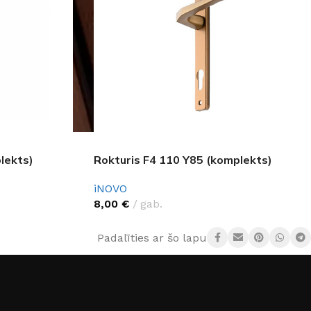
lekts)
Rokturis F4 110 Y85 (komplekts)
iNOVO
8,00
€
gab.
GRĪDAS SEGUMI
Padalīties ar šo lapu:
JAUNUMS!
Grīdas segumi
Naturālas grīdas no masīvkoka
Parketa grīdas
Skatīt
Vinila grīdas