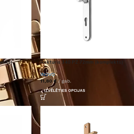
lekts)
Rokturis 340 PZ 72mm (komplekts)
iNOVO
11,80
€
gab.
IZVĒLĒTIES OPCIJAS