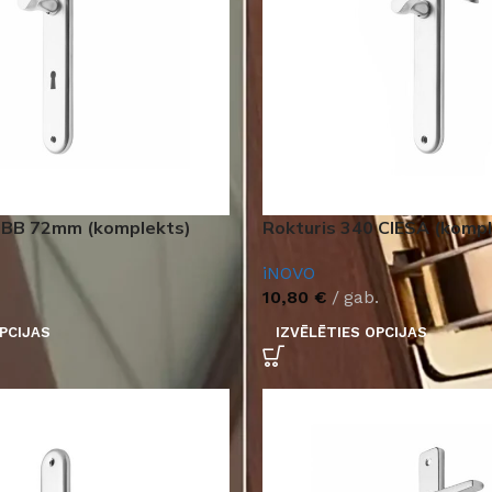
 BB 72mm (komplekts)
Rokturis 340 CIESA (komp
iNOVO
10,80
€
gab.
PCIJAS
IZVĒLĒTIES OPCIJAS