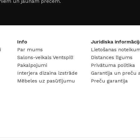
jumiem un jaunām precēm.
Klinkera
Mozaīkas
AUNUMS!
IESKATIES!
ļi
FLĪŽU KOLEKCIJAS
Aplūkojiet ražotāja kolekcijas, kuras 
Info
Juridiska informācij
profesionāli interjera dizaineri
i
Par mums
Lietošanas noteikum
Salons-veikals Ventspilī
Distances līgums
Pakalpojumi
Privātuma politika
Interjera dizaina izstrāde
Garantija un preču 
Mēbeles uz pasūtījumu
Preču garantija