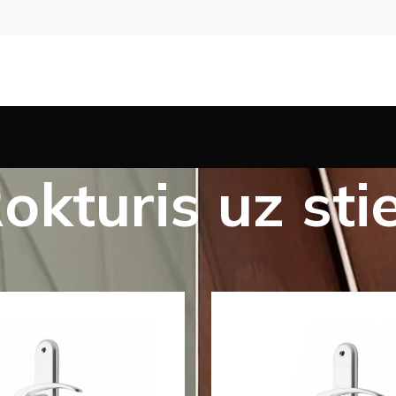
okturis uz sti
s preces
Durvju furnitūra
Rokturi un uzlikas
Rokturis uz 