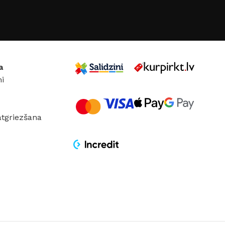
GRĪDĀM
Apakšklāji
Grīdlīstes un aksesuāri
sastādījuši
a
i
atgriezšana