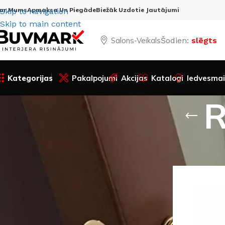
ar Mums
Apmaksa Un Piegāde
Biežāk Uzdotie Jautājumi
Skip to navigation
Skip to main content
Salons-Veikals
Šodien:
slēgts
Kategorijas
Pakalpojumi
Akcijas
Katalogi
Iedvesmai
R
Preces statuss:
Sākums
Visa
Akcijas preces
Ražotājs: