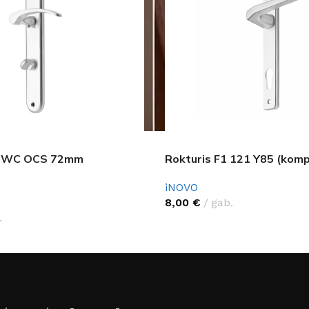
0 WC OCS 72mm
Rokturis F1 121 Y85 (komp
iNOVO
8,00
€
gab.
.
FLĪZES
t
Flīzes
etumi
Dekoratīvās
 fasādem un mitrām
Fasādei
Skatīt
Grīdām un sienām