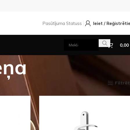
Pasūtījuma Statuss
Ieiet / Reģistrēti
0,00
eņa
Filtrēt
stieņa
Rādīt
9
12
18
24