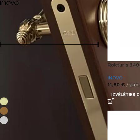
iNOVO
6
Cena:
Cena:
0 €
—
20 €
FILTRS
Rokturis 340
iNOVO
11,80
€
gab.
Krāsa:
IZVĒLĒTIES O
Matēts dzeltens
3
Vecs misiņš
3
Matēts hroms
5