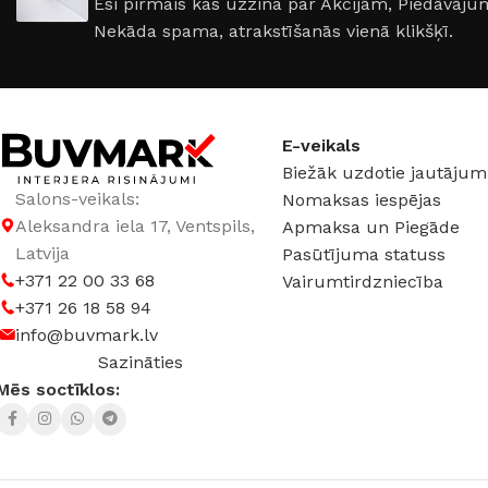
Esi pirmais kas uzzina par Akcijām, Piedāvā
PALĪGINSTRUMENTI
Gumijas krāsa
Sīkāk
Sīkāk
Nekāda spama, atrakstīšanās vienā klikšķī.
Lāpstiņas
Mikrocements
J
Otas
SPC Sienas pane
Rullīši
E-veikals
Biežāk uzdotie jautājum
Salons-veikals:
Nomaksas iespējas
Aleksandra iela 17, Ventspils,
Apmaksa un Piegāde
Latvija
Pasūtījuma statuss
+371 22 00 33 68
Vairumtirdzniecība
+371 26 18 58 94
info@buvmark.lv
Sazināties
Mēs soctīklos: