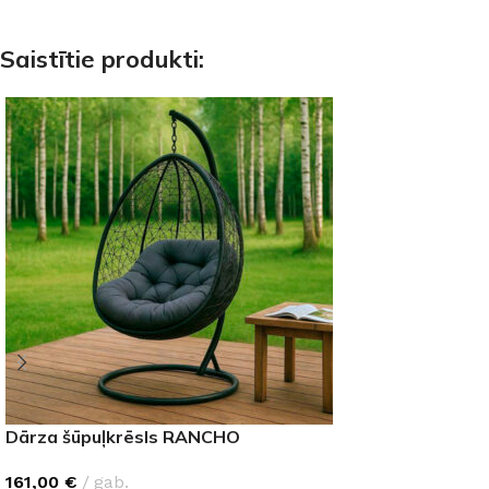
Saistītie produkti:
Dārza šūpuļkrēsls RANCHO
161,00
€
gab.