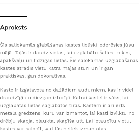
Apraksts
Šīs saliekamās glabāšanas kastes lieliski iederēsies jūsu
mājā. Tajās ir daudz vietas, lai uzglabātu šalles, zeķes,
apakšveļu un līdzīgas lietas. Šīs salokāmās uzglabāšanas
kastes atradīs vietu katrā mājas stūrī un ir gan
praktiskas, gan dekoratīvas.
Kaste ir izgatavota no dažādiem audumiem, kas ir videi
draudzīgi un diezgan izturīgi. Katrai kastei ir vāks, lai
uzglabātās lietas saglabātos tīras. Kastēm ir arī ērts
metāla gredzens, kuru var izmantot, lai kasti izvilktu no
drēbju skapja, plaukta, skapīša utt. Lai ietaupītu vietu,
kastes var salocīt, kad tās netiek izmantotas.