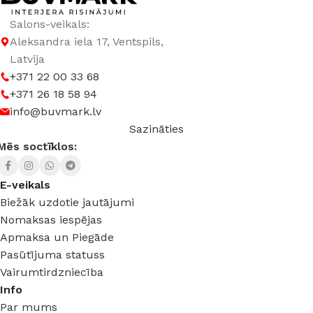
Salons-veikals:
Aleksandra iela 17, Ventspils,
Latvija
+371 22 00 33 68
+371 26 18 58 94
info@buvmark.lv
Sazināties
Mēs soctīklos:
E-veikals
Biežāk uzdotie jautājumi
Nomaksas iespējas
Apmaksa un Piegāde
Pasūtījuma statuss
Vairumtirdzniecība
Info
Par mums