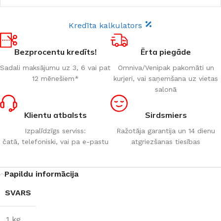
Kredīta kalkulators
Bezprocentu kredīts!
Ērta piegāde
Sadali maksājumu uz 3, 6 vai pat
Omniva/Venipak pakomāti un
12 mēnešiem*
kurjeri, vai saņemšana uz vietas
salonā
Klientu atbalsts
Sirdsmiers
Izpalīdzīgs serviss:
Ražotāja garantija un 14 dienu
čatā, telefoniski, vai pa e-pastu
atgriezšanas tiesības
Papildu informācija
SVARS
1 kg