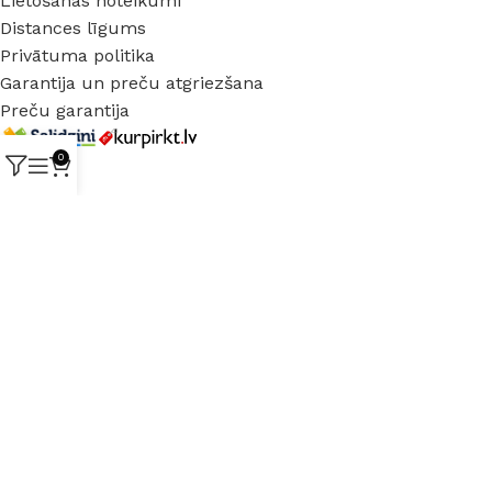
Lietošanas noteikumi
Distances līgums
Privātuma politika
Garantija un preču atgriezšana
Preču garantija
0
© 2025 Buvmark.
Visas tiesības aizsargātas.
Mēs izmantojam obligātos sīkfailus, lai uzlabotu