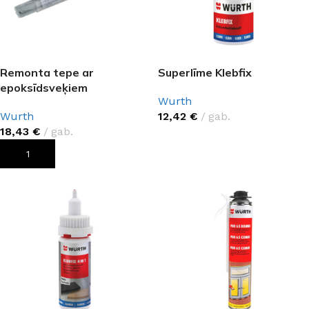
Remonta tepe ar
Superlīme Klebfix
epoksīdsveķiem
Wurth
Wurth
12,42
€
gab.
18,43
€
gab.
PIEVIENOT GROZAM