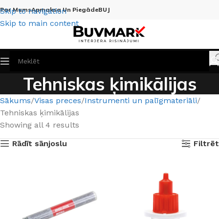
Par Mums
Apmaksa Un Piegāde
BUJ
Skip to navigation
Skip to main content
Tehniskas ķimikālijas
Sākums
Visas preces
Instrumenti un palīgmateriāli
Tehniskas ķimikālijas
Showing all 4 results
Rādīt sānjoslu
Filtrēt