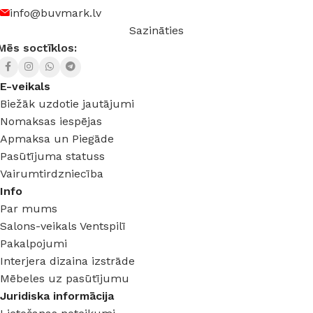
info@buvmark.lv
Sazināties
Mēs soctīklos:
E-veikals
Biežāk uzdotie jautājumi
Nomaksas iespējas
Apmaksa un Piegāde
Pasūtījuma statuss
Vairumtirdzniecība
Info
Par mums
Salons-veikals Ventspilī
Pakalpojumi
Interjera dizaina izstrāde
Mēbeles uz pasūtījumu
Juridiska informācija