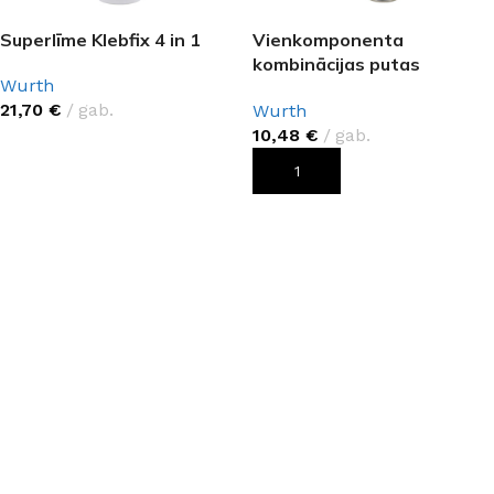
Superlīme Klebfix 4 in 1
Vienkomponenta
kombinācijas putas
Wurth
PURLOGIC® 65
21,70
€
gab.
Wurth
10,48
€
gab.
PIEVIENOT GROZAM