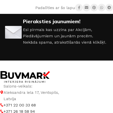
Padalīties ar šo lapu:
Pieraksties jaunumiem!
Esi pirmais kas uzzina par Akcijām,
Piedāvājumiem un jaunām precēm.
Nekāda spama, atrakstīšanās vienā klikšķī.
Salons-veikals:
Aleksandra iela 17, Ventspils,
Latvija
+371 22 00 33 68
+371 26 18 58 94