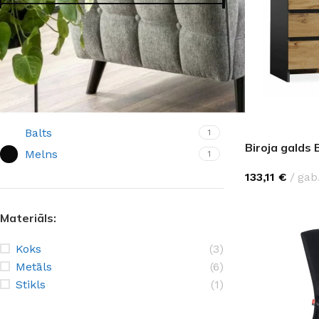
Cena:
80 €
—
1920 €
FILTRS
Krāsa:
Balts
1
Biroja galds
Melns
1
133,11
€
gab
Materiāls:
Koks
(3)
Metāls
(6)
Stikls
(1)