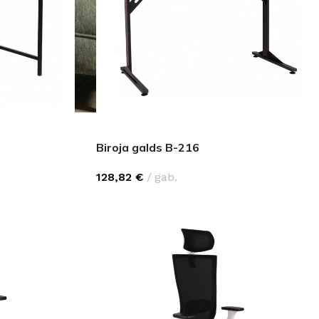
Biroja galds B-216
128,82
€
gab.