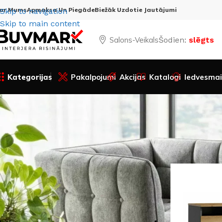
ar Mums
Apmaksa Un Piegāde
Biežāk Uzdotie Jautājumi
Skip to navigation
Skip to main content
Salons-Veikals
Šodien:
slēgts
Kategorijas
Pakalpojumi
Akcijas
Katalogi
Iedvesmai
Preces statuss:
Sākums
Visa
Akcijas preces
Cena: