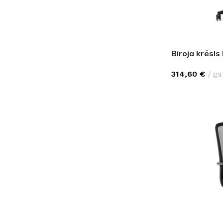
Biroja krēsl
314,60
€
ga