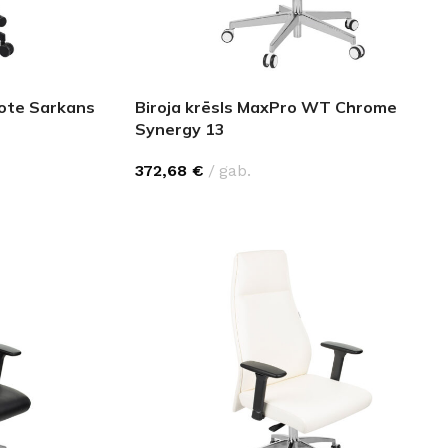
Note Sarkans
Biroja krēsls MaxPro WT Chrome
Synergy 13
372,68
€
gab.