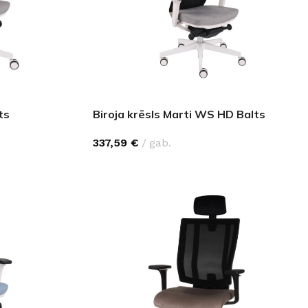
ts
Biroja krēsls Marti WS HD Balts
337,59
€
gab.
GRĪDAS SEGUMI
JAUNUMS!
Grīdas segumi
Naturālas grīdas no masīvkoka
Parketa grīdas
Skatīt
Vinila grīdas