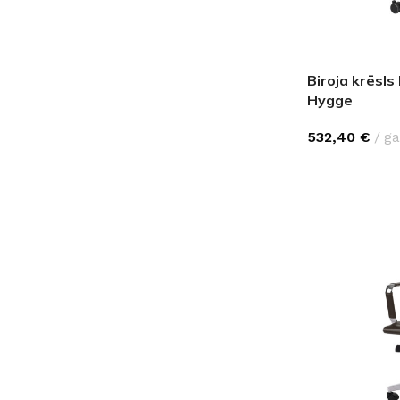
Biroja krēs
Hygge
532,40
€
ga