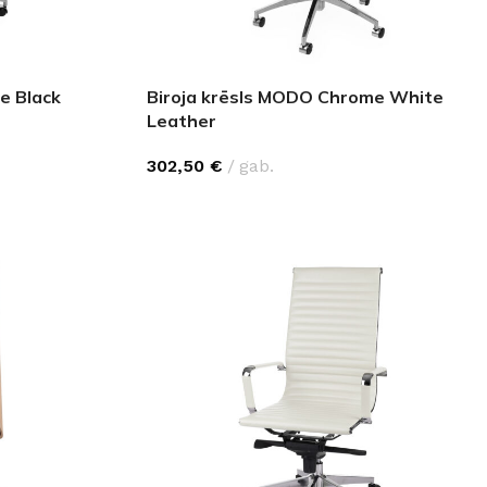
e Black
Biroja krēsls MODO Chrome White
Leather
302,50
€
gab.