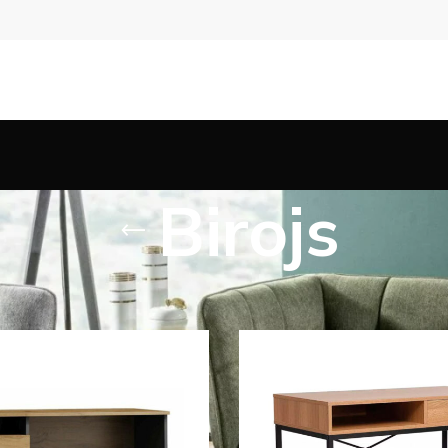
Birojs
s preces
Mēbeles
Birojs
Lapa 2