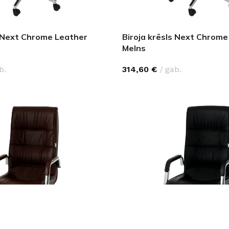
s Next Chrome Leather
Biroja krēsls Next Chrome
Melns
b.
314,60
€
gab.