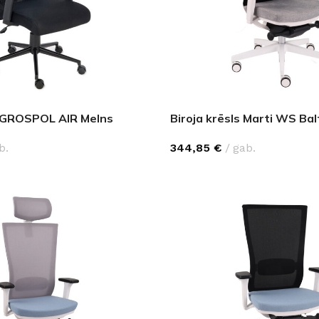
s GROSPOL AIR Melns
Biroja krēsls Marti WS Bal
b.
344,85
€
gab.
FLĪZES
t
Flīzes
etumi
Dekoratīvās
 fasādem un mitrām
Fasādei
Skatīt
Grīdām un sienām