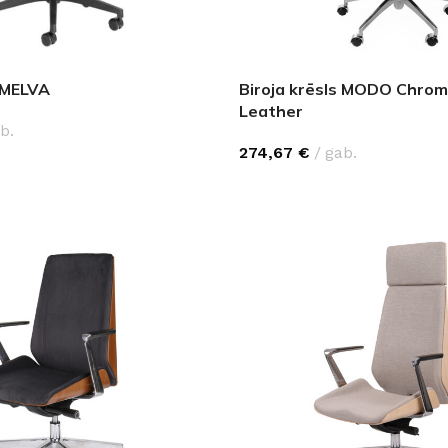
s MELVA
Biroja krēsls MODO Chrom
Leather
b.
274,67
€
gab.
PCIJAS