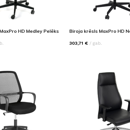
s MaxPro HD Medley Pelēks
Biroja krēsls MaxPro HD 
b.
303,71
€
gab.