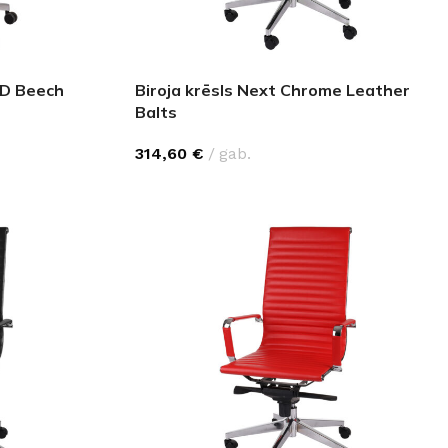
HD Beech
Biroja krēsls Next Chrome Leather
Balts
314,60
€
gab.