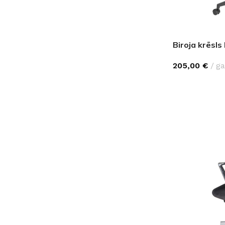
Biroja krēsl
205,00
€
ga
IZVĒLĒTIES O