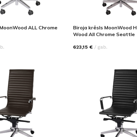
ls MoonWood ALL Chrome
Biroja krēsls MoonWood 
Wood All Chrome Seattle
b.
623,15
€
gab.