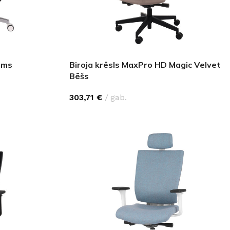
GRĪDĀM
Apakšklāji
Grīdlīstes un aksesuāri
sastādījuši
oms
Biroja krēsls MaxPro HD Magic Velvet
Bēšs
303,71
€
gab.