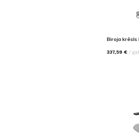
PALĪGINSTRUMENTI
Gumijas krāsa
Sīkāk
Sīkāk
Lāpstiņas
Mikrocements
J
Otas
SPC Sienas pane
Rullīši
Biroja krēsl
337,59
€
ga