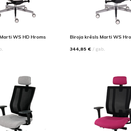
Klinkera
Mozaīkas
AUNUMS!
IESKATIES!
ļi
FLĪŽU KOLEKCIJAS
Aplūkojiet ražotāja kolekcijas, kuras 
s Marti WS HD Hroms
Biroja krēsls Marti WS Hr
profesionāli interjera dizaineri
b.
344,85
€
gab.