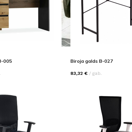
 B-005
Biroja galds B-027
.
83,32
€
gab.