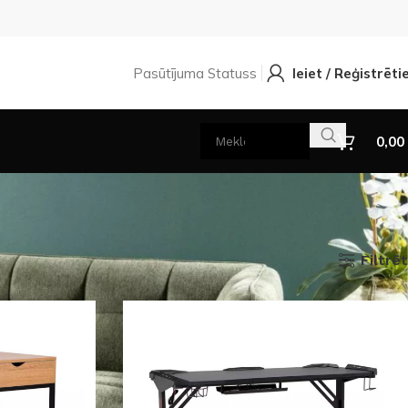
Pasūtījuma Statuss
Ieiet / Reģistrēti
0,00
Filtrēt
Rādīt
9
12
18
24