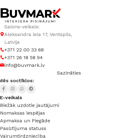
Salons-veikals:
Aleksandra iela 17, Ventspils,
Latvija
+371 22 00 33 68
+371 26 18 58 94
info@buvmark.lv
Sazināties
Mēs soctīklos:
E-veikals
Biežāk uzdotie jautājumi
Nomaksas iespējas
Apmaksa un Piegāde
Pasūtījuma statuss
Vairumtirdzniecība