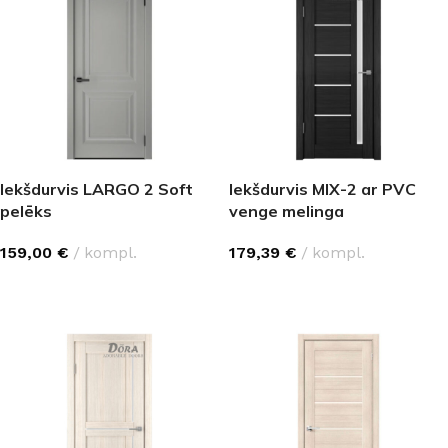
Iekšdurvis LARGO 2 Soft
Iekšdurvis MIX-2 ar PVC
pelēks
venge melinga
159,00
€
kompl.
179,39
€
kompl.
IZVĒLĒTIES OPCIJAS
IZVĒLĒTIES OPCIJAS