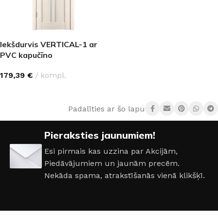
Iekšdurvis VERTICAL-1 ar
PVC kapučīno
179,39
€
kompl.
IZVĒLĒTIES OPCIJAS
Padalīties ar šo lapu:
Pieraksties jaunumiem!
Esi pirmais kas uzzina par Akcijām,
Piedāvājumiem un jaunām precēm.
Nekāda spama, atrakstīšanās vienā klikšķī.