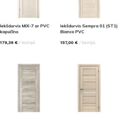
Iekšdurvis MIX-7 ar PVC
Iekšdurvis Sempra 01 (ST1)
kapučīno
Bianco PVC
179,39
€
kompl.
157,00
€
kompl.
IZVĒLĒTIES OPCIJAS
IZVĒLĒTIES OPCIJAS