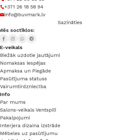
+371 26 18 58 94
info@buvmark.lv
Sazināties
Mēs soctīklos:
E-veikals
Biežāk uzdotie jautājumi
Nomaksas iespējas
Apmaksa un Piegāde
Pasūtījuma statuss
Vairumtirdzniecība
Info
Par mums
Salons-veikals Ventspilī
Pakalpojumi
Interjera dizaina izstrāde
Mēbeles uz pasūtījumu