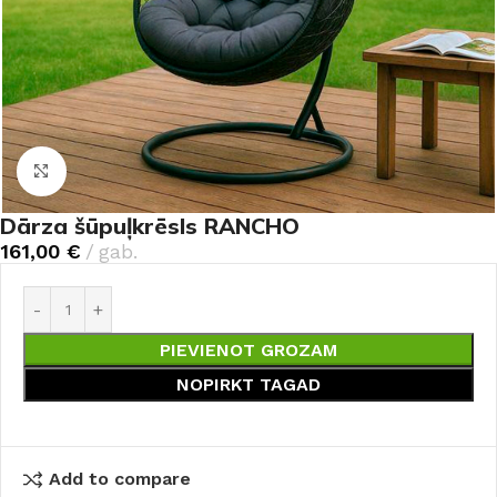
Noklikšķiniet, lai palielinātu
Dārza šūpuļkrēsls RANCHO
161,00
€
gab.
PIEVIENOT GROZAM
NOPIRKT TAGAD
Add to compare