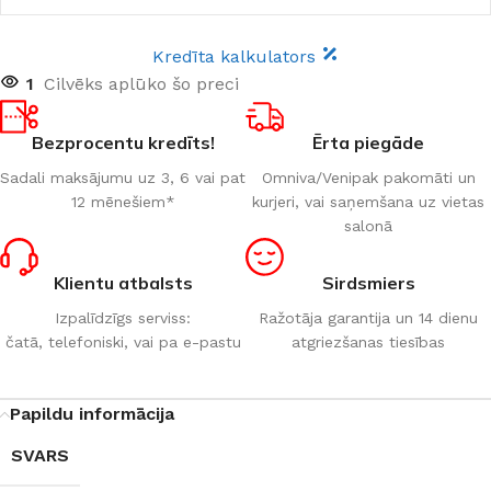
Kredīta kalkulators
1
Cilvēks aplūko šo preci
Bezprocentu kredīts!
Ērta piegāde
Sadali maksājumu uz 3, 6 vai pat
Omniva/Venipak pakomāti un
12 mēnešiem*
kurjeri, vai saņemšana uz vietas
salonā
Klientu atbalsts
Sirdsmiers
Izpalīdzīgs serviss:
Ražotāja garantija un 14 dienu
čatā, telefoniski, vai pa e-pastu
atgriezšanas tiesības
Papildu informācija
SVARS