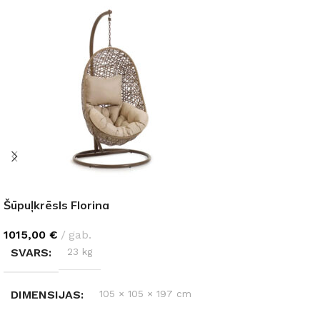
Šūpuļkrēsls Florina
1015,00
€
gab.
SVARS
23 kg
DIMENSIJAS
105 × 105 × 197 cm