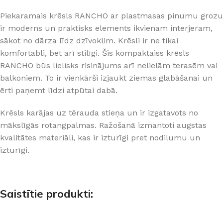
Piekaramais krēsls RANCHO ar plastmasas pinumu grozu
ir moderns un praktisks elements ikvienam interjeram,
sākot no dārza līdz dzīvoklim. Krēsli ir ne tikai
komfortabli, bet arī stilīgi. Šis kompaktaiss krēsls
RANCHO būs lielisks risinājums arī nelielām terasēm vai
balkoniem. To ir vienkārši izjaukt ziemas glabāšanai un
ērti paņemt līdzi atpūtai dabā.
Krēsls karājas uz tērauda stieņa un ir izgatavots no
mākslīgās rotangpalmas. Ražošanā izmantoti augstas
kvalitātes materiāli, kas ir izturīgi pret nodilumu un
izturīgi.
Saistītie produkti: