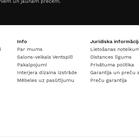
jumiem un jaunām precēm.
Klinkera
Mozaīkas
AUNUMS!
IESKATIES!
ļi
FLĪŽU KOLEKCIJAS
Aplūkojiet ražotāja kolekcijas, kuras 
Info
Juridiska informācij
profesionāli interjera dizaineri
i
Par mums
Lietošanas noteikum
Salons-veikals Ventspilī
Distances līgums
Pakalpojumi
Privātuma politika
Interjera dizaina izstrāde
Garantija un preču 
Mēbeles uz pasūtījumu
Preču garantija