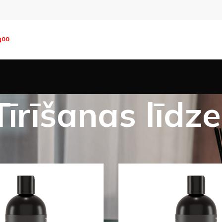
8
00
Tīrīšanas līdze
s preces
Dažādi
Aromatic 89
Tīrīšanas līdzekļi