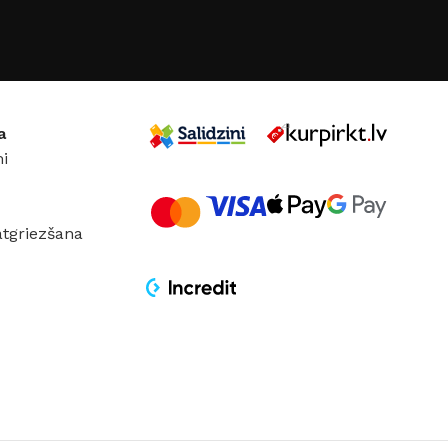
GRĪDĀM
Apakšklāji
Grīdlīstes un aksesuāri
sastādījuši
a
i
atgriezšana