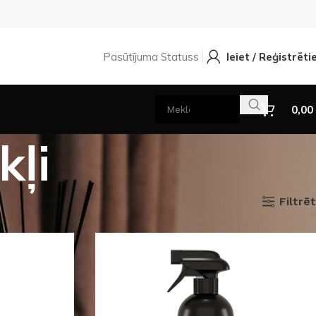
Pasūtījuma Statuss
Ieiet / Reģistrēti
0,00
kļi
Filtrēt
Rādīt
9
12
18
24