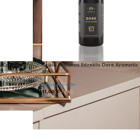
s Conegon
Stikla tīrīšanas līdzeklis Dore Aromatic
89
Aromatic •89•
11,00
€
gab.