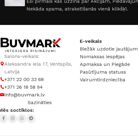
Esi pirmais kas uzzina par Akcijām, Piedāvā
PALĪGINSTRUMENTI
Gumijas krāsa
Sīkāk
Sīkāk
Nekāda spama, atrakstīšanās vienā klikšķī.
Lāpstiņas
Mikrocements
J
Otas
SPC Sienas pane
Rullīši
E-veikals
Biežāk uzdotie jautājum
Salons-veikals:
Nomaksas iespējas
Aleksandra iela 17, Ventspils,
Apmaksa un Piegāde
Latvija
Pasūtījuma statuss
+371 22 00 33 68
Vairumtirdzniecība
+371 26 18 58 94
info@buvmark.lv
Sazināties
Mēs soctīklos: