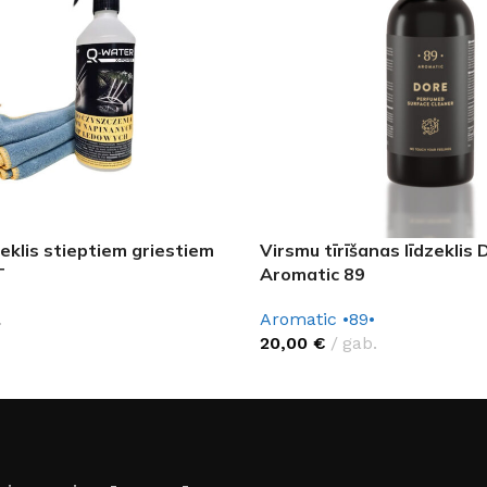
zeklis stieptiem griestiem
Virsmu tīrīšanas līdzeklis 
T
Aromatic 89
.
Aromatic •89•
20,00
€
gab.
FLĪZES
t
Flīzes
etumi
Dekoratīvās
 fasādem un mitrām
Fasādei
Skatīt
Grīdām un sienām