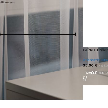
Aromatic •89•
4
Cena:
Cena:
10 €
—
40 €
FILTRS
Grīdas tīrīša
Aromatic •89
35,00
€
gab
IZVĒLĒTIES O