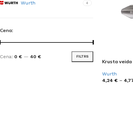
Wurth
4
Cena:
Cena:
0 €
—
40 €
FILTRS
Krusta veida 
Wurth
4,24
€
–
4,7
IZVĒLIETIES