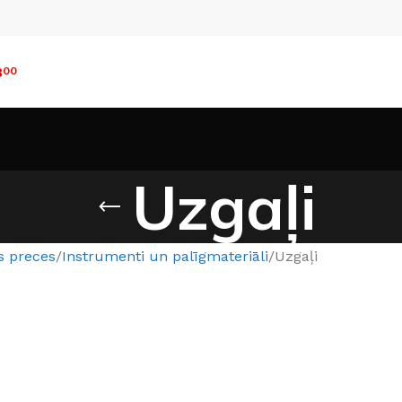
8
00
Uzgaļi
s preces
Instrumenti un palīgmateriāli
Uzgaļi