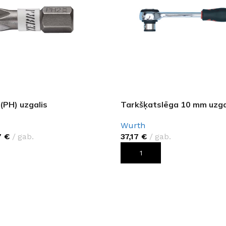
(PH) uzgalis
Tarkšķatslēga 10 mm uzg
Wurth
7
€
gab.
37,17
€
gab.
PIEVIENOT GROZAM