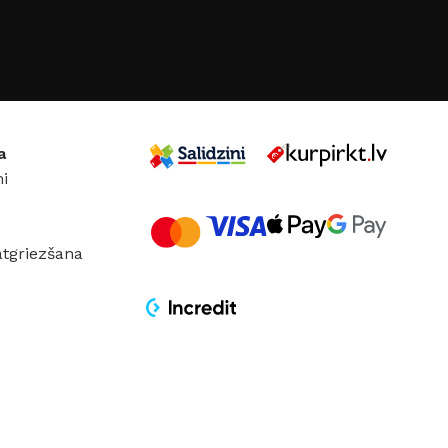
GRĪDĀM
Apakšklāji
Grīdlīstes un aksesuāri
sastādījuši
a
i
atgriezšana