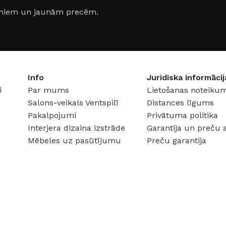
Klinkera
jumiem un jaunām precēm.
Mozaīkas
AUNUMS!
IESKATIES!
ļi
FLĪŽU KOLEKCIJAS
Aplūkojiet ražotāja kolekcijas, kuras 
profesionāli interjera dizaineri
Info
Juridiska informācij
i
Par mums
Lietošanas noteikum
Salons-veikals Ventspilī
Distances līgums
Pakalpojumi
Privātuma politika
Interjera dizaina izstrāde
Garantija un preču 
Mēbeles uz pasūtījumu
Preču garantija