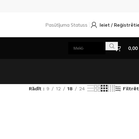
Pasūtījuma Statuss
Ieiet / Reģistrēti
0,00
Filtrēt
Rādīt
9
12
18
24