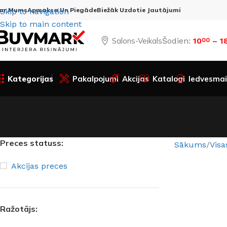
ar Mums
Apmaksa Un Piegāde
Biežāk Uzdotie Jautājumi
Skip to navigation
Skip to main content
Salons-Veikals
Šodien:
10
– 1
00
Kategorijas
Pakalpojumi
Akcijas
Katalogi
Iedvesmai
Preces statuss:
Sākums
Visa
Akcijas preces
Ražotājs: