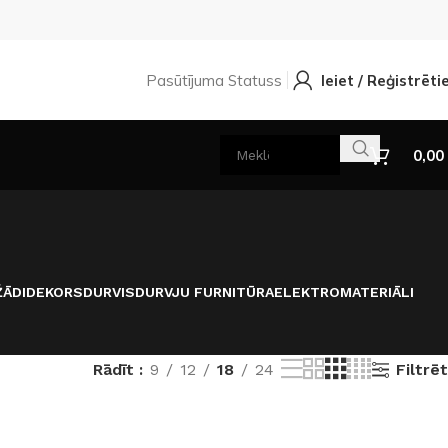
Pasūtījuma Statuss
Ieiet / Reģistrēti
0,00
ĀDI
DEKORS
DURVIS
DURVJU FURNITŪRA
ELEKTROMATERIĀLI
Filtrēt
Rādīt
9
12
18
24