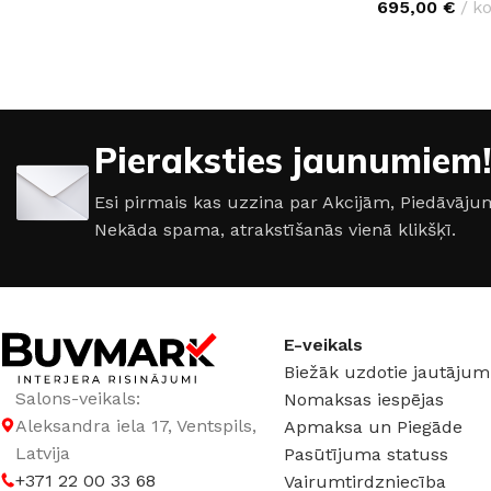
695,00
€
k
IZVĒLĒTIES O
Pieraksties jaunumiem!
Esi pirmais kas uzzina par Akcijām, Piedāvā
Nekāda spama, atrakstīšanās vienā klikšķī.
E-veikals
Biežāk uzdotie jautājum
Salons-veikals:
Nomaksas iespējas
Aleksandra iela 17, Ventspils,
Apmaksa un Piegāde
Latvija
Pasūtījuma statuss
+371 22 00 33 68
Vairumtirdzniecība