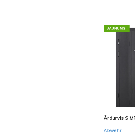
IZVĒLĒTIES O
JAUNUMS!
Ārdurvis SIM
Abwehr