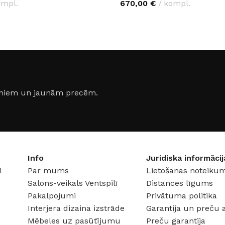
ompl.
670,00
€
kompl.
PCIJAS
IZVĒLĒTIES OPCIJAS
jumiem un jaunām precēm.
Info
Juridiska informācij
i
Par mums
Lietošanas noteikum
Salons-veikals Ventspilī
Distances līgums
Pakalpojumi
Privātuma politika
Interjera dizaina izstrāde
Garantija un preču 
Mēbeles uz pasūtījumu
Preču garantija