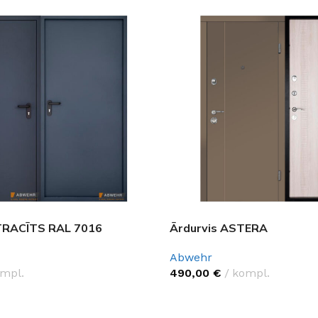
TRACĪTS RAL 7016
Ārdurvis ASTERA
Abwehr
mpl.
490,00
€
kompl.
PCIJAS
IZVĒLĒTIES OPCIJAS