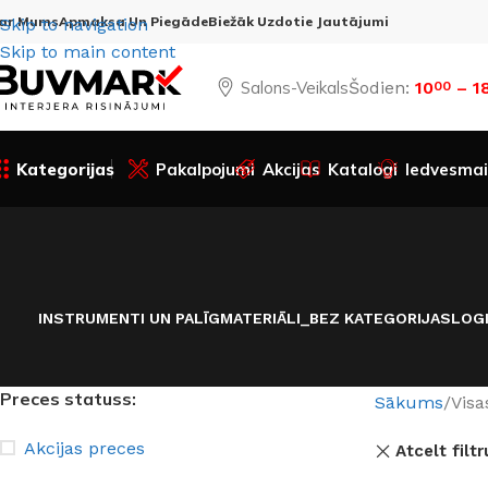
ar Mums
Apmaksa Un Piegāde
Biežāk Uzdotie Jautājumi
Skip to navigation
Skip to main content
Salons-Veikals
Šodien:
10
– 1
00
Kategorijas
Pakalpojumi
Akcijas
Katalogi
Iedvesmai
INSTRUMENTI UN PALĪGMATERIĀLI
_BEZ KATEGORIJAS
LOG
Preces statuss:
Sākums
Visa
Akcijas preces
Atcelt filtr