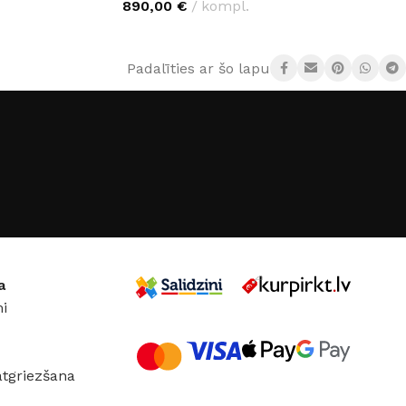
890,00
€
kompl.
IZVĒLĒTIES OPCIJAS
Padalīties ar šo lapu:
a
i
atgriezšana