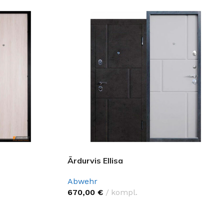
Ārdurvis Ellisa
Abwehr
670,00
€
kompl.
IZVĒLĒTIES OPCIJAS