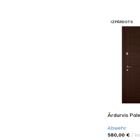
PALĪGINSTRUMENTI
Gumijas krāsa
Sīkāk
Sīkāk
Lāpstiņas
Mikrocements
J
IZPĀRDOTS
Otas
SPC Sienas pane
Rullīši
Ārdurvis Pal
Abwehr
580,00
€
k