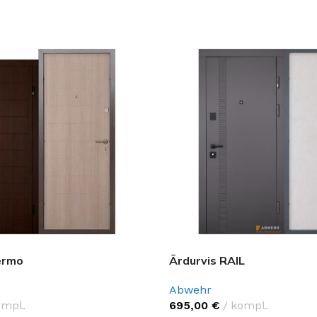
Klinkera
Mozaīkas
AUNUMS!
IESKATIES!
ļi
FLĪŽU KOLEKCIJAS
Aplūkojiet ražotāja kolekcijas, kuras 
profesionāli interjera dizaineri
ermo
Ārdurvis RAIL
Abwehr
ompl.
695,00
€
kompl.