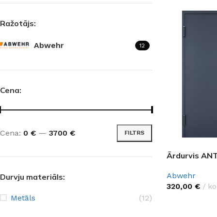
Ražotājs:
Abwehr
12
Cena:
Cena:
0 €
—
3700 €
FILTRS
Ārdurvis AN
Abwehr
Durvju materiāls:
320,00
€
ko
Metāls
(12)
IZVĒLĒTIES O