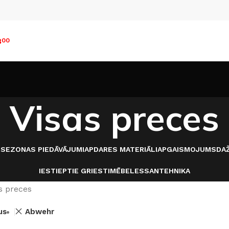
8
00
Visas preces
I
SEZONAS PIEDĀVĀJUMI
APDARES MATERIĀLI
APGAISMOJUMS
DAŽ
IESTIEPTIE GRIESTI
MĒBELES
SANTEHNIKA
s preces
us
Abwehr