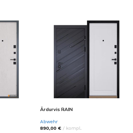
GRĪDĀM
Apakšklāji
Grīdlīstes un aksesuāri
sastādījuši
Ārdurvis RAIN
Abwehr
890,00
€
kompl.