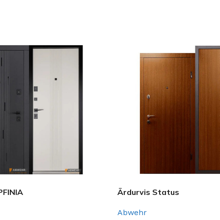
PCIJAS
IZVĒLĒTIES OPCIJAS
PFINIA
Ārdurvis Status
Abwehr