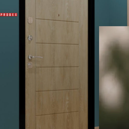
Ražotājs:
Prodex
17
Durvju materiāls:
ar Stiklu
(98)
MDF
(4)
Ekofinieris
(91)
CPL
(13)
Finieris
(12)
Koks
(27)
Krāsotas
(10)
Metāls
(2)
PVC
(19)