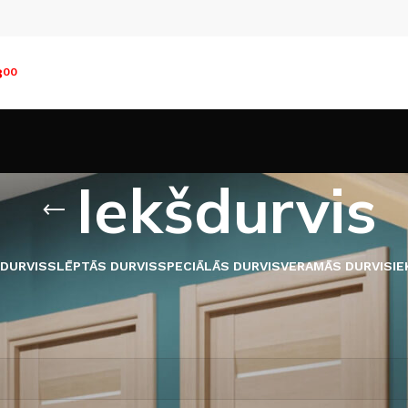
8
00
Iekšdurvis
 DURVIS
SLĒPTĀS DURVIS
SPECIĀLĀS DURVIS
VERAMĀS DURVIS
IE
s preces
Durvis
Iekšdurvis
nav produktu