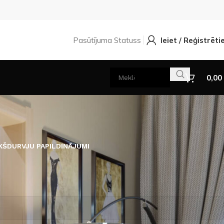
Pasūtījuma Statuss
Ieiet / Reģistrēti
0,00
KŠDURVJU PAPILDINĀJUMI