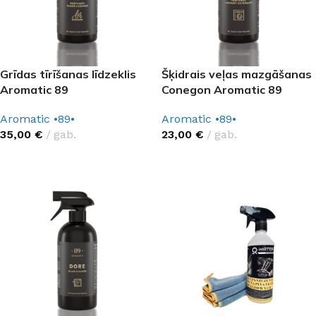
Grīdas tīrīšanas līdzeklis
Šķidrais veļas mazgāšanas
Aromatic 89
Conegon Aromatic 89
Aromatic •89•
Aromatic •89•
35,00
€
gab.
23,00
€
gab.
IZVĒLĒTIES OPCIJAS