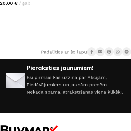
20,00
€
gab.
Padalīties ar šo lapu:
Pieraksties jaunumiem!
Esi pirmais kas uzzina par Akcijām,
Piedāvājumiem un jaunām precēm.
Nekāda spama, atrakstīšanās vienā klikšķī.