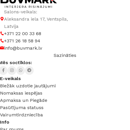
Salons-veikals:
Aleksandra iela 17, Ventspils,
Latvija
+371 22 00 33 68
+371 26 18 58 94
info@buvmark.lv
Sazināties
Mēs soctīklos:
E-veikals
Biežāk uzdotie jautājumi
Nomaksas iespējas
Apmaksa un Piegāde
Pasūtījuma statuss
Vairumtirdzniecība
Info
Par mums