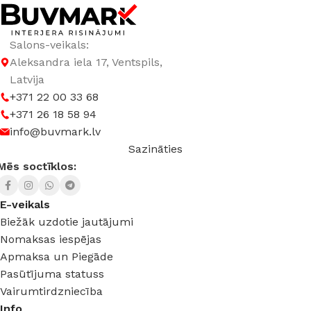
Salons-veikals:
Aleksandra iela 17, Ventspils,
Latvija
+371 22 00 33 68
+371 26 18 58 94
info@buvmark.lv
Sazināties
Mēs soctīklos:
E-veikals
Biežāk uzdotie jautājumi
Nomaksas iespējas
Apmaksa un Piegāde
Pasūtījuma statuss
Vairumtirdzniecība
Info