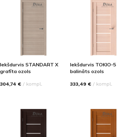
Iekšdurvis STANDART X
Iekšdurvis TOKIO-5
grafīta ozols
balināts ozols
304,74
€
kompl.
333,49
€
kompl.
IZVĒLĒTIES OPCIJAS
IZVĒLĒTIES OPCIJAS