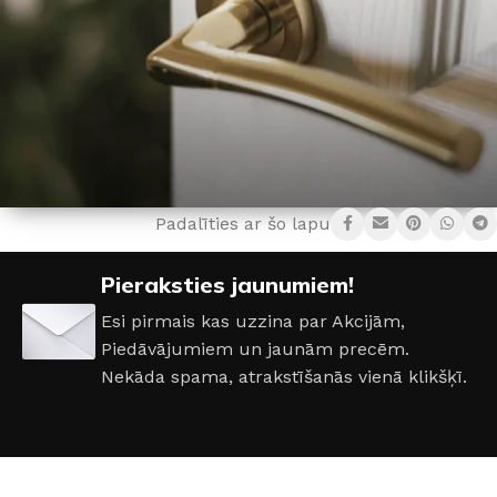
Padalīties ar šo lapu:
Visām veramām iekšdurvīm –
Pieraksties jaunumiem!
rokturis dāvanā!
Esi pirmais kas uzzina par Akcijām,
*Rokturiem cenā līdz 15€
Piedāvājumiem un jaunām precēm.
Nekāda spama, atrakstīšanās vienā klikšķī.