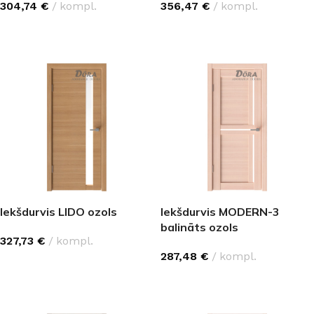
304,74
€
kompl.
356,47
€
kompl.
IZVĒLĒTIES OPCIJAS
IZVĒLĒTIES OPCIJAS
Iekšdurvis LIDO ozols
Iekšdurvis MODERN-3
balināts ozols
327,73
€
kompl.
287,48
€
kompl.
IZVĒLĒTIES OPCIJAS
IZVĒLĒTIES OPCIJAS