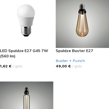
LED Spuldze E27 G45 7W
Spuldze Buster E27
(560 lm)
Buster + Punch
1,62
€
gab.
49,00
€
gab.
IZVĒLIETIES
IZVĒLĒTIES OPCIJAS