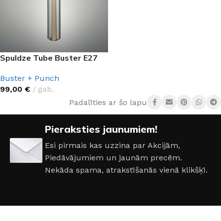
Spuldze Tube Buster E27
Buster + Punch
99,00
€
gab.
Padalīties ar šo lapu:
Pieraksties jaunumiem!
Esi pirmais kas uzzina par Akcijām,
Piedāvājumiem un jaunām precēm.
Nekāda spama, atrakstīšanās vienā klikšķī.