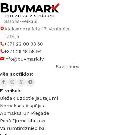
Salons-veikals:
Aleksandra iela 17, Ventspils,
Latvija
+371 22 00 33 68
+371 26 18 58 94
info@buvmark.lv
Sazināties
Mēs soctīklos:
E-veikals
Biežāk uzdotie jautājumi
Nomaksas iespējas
Apmaksa un Piegāde
Pasūtījuma statuss
Vairumtirdzniecība