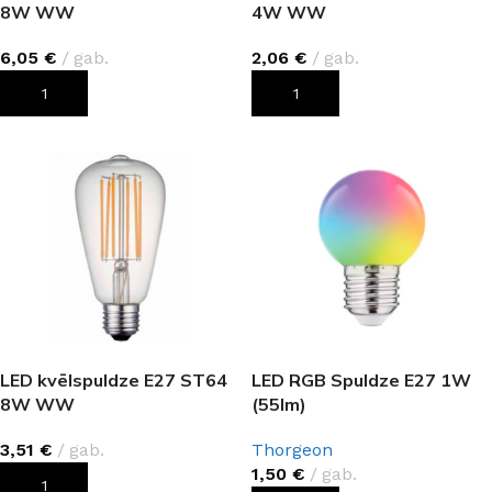
8W WW
4W WW
6,05
€
gab.
2,06
€
gab.
PIEVIENOT GROZAM
PIEVIENOT GROZAM
LED kvēlspuldze E27 ST64
LED RGB Spuldze E27 1W
8W WW
(55lm)
3,51
€
gab.
Thorgeon
1,50
€
gab.
PIEVIENOT GROZAM