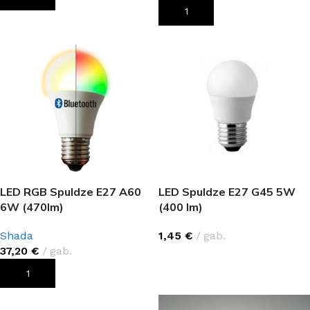
PIEVIENOT GROZAM
LED RGB Spuldze E27 A60
LED Spuldze E27 G45 5W
6W (470lm)
(400 lm)
Shada
1,45
€
gab.
37,20
€
gab.
IZVĒLIETIES
PIEVIENOT GROZAM