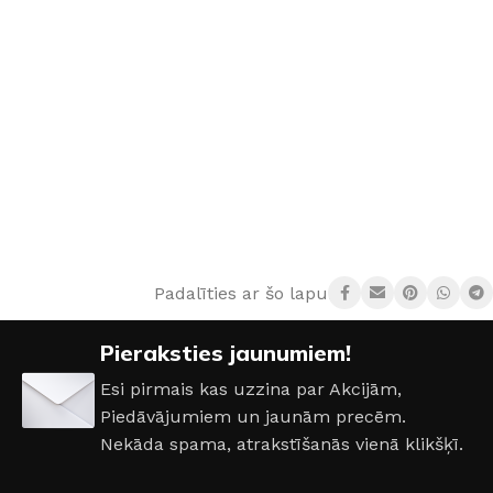
Padalīties ar šo lapu:
Pieraksties jaunumiem!
Esi pirmais kas uzzina par Akcijām,
Piedāvājumiem un jaunām precēm.
Nekāda spama, atrakstīšanās vienā klikšķī.