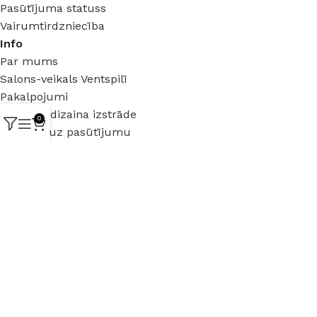
Pasūtījuma statuss
Vairumtirdzniecība
Info
Par mums
Salons-veikals Ventspilī
Pakalpojumi
Interjera dizaina izstrāde
0
Mēbeles uz pasūtījumu
Juridiska informācija
Lietošanas noteikumi
Distances līgums
Privātuma politika
Garantija un preču atgriezšana
Preču garantija