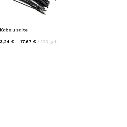
Kabeļu saite
3,24
€
–
17,67
€
100 gab.
IZVĒLIETIES