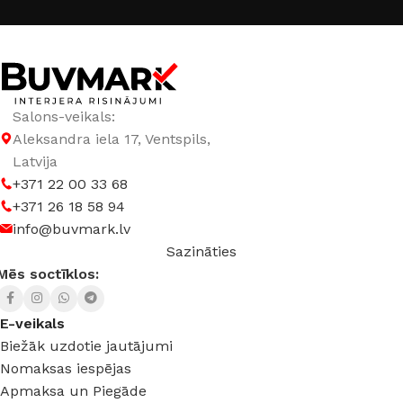
Salons-veikals:
Aleksandra iela 17, Ventspils,
Latvija
+371 22 00 33 68
+371 26 18 58 94
info@buvmark.lv
Sazināties
Mēs soctīklos:
E-veikals
Biežāk uzdotie jautājumi
Nomaksas iespējas
Apmaksa un Piegāde