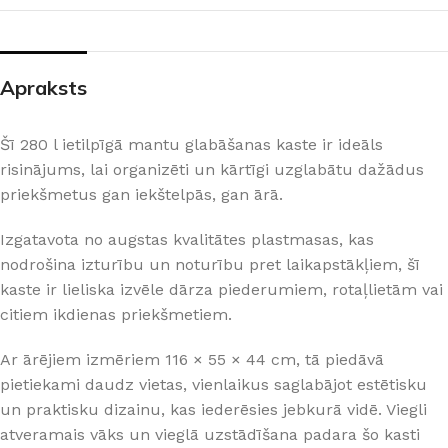
Apraksts
Šī 280 l ietilpīgā mantu glabāšanas kaste ir ideāls
risinājums, lai organizēti un kārtīgi uzglabātu dažādus
priekšmetus gan iekštelpās, gan ārā.
Izgatavota no augstas kvalitātes plastmasas, kas
nodrošina izturību un noturību pret laikapstākļiem, šī
kaste ir lieliska izvēle dārza piederumiem, rotaļlietām vai
citiem ikdienas priekšmetiem.
Ar ārējiem izmēriem 116 × 55 × 44 cm, tā piedāvā
pietiekami daudz vietas, vienlaikus saglabājot estētisku
un praktisku dizainu, kas iederēsies jebkurā vidē. Viegli
atveramais vāks un vieglā uzstādīšana padara šo kasti