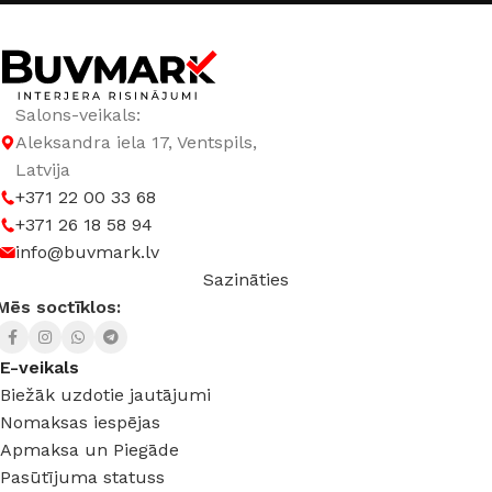
Salons-veikals:
Aleksandra iela 17, Ventspils,
Latvija
+371 22 00 33 68
+371 26 18 58 94
info@buvmark.lv
Sazināties
Mēs soctīklos:
E-veikals
Biežāk uzdotie jautājumi
Nomaksas iespējas
Apmaksa un Piegāde
Pasūtījuma statuss