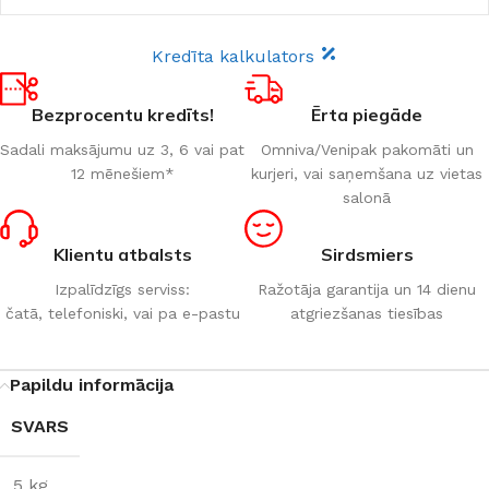
Kredīta kalkulators
Bezprocentu kredīts!
Ērta piegāde
Sadali maksājumu uz 3, 6 vai pat
Omniva/Venipak pakomāti un
12 mēnešiem*
kurjeri, vai saņemšana uz vietas
salonā
Klientu atbalsts
Sirdsmiers
Izpalīdzīgs serviss:
Ražotāja garantija un 14 dienu
čatā, telefoniski, vai pa e-pastu
atgriezšanas tiesības
Papildu informācija
SVARS
5 kg