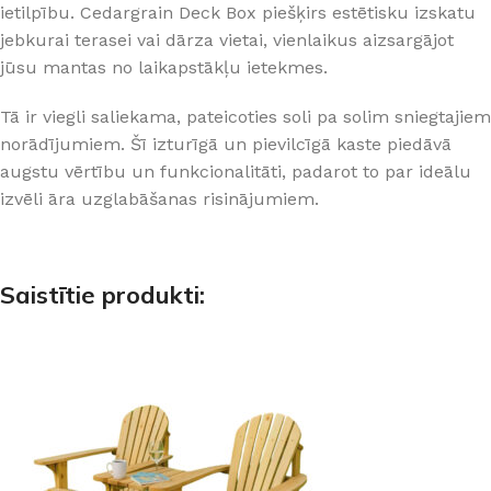
ietilpību. Cedargrain Deck Box piešķirs estētisku izskatu
jebkurai terasei vai dārza vietai, vienlaikus aizsargājot
jūsu mantas no laikapstākļu ietekmes.
Tā ir viegli saliekama, pateicoties soli pa solim sniegtajiem
norādījumiem. Šī izturīgā un pievilcīgā kaste piedāvā
augstu vērtību un funkcionalitāti, padarot to par ideālu
izvēli āra uzglabāšanas risinājumiem.
Saistītie produkti: