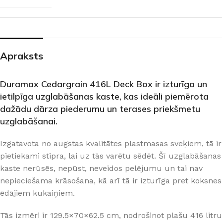
Apraksts
Duramax Cedargrain 416L Deck Box ir izturīga un
ietilpīga uzglabāšanas kaste, kas ideāli piemērota
dažādu dārza piederumu un terases priekšmetu
uzglabāšanai.
Izgatavota no augstas kvalitātes plastmasas sveķiem, tā ir
pietiekami stipra, lai uz tās varētu sēdēt. Šī uzglabāšanas
kaste nerūsēs, nepūst, neveidos pelējumu un tai nav
nepieciešama krāsošana, kā arī tā ir izturīga pret koksnes
ēdājiem kukaiņiem.
Tās izmēri ir 129.5×70×62.5 cm, nodrošinot plašu 416 litru