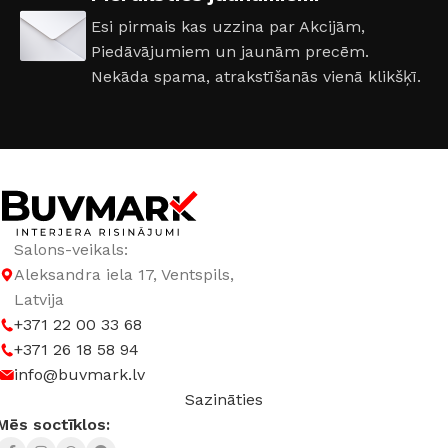
Esi pirmais kas uzzina par Akcijām,
Piedāvājumiem un jaunām precēm.
Nekāda spama, atrakstīšanās vienā klikšķī.
Salons-veikals:
Aleksandra iela 17, Ventspils,
Latvija
+371 22 00 33 68
+371 26 18 58 94
info@buvmark.lv
Sazināties
Mēs soctīklos: