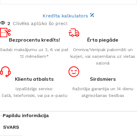
Kredīta kalkulators
2
Cilvēks aplūko šo preci
Bezprocentu kredīts!
Ērta piegāde
Sadali maksājumu uz 3, 6 vai pat
Omniva/Venipak pakomāti un
12 mēnešiem*
kurjeri, vai saņemšana uz vietas
salonā
Klientu atbalsts
Sirdsmiers
Izpalīdzīgs serviss:
Ražotāja garantija un 14 dienu
čatā, telefoniski, vai pa e-pastu
atgriezšanas tiesības
Papildu informācija
SVARS