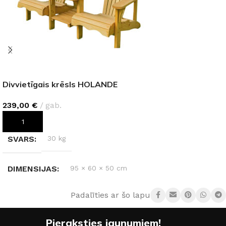
Divvietīgais krēsls HOLANDE
239,00
€
gab.
PIEVIENOT GROZAM
SVARS
30 kg
DIMENSIJAS
95 × 60 × 50 cm
Padalīties ar šo lapu:
MATERIĀLS
Koks
Pieraksties jaunumiem!