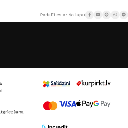
× 41 cm
125 × 50 × 55 cm
Padalīties ar šo lapu:
ĀLS
Polirezīns
KRĀSA
Antracīts
7 W
MATERIĀLS
Plastmasa
UMS
240 V
a
i
atgriezšana