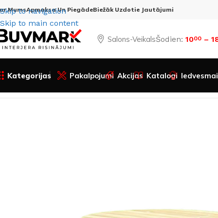
ar Mums
Apmaksa Un Piegāde
Biežāk Uzdotie Jautājumi
Skip to navigation
Skip to main content
Salons-Veikals
Šodien:
10
– 1
00
Kategorijas
Pakalpojumi
Akcijas
Katalogi
Iedvesmai
Sākums
Visas preces
Sezonas piedāvājumi
Dārzam
Dārz