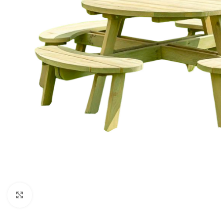
Noklikšķiniet, lai palielinātu