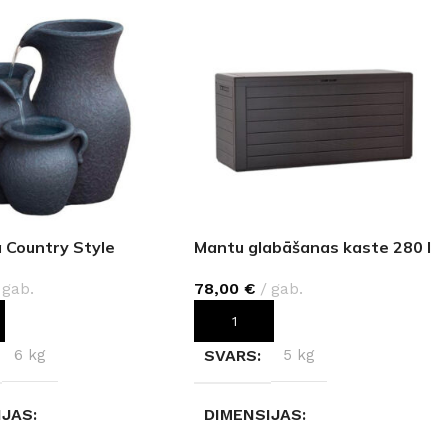
 Country Style
Mantu glabāšanas kaste 280 l
gab.
78,00
€
gab.
OT GROZAM
PIEVIENOT GROZAM
6 kg
SVARS
5 kg
IJAS
DIMENSIJAS