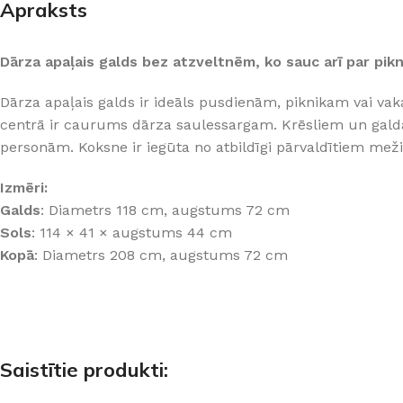
Apraksts
PALĪGINSTRUMENTI
Gumijas krāsa
Sīkāk
Sīkāk
Lāpstiņas
Mikrocements
J
Dārza apaļais galds bez atzveltnēm, ko sauc arī par pikn
Otas
SPC Sienas pane
Dārza apaļais galds ir ideāls pusdienām, piknikam vai vaka
Rullīši
centrā ir caurums dārza saulessargam. Krēsliem un gald
personām. Koksne ir iegūta no atbildīgi pārvaldītiem mež
Izmēri:
Galds
: Diametrs 118 cm, augstums 72 cm
Sols
: 114 × 41 × augstums 44 cm
Kopā
: Diametrs 208 cm, augstums 72 cm
Saistītie produkti: