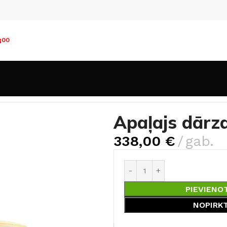
8
00
a mēbeles
Apaļajs dārza galds
Apaļajs dārz
338,00
€
gab.
PIEVIENO
NOPIRK