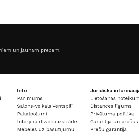
47 × 32 
100 × 52 × 53 cm
ezīns
MATERI
MATERIĀLS
Koks
JAUDA
jumiem un jaunām precēm.
SPRIEG
AC:230-
Info
Juridiska informācij
i
Par mums
Lietošanas noteikum
Salons-veikals Ventspilī
Distances līgums
Pakalpojumi
Privātuma politika
Interjera dizaina izstrāde
Garantija un preču 
Mēbeles uz pasūtījumu
Preču garantija