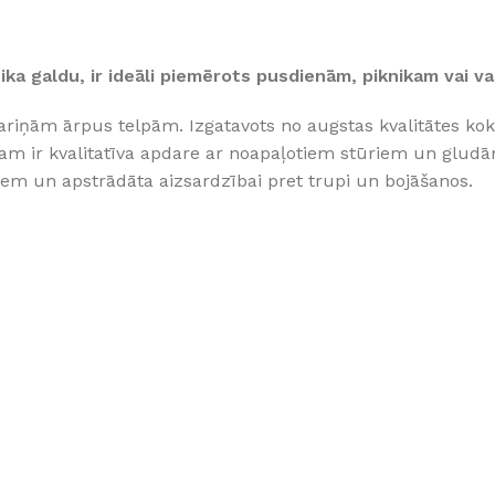
Klinkera
Mozaīkas
AUNUMS!
IESKATIES!
ika galdu, ir ideāli piemērots pusdienām, piknikam vai v
ļi
FLĪŽU KOLEKCIJAS
riņām ārpus telpām. Izgatavots no augstas kvalitātes koka,
Aplūkojiet ražotāja kolekcijas, kuras 
profesionāli interjera dizaineri
am ir kvalitatīva apdare ar noapaļotiem stūriem un glud
iem un apstrādāta aizsardzībai pret trupi un bojāšanos.