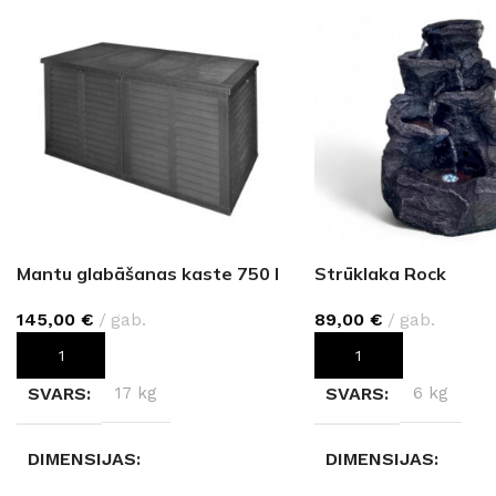
Mantu glabāšanas kaste 750 l
Strūklaka Rock
145,00
€
gab.
89,00
€
gab.
PIEVIENOT GROZAM
PIEVIENOT GROZAM
SVARS
17 kg
SVARS
6 kg
DIMENSIJAS
DIMENSIJAS