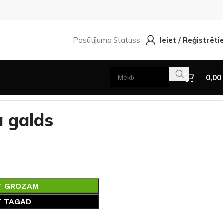
Pasūtījuma Statuss
Ieiet / Reģistrēti
0,00
a galds
T GROZAM
T TAGAD