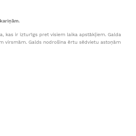
GRĪDĀM
Apakšklāji
akariņām.
Grīdlīstes un aksesuāri
 kas ir izturīgs pret visiem laika apstākļiem. Galda
sastādījuši
ām virsmām. Galds nodrošina ērtu sēdvietu astoņām