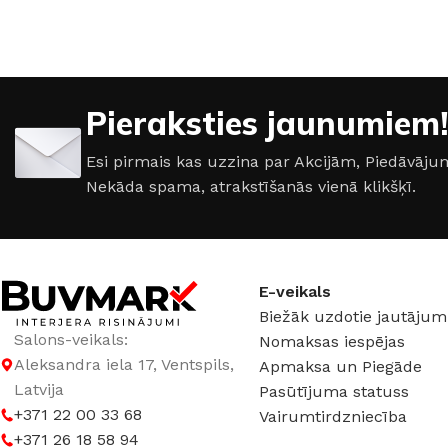
85 × 80 × 50 cm
39 × 40 × 55 cm
KRĀSA
Antracīts
MATERIĀLS
Polir
Pieraksties jaunumiem!
MATERIĀLS
Plastmasa
JAUDA
7 W
Esi pirmais kas uzzina par Akcijām, Piedāvā
Nekāda spama, atrakstīšanās vienā klikšķī.
SPRIEGUMS
AC:230-240 V
E-veikals
Biežāk uzdotie jautājum
Salons-veikals:
Nomaksas iespējas
Aleksandra iela 17, Ventspils,
Apmaksa un Piegāde
Latvija
Pasūtījuma statuss
+371 22 00 33 68
Vairumtirdzniecība
+371 26 18 58 94