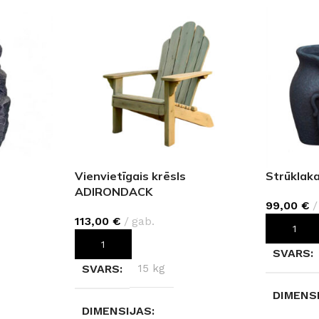
Vienvietīgais krēsls
Strūklaka
ADIRONDACK
99,00
€
113,00
€
gab.
PIEVIEN
PIEVIENOT GROZAM
SVARS
SVARS
15 kg
DIMENS
DIMENSIJAS