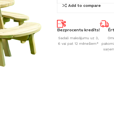
Add to compare
Bezprocentu kredīts!
Ēr
Sadali maksājumu uz 3,
Omn
6 vai pat 12 mēnešiem*
pakomāt
saņem