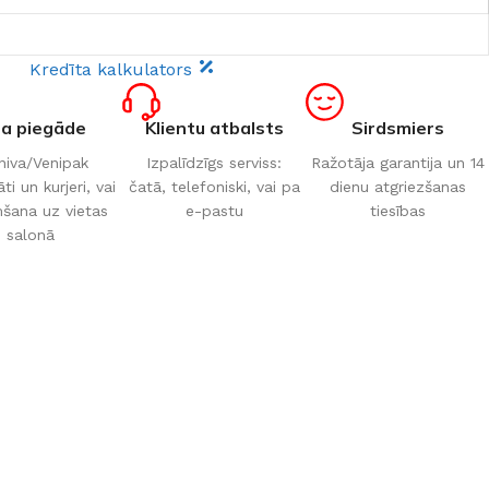
Kredīta kalkulators
ta piegāde
Klientu atbalsts
Sirdsmiers
iva/Venipak
Izpalīdzīgs serviss:
Ražotāja garantija un 14
i un kurjeri, vai
čatā, telefoniski, vai pa
dienu atgriezšanas
šana uz vietas
e-pastu
tiesības
salonā