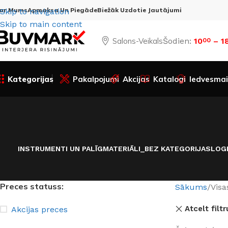
ar Mums
Apmaksa Un Piegāde
Biežāk Uzdotie Jautājumi
Skip to navigation
Skip to main content
Salons-Veikals
Šodien:
10
– 1
00
Kategorijas
Pakalpojumi
Akcijas
Katalogi
Iedvesmai
INSTRUMENTI UN PALĪGMATERIĀLI
_BEZ KATEGORIJAS
LOG
Preces statuss:
Sākums
Visa
Atcelt filtr
Akcijas preces