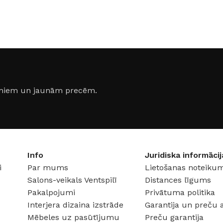
jumiem un jaunām precēm.
Info
Juridiska informācij
FLĪZES
i
Par mums
Lietošanas noteikum
t
Flīzes
Salons-veikals Ventspilī
Distances līgums
etumi
Dekoratīvās
 fasādem un mitrām
Pakalpojumi
Privātuma politika
Fasādei
Interjera dizaina izstrāde
Garantija un preču 
Skatīt
Grīdām un sienām
Mēbeles uz pasūtījumu
Preču garantija