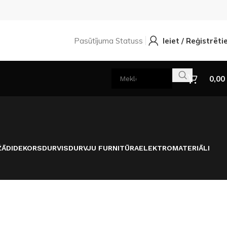
Pasūtījuma Statuss
Ieiet / Reģistrēti
0,00
ĀDI
DEKORS
DURVIS
DURVJU FURNITŪRA
ELEKTROMATERIĀLI