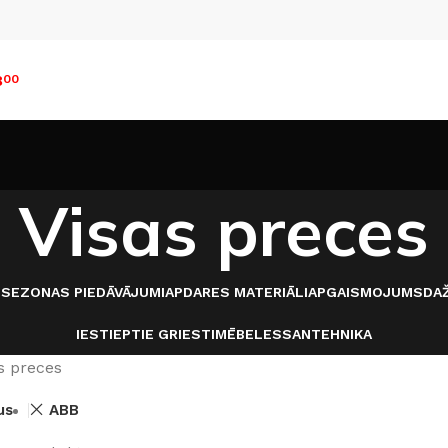
8
00
Visas preces
I
SEZONAS PIEDĀVĀJUMI
APDARES MATERIĀLI
APGAISMOJUMS
DAŽ
IESTIEPTIE GRIESTI
MĒBELES
SANTEHNIKA
s preces
us
ABB