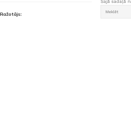
Šajā sadaļā 
Ražotājs: