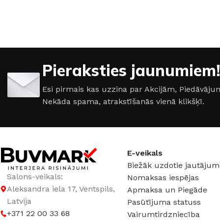
Pieraksties jaunumiem!
Esi pirmais kas uzzina par Akcijām, Piedāvā
Nekāda spama, atrakstīšanās vienā klikšķī.
E-veikals
ŠĶIDRĀS TAPETES
APDAREI
Biežāk uzdotie jautājum
Šķidrās tapetes
MixAr
Salons-veikals:
Nomaksas iespējas
Silk Plaster kolekcijas
Dekoratīvie apm
PREMIUM
Ekoloģisks un videi draudzīgs
Apmetums
Aleksandra iela 17, Ventspils,
Apmaksa un Piegāde
Victoria du Monde kolekcijas
Gruntis un Lakas
risinājums
telpām
Latvija
Pasūtījuma statuss
Piedevas (lakas, spīdumi un tml.)
Krāsas
+371 22 00 33 68
Vairumtirdzniecība