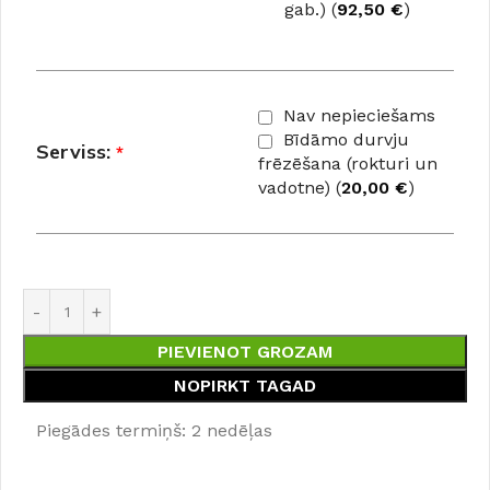
gab.) (
92,50
€
)
Nav nepieciešams
Bīdāmo durvju
Serviss:
*
frēzēšana (rokturi un
vadotne) (
20,00
€
)
PIEVIENOT GROZAM
NOPIRKT TAGAD
Piegādes termiņš: 2 nedēļas