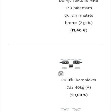
Durvju rokturis MHS
150 bīdāmām
durvīm matēts
hroms (2 gab.)
(
11,40
€
)
Rullīšu komplekts
līdz 40kg (A)
(
20,00
€
)