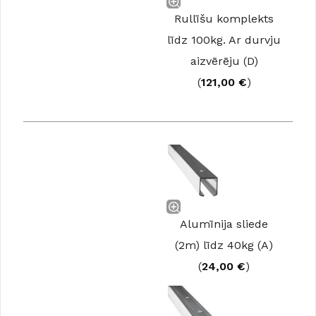
Rullīšu komplekts
līdz 100kg. Ar durvju
aizvērēju (D)
(
121,00
€
)
Alumīnija sliede
(2m) līdz 40kg (A)
(
24,00
€
)