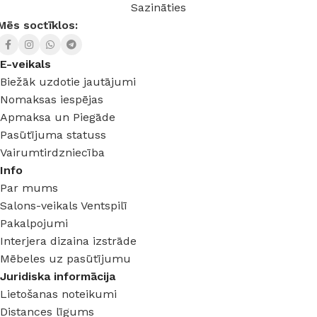
Sazināties
Mēs soctīklos:
E-veikals
Biežāk uzdotie jautājumi
Nomaksas iespējas
Apmaksa un Piegāde
Pasūtījuma statuss
Vairumtirdzniecība
Info
Par mums
Salons-veikals Ventspilī
Pakalpojumi
Interjera dizaina izstrāde
Mēbeles uz pasūtījumu
Juridiska informācija
Lietošanas noteikumi
Distances līgums