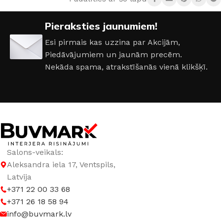
DURVJU VĒRTNES IZMĒRI
Pieraksties jaunumiem!
600 × 2000 mm
,
700 × 2000 mm
,
800 × 2000 mm
,
900 ×
2000 mm
Esi pirmais kas uzzina par Akcijām,
Piedāvājumiem un jaunām precēm.
DURVJU MATERIĀLS
ar Stiklu
,
Ekofinieris
Nekāda spama, atrakstīšanās vienā klikšķī.
Salons-veikals:
Aleksandra iela 17, Ventspils,
Latvija
+371 22 00 33 68
+371 26 18 58 94
info@buvmark.lv