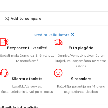
Add to compare
Kredīta kalkulators
Bezprocentu kredīts!
Ērta piegāde
Sadali maksājumu uz 3, 6 vai pat
Omniva/Venipak pakomāti un
12 mēnešiem*
kurjeri, vai saņemšana uz vietas
salonā
Klientu atbalsts
Sirdsmiers
Izpalīdzīgs serviss:
Ražotāja garantija un 14 dienu
čatā, telefoniski, vai pa e-pastu
atgriezšanas tiesības
Papildu informācija