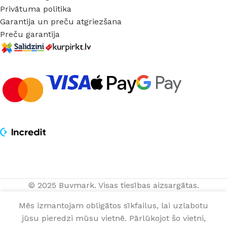
Privātuma politika
Garantija un preču atgriezšana
Preču garantija
© 2025 Buvmark.
Visas tiesības aizsargātas.
Bīdāmās durvis
85,00
€
IZVĒLĒTIES
NOPIRKT
ERIS balts
Mēs izmantojam obligātos sīkfailus, lai uzlabotu
matēts ar stiklu
gab.
OPCIJAS
TAGAD
+ melns
jūsu pieredzi mūsu vietnē. Pārlūkojot šo vietni,
0