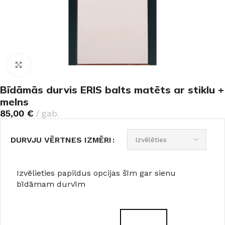
Noklikšķiniet, lai palielinātu
Bīdāmās durvis ERIS balts matēts ar stiklu +
melns
85,00
€
gab.
DURVJU VĒRTNES IZMĒRI
Izvēlieties papildus opcijas šīm gar sienu
bīdāmam durvīm