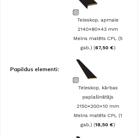
Teleskop. apmale
2140×80×43 mm
Melns matēts CPL (5
gab.) (
67,50
€
)
Papildus elementi:
Teleskop. kārbas
paplašinātājs
2150×200×10 mm
Melns matēts CPL (1
gab.) (
18,50
€
)