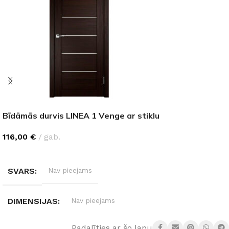
Bīdāmās durvis LINEA 1 Venge ar stiklu
116,00
€
gab.
IZVĒLĒTIES OPCIJAS
SVARS
Nav pieejams
DIMENSIJAS
Nav pieejams
Padalīties ar šo lapu: