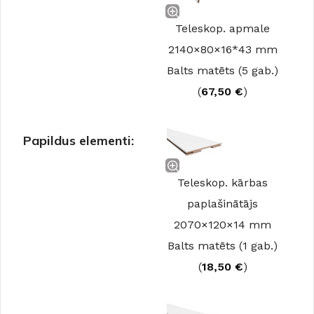
Teleskop. apmale
2140×80×16*43 mm
Balts matēts (5 gab.)
(
67,50
€
)
Papildus elementi:
Teleskop. kārbas
paplašinātājs
2070×120×14 mm
Balts matēts (1 gab.)
(
18,50
€
)