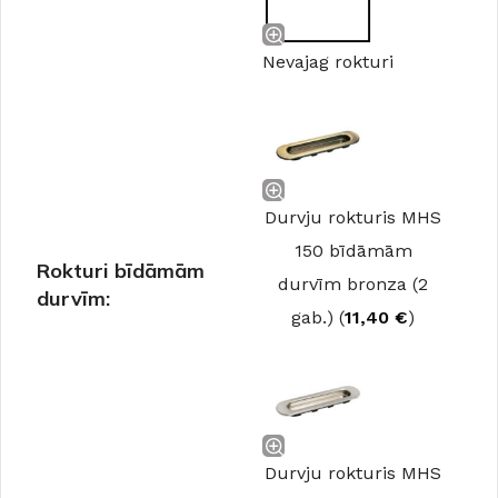
Nevajag rokturi
Durvju rokturis MHS
150 bīdāmām
Rokturi bīdāmām
durvīm bronza (2
durvīm:
gab.) (
11,40
€
)
Durvju rokturis MHS