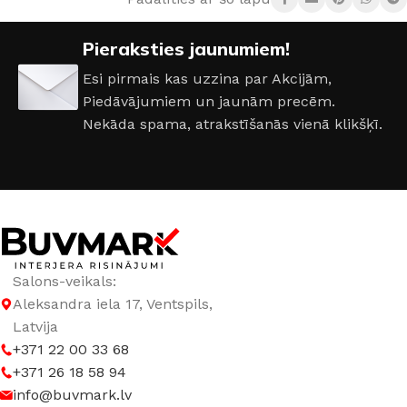
DURVJU VĒRTNES IZMĒRI
Pieraksties jaunumiem!
600 × 2000 mm
,
700 × 2000 mm
,
800 × 2000 mm
,
900 ×
2000 mm
Esi pirmais kas uzzina par Akcijām,
Piedāvājumiem un jaunām precēm.
DURVJU MATERIĀLS
ar Stiklu
,
Ekofinieris
Nekāda spama, atrakstīšanās vienā klikšķī.
Salons-veikals:
Aleksandra iela 17, Ventspils,
Latvija
+371 22 00 33 68
+371 26 18 58 94
info@buvmark.lv