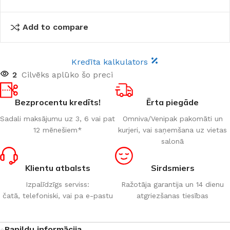
Add to compare
Kredīta kalkulators
2
Cilvēks aplūko šo preci
Bezprocentu kredīts!
Ērta piegāde
Sadali maksājumu uz 3, 6 vai pat
Omniva/Venipak pakomāti un
12 mēnešiem*
kurjeri, vai saņemšana uz vietas
salonā
Klientu atbalsts
Sirdsmiers
Izpalīdzīgs serviss:
Ražotāja garantija un 14 dienu
čatā, telefoniski, vai pa e-pastu
atgriezšanas tiesības
Papildu informācija