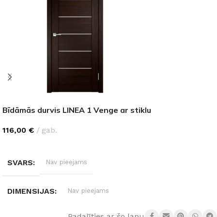
Bīdāmās durvis LINEA 1 Venge ar stiklu
116,00
€
gab.
IZVĒLĒTIES OPCIJAS
SVARS
Nav pieejams
DIMENSIJAS
Nav pieejams
Padalīties ar šo lapu: