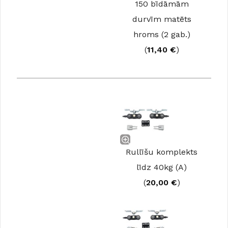
150 bīdāmām
durvīm matēts
hroms (2 gab.)
(
11,40
€
)
Rullīšu komplekts
līdz 40kg (A)
(
20,00
€
)