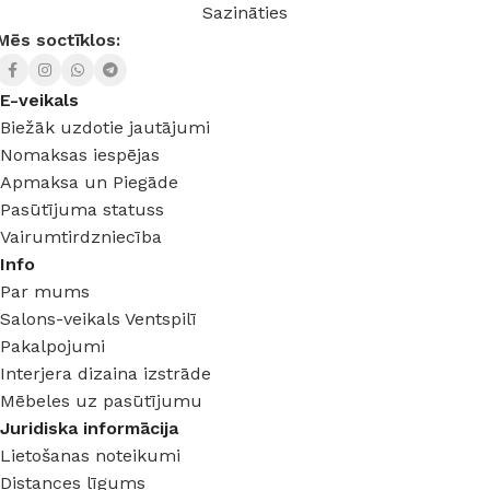
Sazināties
Mēs soctīklos:
E-veikals
Biežāk uzdotie jautājumi
Nomaksas iespējas
Apmaksa un Piegāde
Pasūtījuma statuss
Vairumtirdzniecība
Info
Par mums
Salons-veikals Ventspilī
Pakalpojumi
Interjera dizaina izstrāde
Mēbeles uz pasūtījumu
Juridiska informācija
Lietošanas noteikumi
Distances līgums