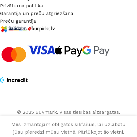
Privātuma politika
Garantija un preču atgriezšana
Preču garantija
© 2025 Buvmark.
Visas tiesības aizsargātas.
Bīdāmās durvis
85,00
€
IZVĒLĒTIES
NOPIRKT
ERIS Balts
Mēs izmantojam obligātos sīkfailus, lai uzlabotu
gab.
OPCIJAS
TAGAD
matēts pilnas
jūsu pieredzi mūsu vietnē. Pārlūkojot šo vietni,
0