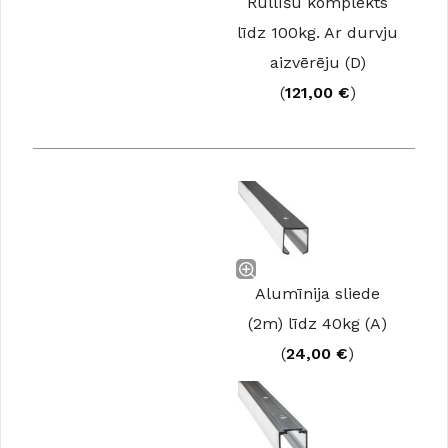
Rullīšu komplekts
līdz 100kg. Ar durvju
aizvērēju (D)
(
121,00
€
)
Alumīnija sliede
(2m) līdz 40kg (A)
(
24,00
€
)