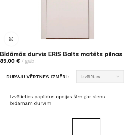
Noklikšķiniet, lai palielinātu
Bīdāmās durvis ERIS Balts matēts pilnas
85,00
€
gab.
DURVJU VĒRTNES IZMĒRI
Izvēlieties papildus opcijas šīm gar sienu
bīdāmam durvīm