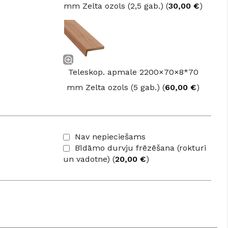
mm Zelta ozols (2,5 gab.) (
30,00
€
)
Teleskop. apmale 2200×70×8*70
mm Zelta ozols (5 gab.) (
60,00
€
)
Nav nepieciešams
Bīdāmo durvju frēzēšana (rokturi
un vadotne) (
20,00
€
)