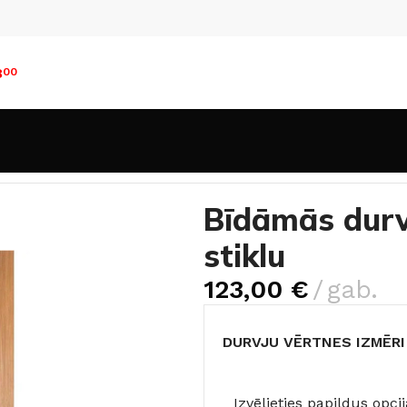
8
00
Bīdāmās durvis LINEA 2 Zelta ozols ar stiklu
Bīdāmās durvi
stiklu
123,00
€
gab.
DURVJU VĒRTNES IZMĒRI
Izvēlieties papildus op