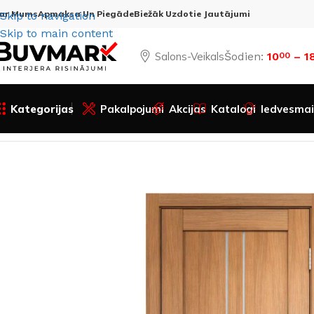
ar Mums
Apmaksa Un Piegāde
Biežāk Uzdotie Jautājumi
Skip to navigation
Skip to main content
Salons-Veikals
Šodien:
10
– 1
00
Kategorijas
Pakalpojumi
Akcijas
Katalogi
Iedvesmai
Sākums
Visas preces
Durvis
Iekšdurvis
Bīdāmās durvis