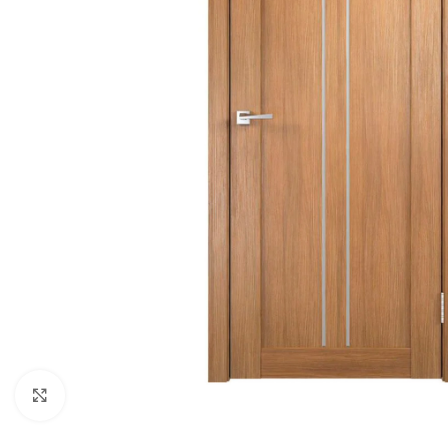
Noklikšķiniet, lai palielinātu