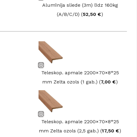
Alumīnija sliede (3m) līdz 160kg
(A/B/C/D) (
52,50
€
)
Teleskop. apmale 2200×70×8*25
mm Zelta ozols (1 gab.) (
7,00
€
)
Teleskop. apmale 2200×70×8*25
mm Zelta ozols (2,5 gab.) (
17,50
€
)