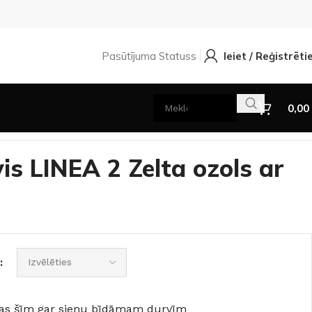
Pasūtījuma Statuss
Ieiet / Reģistrēti
0,00
s LINEA 2 Zelta ozols ar
cijas šīm gar sienu bīdāmam durvīm