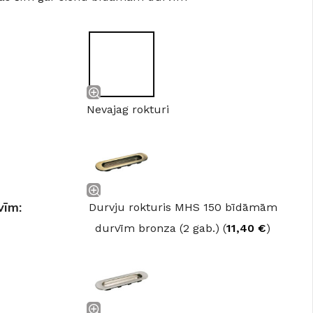
Nevajag rokturi
vīm:
Durvju rokturis MHS 150 bīdāmām
durvīm bronza (2 gab.) (
11,40
€
)