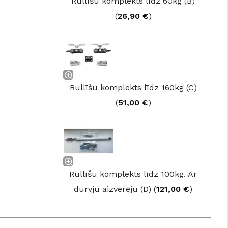
Rullīšu komplekts līdz 60kg (B)
GRĪDĀM
(
26,90
€
)
Apakšklāji
Grīdlīstes un aksesuāri
sastādījuši
Rullīšu komplekts līdz 160kg (C)
(
51,00
€
)
Rullīšu komplekts līdz 100kg. Ar
durvju aizvērēju (D) (
121,00
€
)