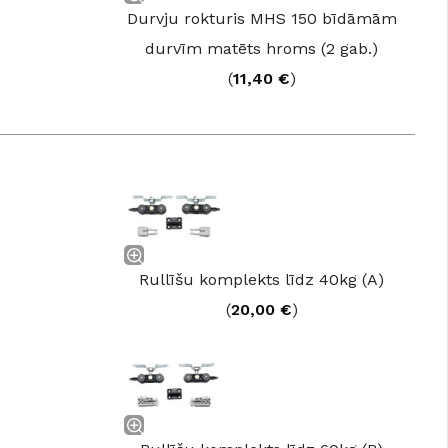
Durvju rokturis MHS 150 bīdāmām
durvīm matēts hroms (2 gab.)
(
11,40
€
)
Rullīšu komplekts līdz 40kg (A)
(
20,00
€
)
GRĪDAS SEGUMI
JAUNUMS!
Grīdas segumi
Naturālas grīdas no masīvkoka
Parketa grīdas
Skatīt
Vinila grīdas