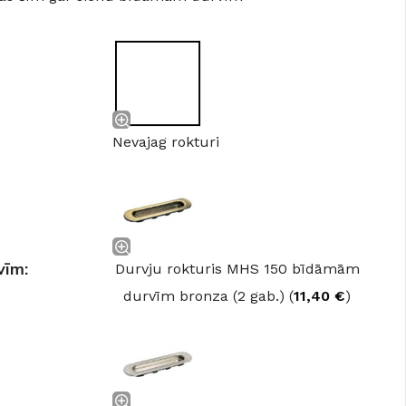
Nevajag rokturi
vīm:
Durvju rokturis MHS 150 bīdāmām
durvīm bronza (2 gab.) (
11,40
€
)