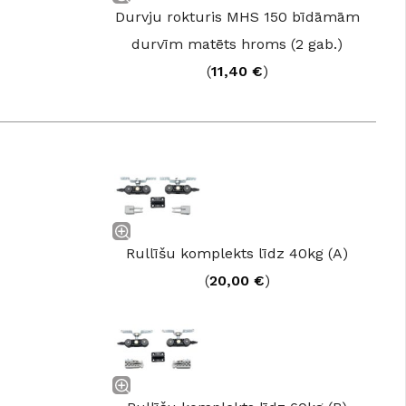
Durvju rokturis MHS 150 bīdāmām
durvīm matēts hroms (2 gab.)
(
11,40
€
)
Rullīšu komplekts līdz 40kg (A)
(
20,00
€
)
GRĪDAS SEGUMI
JAUNUMS!
Grīdas segumi
Naturālas grīdas no masīvkoka
Parketa grīdas
Skatīt
Vinila grīdas