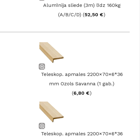
Alumīnija sliede (3m) līdz 160kg
(A/B/C/D) (
52,50
€
)
Teleskop. apmales 2200×70×6*36
mm Ozols Savanna (1 gab.)
(
6,80
€
)
Teleskop. apmales 2200×70×6*36