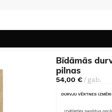
Bīdāmās durvis SIMPLE Savanna ozols pilnas
Bīdāmās durv
pilnas
54,00
€
gab.
DURVJU VĒRTNES IZMĒRI
Izvēlieties papildus op