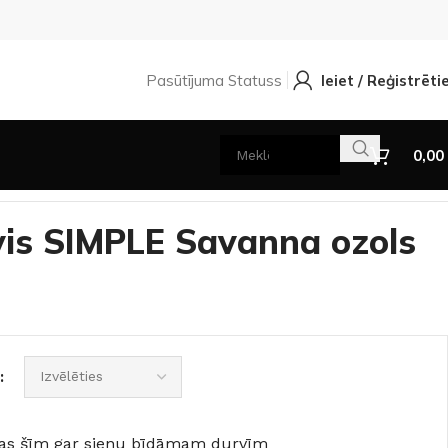
Pasūtījuma Statuss
Ieiet / Reģistrēti
0,00
is SIMPLE Savanna ozols
cijas šīm gar sienu bīdāmam durvīm