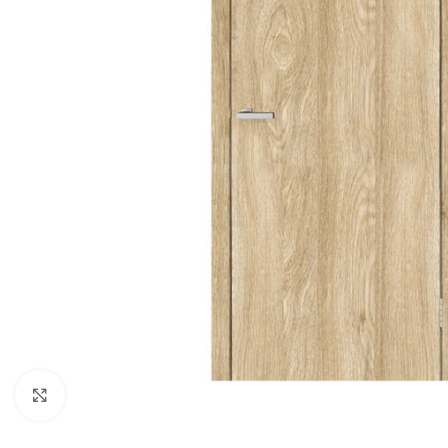
Noklikšķiniet, lai palielinātu