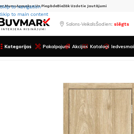
ar Mums
Apmaksa Un Piegāde
Biežāk Uzdotie Jautājumi
Skip to navigation
Skip to main content
Salons-Veikals
Šodien:
slēgts
Kategorijas
Pakalpojumi
Akcijas
Katalogi
Iedvesmai
Sākums
Visas preces
Durvis
Iekšdurvis
Bīdāmās durvis