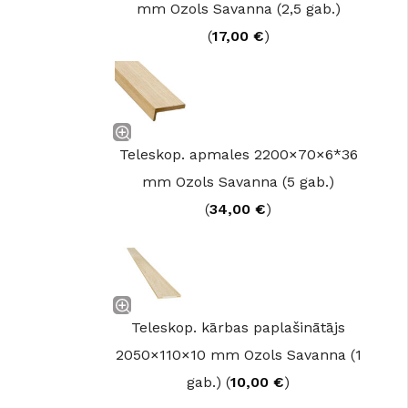
mm Ozols Savanna (2,5 gab.)
(
17,00
€
)
Teleskop. apmales 2200×70×6*36
mm Ozols Savanna (5 gab.)
(
34,00
€
)
Teleskop. kārbas paplašinātājs
2050×110×10 mm Ozols Savanna (1
gab.) (
10,00
€
)