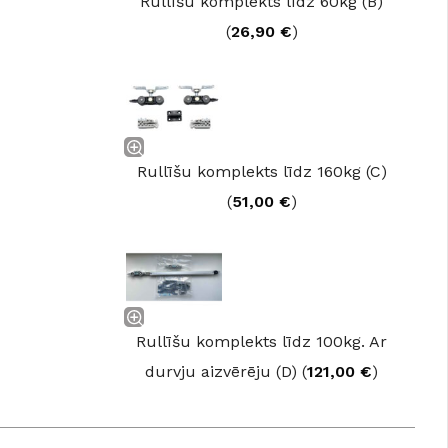
Rullīšu komplekts līdz 60kg (B)
GRĪDĀM
(
26,90
€
)
Apakšklāji
Grīdlīstes un aksesuāri
sastādījuši
Rullīšu komplekts līdz 160kg (C)
(
51,00
€
)
Rullīšu komplekts līdz 100kg. Ar
durvju aizvērēju (D) (
121,00
€
)