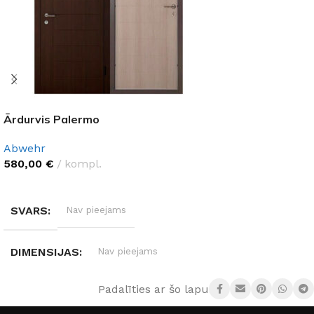
Ārdurvis Palermo
Abwehr
580,00
€
kompl.
IZVĒLĒTIES OPCIJAS
SVARS
Nav pieejams
DIMENSIJAS
Nav pieejams
Padalīties ar šo lapu:
DURVJU MATERIĀLS
Metāls