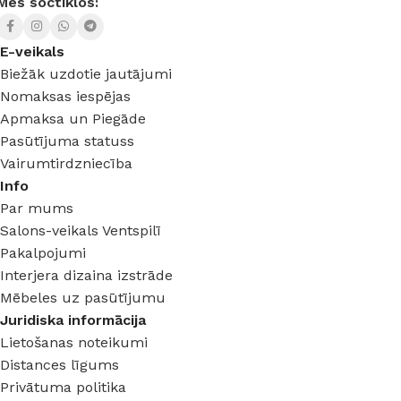
Mēs soctīklos:
E-veikals
Biežāk uzdotie jautājumi
Nomaksas iespējas
Apmaksa un Piegāde
Pasūtījuma statuss
Vairumtirdzniecība
Info
Par mums
Salons-veikals Ventspilī
Pakalpojumi
Interjera dizaina izstrāde
Mēbeles uz pasūtījumu
Juridiska informācija
Lietošanas noteikumi
Distances līgums
Privātuma politika