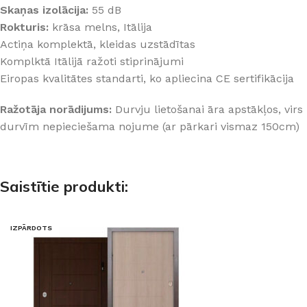
Skaņas izolācija:
55 dB
Rokturis:
krāsa melns, Itālija
Actiņa komplektā, kleidas uzstādītas
Komplktā Itālijā ražoti stiprinājumi
Eiropas kvalitātes standarti, ko apliecina CE sertifikācija
Ražotāja norādijums:
Durvju lietošanai āra apstākļos, virs
durvīm nepieciešama nojume (ar pārkari vismaz 150cm)
Saistītie produkti:
IZPĀRDOTS