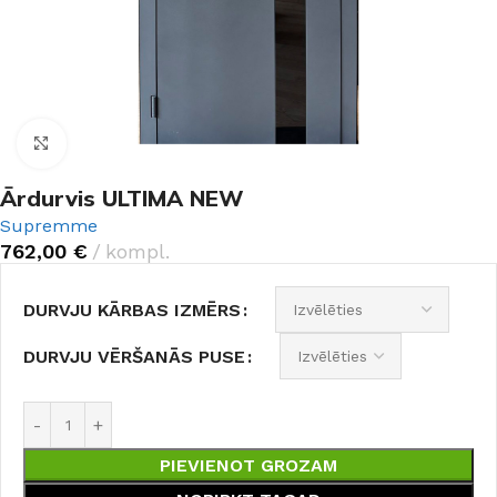
Noklikšķiniet, lai palielinātu
Ārdurvis ULTIMA NEW
Supremme
762,00
€
kompl.
DURVJU KĀRBAS IZMĒRS
DURVJU VĒRŠANĀS PUSE
PIEVIENOT GROZAM