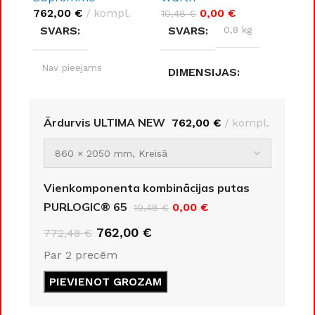
762,00
€
kompl.
0,00
€
10,48
€
SVARS
SVARS
0,8 kg
Nav pieejams
DIMENSIJAS
DIMENSIJAS
8 × 8 × 30 cm
Ārdurvis ULTIMA NEW
762,00
€
kompl.
Nav pieejams
RAŽOTĀJS
DURVJU
Wurth
Vienkomponenta kombinācijas putas
MATERIĀLS
PURLOGIC® 65
0,00
€
10,48
€
762,00
€
772,48
€
Metāls
Par 2 precēm
DURVJU KĀRBAS
PIEVIENOT GROZAM
IZMĒRS