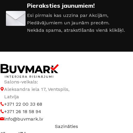
Pieraksties jaunumiem!
DURVJU KĀRBAS IZMĒRS
Esi pirmais kas uzzina par Akcijām,
Piedāvājumiem un jaunām precēm.
860 × 2050 mm
,
960 × 2050 mm
Nekāda spama, atrakstīšanās vienā klikšķī.
DURVJU VĒRŠANĀS PUSE
Kreisā
,
Labā
RAŽOTĀJS
Abwehr
Salons-veikals:
Aleksandra iela 17, Ventspils,
Latvija
+371 22 00 33 68
+371 26 18 58 94
info@buvmark.lv
Sazināties