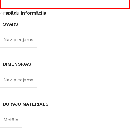
860 × 2050 mm
,
960 × 2050 mm
Papildu informācija
SVARS
DURVJU
VĒRŠANĀS
Nav pieejams
PUSE
Kreisā
,
Labā
DIMENSIJAS
RAŽOTĀJS
Nav pieejams
Supremme
DURVJU MATERIĀLS
Metāls