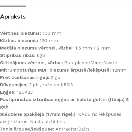
Apraksts
Vērtnes biezums:
100 mm
Kārbas biezums:
120 mm
Metāla biezums vērtnei, kārbai:
1,5 mm / 2 mm
Stiprības ribas:
6gb
Siltinājums vērtnei, kārbai:
Putaplasts/Minerālvate
Mitrumnoturīgs MDF biezums ārpusē/iekšpusē:
12mm
Pretizcelšanas rigeļi:
2 gb.
Blīvgumijas:
3 gb., ražotas Itālijā
Eņģes:
120×23
Pastiprinātas izturības eņģes ar balsta gultni (Itālija) 3
gab.
Slēdzene apakšējā (17mm rigeļi):
KALE no iekšpuses
aizgriežams, Nakts aizbīdnis
Tonis ārpuse/iekšpuse:
Antracīts/Balts