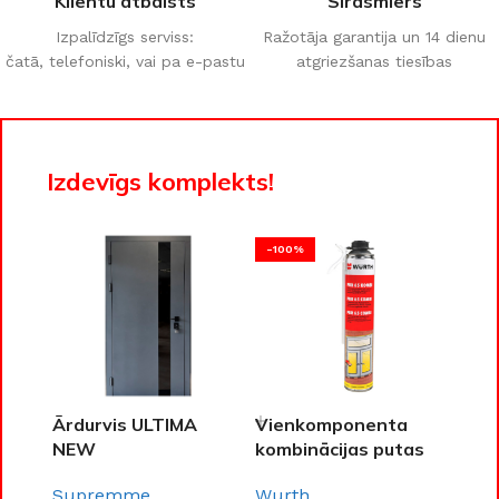
Klientu atbalsts
Sirdsmiers
Izpalīdzīgs serviss:
Ražotāja garantija un 14 dienu
čatā, telefoniski, vai pa e-pastu
atgriezšanas tiesības
Izdevīgs komplekts!
-100%
Ārdurvis ULTIMA
Vienkomponenta
NEW
kombinācijas putas
PURLOGIC® 65
Supremme
Wurth