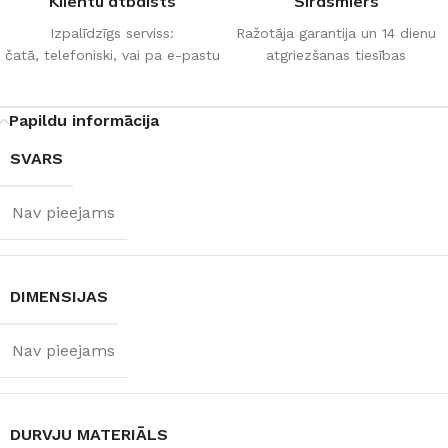
Klientu atbalsts
Sirdsmiers
Izpalīdzīgs serviss:
Ražotāja garantija un 14 dienu
čatā, telefoniski, vai pa e-pastu
atgriezšanas tiesības
Papildu informācija
SVARS
Nav pieejams
DIMENSIJAS
Nav pieejams
DURVJU MATERIĀLS