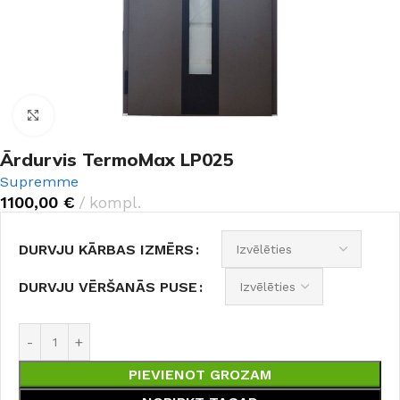
Noklikšķiniet, lai palielinātu
Ārdurvis TermoMax LP025
Supremme
1100,00
€
kompl.
DURVJU KĀRBAS IZMĒRS
DURVJU VĒRŠANĀS PUSE
PIEVIENOT GROZAM