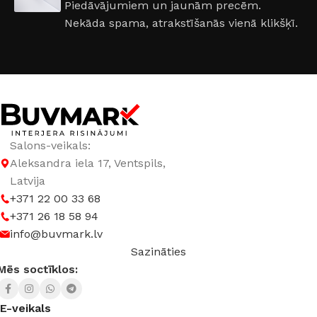
Piedāvājumiem un jaunām precēm.
860 × 2050 mm
,
960 × 2050 mm
Nekāda spama, atrakstīšanās vienā klikšķī.
DURVJU VĒRŠANĀS PUSE
Kreisā
,
Labā
RAŽOTĀJS
Abwehr
Salons-veikals:
Aleksandra iela 17, Ventspils,
Latvija
+371 22 00 33 68
+371 26 18 58 94
info@buvmark.lv
Sazināties
Mēs soctīklos:
E-veikals