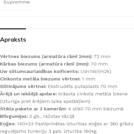
Supremme
Apraksts
Vērtnes biezums (armatūra rāmī 2mm):
72 mm
Kārbas biezums (armatūra rāmī 2mm):
70 mm
Uw siltumcaurlaidības koificents:
Ud<1W/(m2k)
Cinkonta metāla biezums vērtnei:
1 mm
Siltinājums vērtnei:
Ekstrudēts putaplasts 70 mm
Ārējā un iekšējā apdare:
krāsota cinkota metāla loksne
(Izturīga pret ārējiem laika apstākļiem)
Stikla pakete ar 3 kamerām:
4 stikli 70 mm biezumā
Blīvgumijas:
2 gb., ražotas Vācijā
Eņģes:
140×23 Pastiprinātas izturības eņģes ar 360 grādu
regulējamo funkciju 3 gab. izturība 160kg