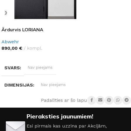
Ārdurvis LORIANA
Abwehr
890,00
€
kompl.
IZVĒLĒTIES OPCIJAS
SVARS
Nav pieejams
DIMENSIJAS
Nav pieejams
Padalīties ar šo lapu:
DURVJU MATERIĀLS
Metāls
Pieraksties jaunumiem!
DURVJU KĀRBAS IZMĒRS
Esi pirmais kas uzzina par Akcijām,