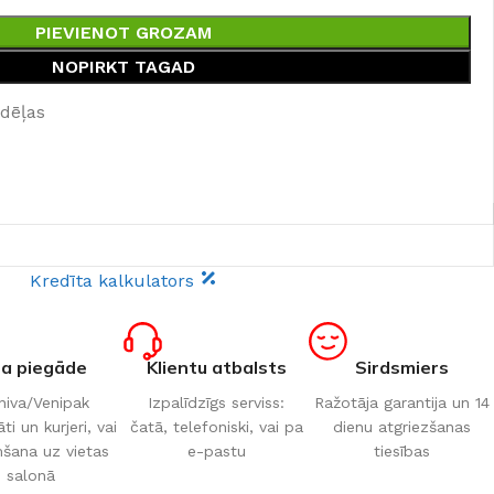
PIEVIENOT GROZAM
NOPIRKT TAGAD
edēļas
Kredīta kalkulators
ta piegāde
Klientu atbalsts
Sirdsmiers
iva/Venipak
Izpalīdzīgs serviss:
Ražotāja garantija un 14
i un kurjeri, vai
čatā, telefoniski, vai pa
dienu atgriezšanas
šana uz vietas
e-pastu
tiesības
salonā