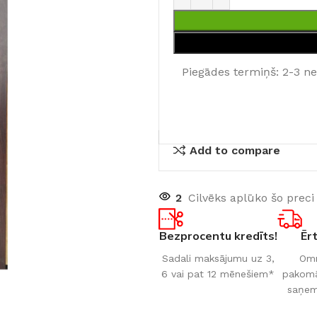
Piegādes termiņš: 2-3 n
Add to compare
2
Cilvēks aplūko šo preci
Bezprocentu kredīts!
Ēr
Sadali maksājumu uz 3,
Omn
6 vai pat 12 mēnešiem*
pakomāt
saņem