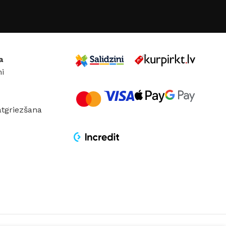
 KĀRBAS IZMĒRS
DURVJU KĀRBAS IZMĒRS
050 mm
,
960 × 2050
860 × 2050 mm
,
960 × 2050
mm
a
i
 VĒRŠANĀS
DURVJU VĒRŠANĀS
PUSE
atgriezšana
Labā
Kreisā
,
Labā
JS
Supremme
RAŽOTĀJS
Supremme