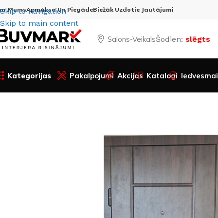
ar Mums
Apmaksa Un Piegāde
Biežāk Uzdotie Jautājumi
Skip to navigation
Skip to main content
Salons-Veikals
Šodien:
slēgts
Kategorijas
Pakalpojumi
Akcijas
Katalogi
Iedvesmai
Sākums
Visas preces
Durvis
Ārdurvis
Metāla ārdurvis
Ār