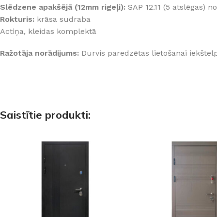
Slēdzene apakšējā (12mm rigeļi):
SAP 12.11 (5 atslēgas) n
Rokturis:
krāsa sudraba
Actiņa, kleidas komplektā
Ražotāja norādijums:
Durvis paredzētas lietošanai iekštel
Saistītie produkti: