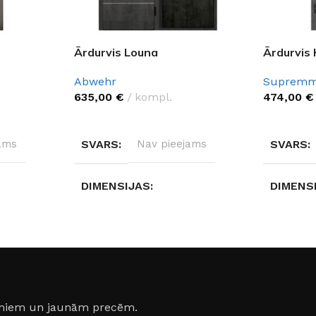
Ārdurvis Louna
Ārdurvis 
Abwehr
Suprem
635,00
€
kompl.
474,00
€
IZVĒLĒTIES OPCIJAS
IZVĒLĒTI
ams
SVARS
Nav pieejams
SVARS
DIMENSIJAS
DIMENS
Nav pieejams
Nav pie
S
DURVJU MATERIĀLS
DURVJU
Metāls
Metāls
jumiem un jaunām precēm.