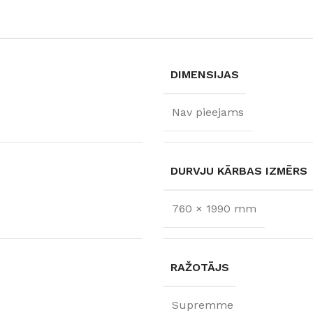
DIMENSIJAS
Nav pieejams
DURVJU KĀRBAS IZMĒRS
760 × 1990 mm
FLĪZES
t
Flīzes
etumi
Dekoratīvās
RAŽOTĀJS
 fasādem un mitrām
Fasādei
Skatīt
Grīdām un sienām
Supremme