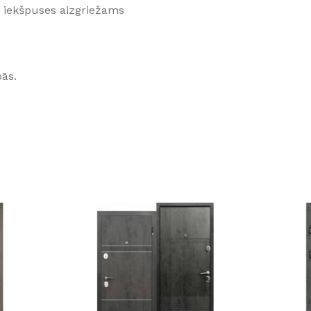
o iekšpuses aizgriežams
pās.