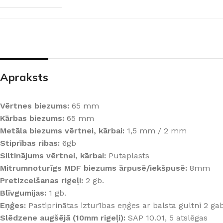
PALĪGINSTRUMENTI
Gumijas krāsa
Sīkāk
Sīkāk
Lāpstiņas
Mikrocements
J
Otas
SPC Sienas pane
Rullīši
Apraksts
Vērtnes biezums:
65 mm
Kārbas biezums:
65 mm
Metāla biezums vērtnei, kārbai:
1,5 mm / 2 mm
Stiprības ribas:
6gb
Siltinājums vērtnei, kārbai:
Putaplasts
Mitrumnoturīgs MDF biezums ārpusē/iekšpusē:
8mm
Pretizcelšanas rigeļi:
2 gb.
Blīvgumijas:
1 gb.
Eņģes:
Pastiprinātas izturības eņģes ar balsta gultni 2 gab
Slēdzene augšējā (10mm rigeļi):
SAP 10.01, 5 atslēgas