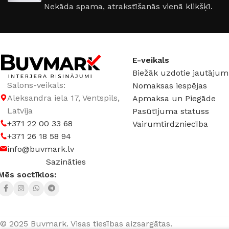
Nekāda spama, atrakstīšanās vienā klikšķī.
DURVJU KĀRBAS IZMĒRS
DURVJU KĀRBAS I
860 × 2050 mm
,
960 × 2050
860 × 2050 mm
,
96
mm
mm
E-veikals
Biežāk uzdotie jautājum
Salons-veikals:
Nomaksas iespējas
DURVJU VĒRŠANĀS
DURVJU VĒRŠANĀS
Aleksandra iela 17, Ventspils,
PUSE
PUSE
Apmaksa un Piegāde
Latvija
Pasūtījuma statuss
+371 22 00 33 68
Vairumtirdzniecība
Kreisā
,
Labā
Kreisā
,
Labā
+371 26 18 58 94
info@buvmark.lv
RAŽOTĀJS
Supremme
RAŽOTĀJS
Supr
Sazināties
Mēs soctīklos:
© 2025 Buvmark.
Visas tiesības aizsargātas.