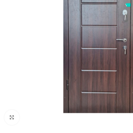
Noklikšķiniet, lai palielinātu