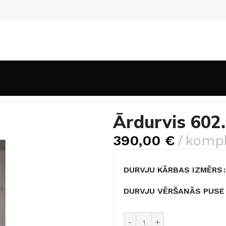
durvis 602. sērija
Ārdurvis 602.
390,00
€
kompl
DURVJU KĀRBAS IZMĒRS
DURVJU VĒRŠANĀS PUSE