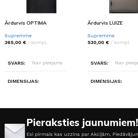
Ārdurvis OPTIMA
Ārdurvis LUIZE
Supremme
Supremme
365,00
€
kompl.
530,00
€
kompl.
IZVĒLĒTIES OPCIJAS
IZVĒLĒTIES OPCIJAS
SVARS
Nav pieejams
SVARS
Nav pieej
DIMENSIJAS
DIMENSIJAS
Nav pieejams
Nav pieejams
DURVJU MATERIĀLS
DURVJU MATERIĀL
Pieraksties jaunumiem!
Metāls
Metāls
Esi pirmais kas uzzina par Akcijām, Piedāvā