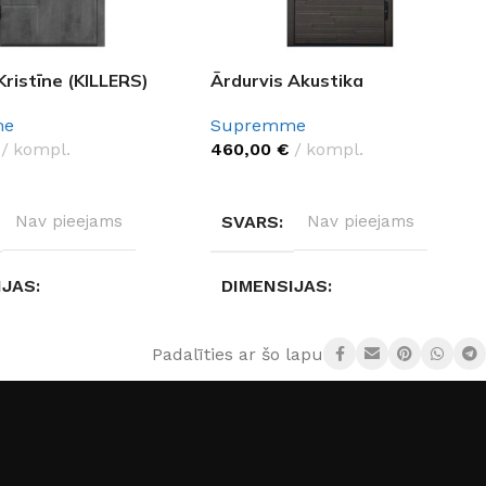
Kristīne (KILLERS)
Ārdurvis Akustika
me
Supremme
kompl.
460,00
€
kompl.
ES OPCIJAS
IZVĒLĒTIES OPCIJAS
Nav pieejams
SVARS
Nav pieejams
IJAS
DIMENSIJAS
ejams
Nav pieejams
Padalīties ar šo lapu:
 MATERIĀLS
DURVJU MATERIĀLS
Metāls