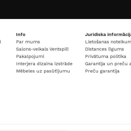
ZMĒRS
DURVJU KĀRBAS IZMĒRS
DURVJU
0 × 2050
860 × 2050 mm
,
960 × 2050
860 × 2
mm
mm
Info
Juridiska informācij
i
Par mums
Lietošanas noteikum
Salons-veikals Ventspilī
Distances līgums
DURVJU VĒRŠANĀS
DURVJU
PUSE
PUSE
Pakalpojumi
Privātuma politika
Interjera dizaina izstrāde
Garantija un preču 
Mēbeles uz pasūtījumu
Preču garantija
Kreisā
,
Labā
Kreisā
,
emme
RAŽOTĀJS
Abwehr
RAŽOTĀ