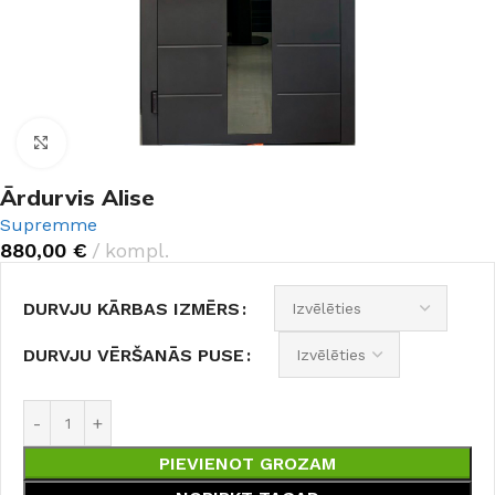
Noklikšķiniet, lai palielinātu
Ārdurvis Alise
Supremme
880,00
€
kompl.
DURVJU KĀRBAS IZMĒRS
DURVJU VĒRŠANĀS PUSE
PIEVIENOT GROZAM