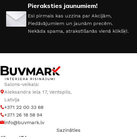
Pieraksties jaunumiem!
DURVJU KĀRBAS IZMĒRS
1300 × 2050 mm
Esi pirmais kas uzzina par Akcijām,
Piedāvājumiem un jaunām precēm.
DURVJU VĒRŠANĀS PUSE
Kreisā
,
Labā
Nekāda spama, atrakstīšanās vienā klikšķī.
RAŽOTĀJS
Supremme
Salons-veikals:
Aleksandra iela 17, Ventspils,
Latvija
+371 22 00 33 68
+371 26 18 58 94
info@buvmark.lv
Sazināties