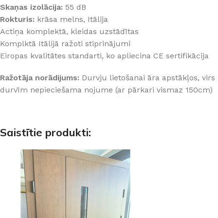
Skaņas izolācija:
55 dB
Rokturis:
krāsa melns, Itālija
Actiņa komplektā, kleidas uzstādītas
Komplktā Itālijā ražoti stiprinājumi
Eiropas kvalitātes standarti, ko apliecina CE sertifikācija
Ražotāja norādijums:
Durvju lietošanai āra apstākļos, virs
durvīm nepieciešama nojume (ar pārkari vismaz 150cm)
Saistītie produkti: