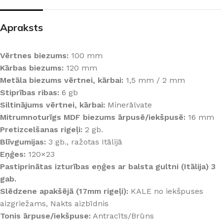
Apraksts
Vērtnes biezums:
100 mm
Kārbas biezums:
120 mm
Metāla biezums vērtnei, kārbai:
1,5 mm / 2 mm
Stiprības ribas:
6 gb
Siltinājums vērtnei, kārbai:
Minerālvate
Mitrumnoturīgs MDF biezums ārpusē/iekšpusē:
16 mm
Pretizcelšanas rigeļi:
2 gb.
Blīvgumijas:
3 gb., ražotas Itālijā
Eņģes:
120×23
Pastiprinātas izturības eņģes ar balsta gultni (Itālija) 3
gab.
Slēdzene apakšējā (17mm rigeļi):
KALE no iekšpuses
aizgriežams, Nakts aizbīdnis
Tonis ārpuse/iekšpuse:
Antracīts/Brūns