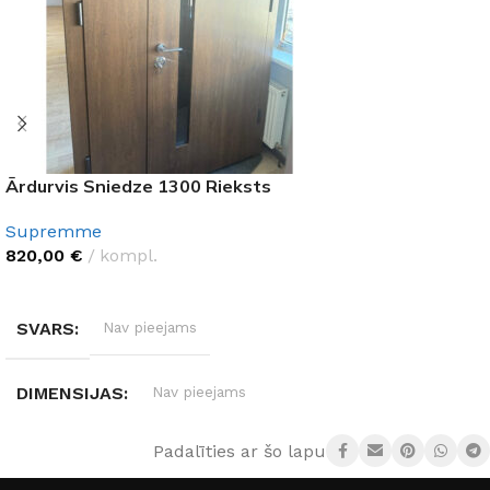
Ārdurvis Sniedze 1300 Rieksts
Supremme
820,00
€
kompl.
IZVĒLĒTIES OPCIJAS
SVARS
Nav pieejams
DIMENSIJAS
Nav pieejams
Padalīties ar šo lapu:
DURVJU MATERIĀLS
Metāls