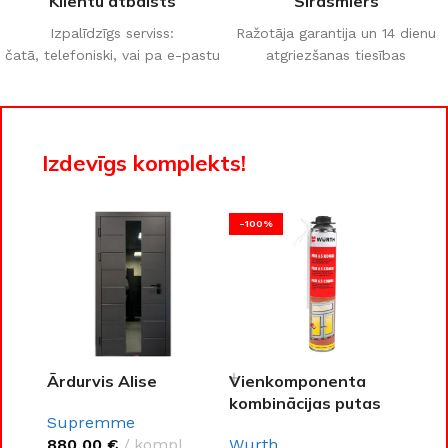
Klientu atbalsts
Sirdsmiers
Izpalīdzīgs serviss:
Ražotāja garantija un 14 dienu
čatā, telefoniski, vai pa e-pastu
atgriezšanas tiesības
Izdevīgs komplekts!
-100%
Ārdurvis Alise
Vienkomponenta
kombinācijas putas
Supremme
PURLOGIC® 65
880,00
€
kompl.
Wurth