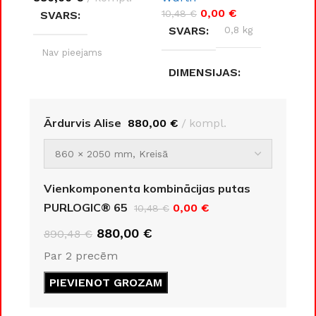
0,00
€
10,48
€
SVARS
SVARS
0,8 kg
Nav pieejams
DIMENSIJAS
DIMENSIJAS
8 × 8 × 30 cm
Ārdurvis Alise
880,00
€
kompl.
Nav pieejams
RAŽOTĀJS
DURVJU
MATERIĀLS
Wurth
Vienkomponenta kombinācijas putas
PURLOGIC® 65
0,00
€
10,48
€
Metāls
880,00
€
890,48
€
Par 2 precēm
DURVJU KĀRBAS
IZMĒRS
PIEVIENOT GROZAM
860 × 2050 mm
,