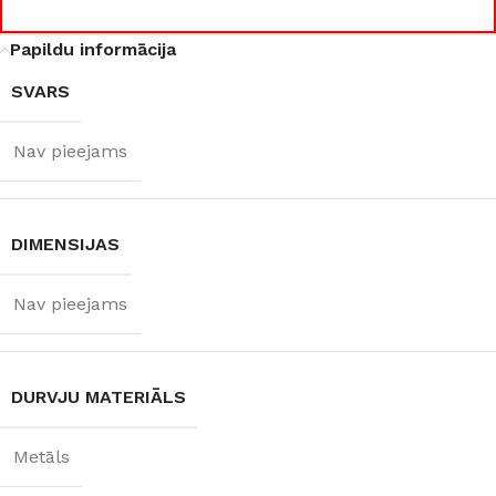
960 × 2050 mm
Papildu informācija
DURVJU
SVARS
VĒRŠANĀS
PUSE
Nav pieejams
Kreisā
,
Labā
DIMENSIJAS
RAŽOTĀJS
Nav pieejams
Supremme
DURVJU MATERIĀLS
Metāls