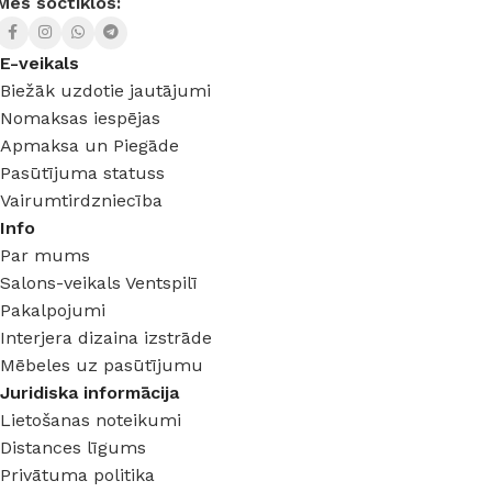
Mēs soctīklos:
E-veikals
Biežāk uzdotie jautājumi
Nomaksas iespējas
Apmaksa un Piegāde
Pasūtījuma statuss
Vairumtirdzniecība
Info
Par mums
Salons-veikals Ventspilī
Pakalpojumi
Interjera dizaina izstrāde
Mēbeles uz pasūtījumu
Juridiska informācija
Lietošanas noteikumi
Distances līgums
Privātuma politika