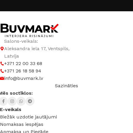
GAISMAS TEMPERATŪRA
3000 K (silti balta)
,
4000 K (neitrāli balta)
JAUDA
10 W
Salons-veikals:
Aleksandra iela 17, Ventspils,
LED TIPS
COB
Latvija
+371 22 00 33 68
SPRIEGUMS
DC:24 V
+371 26 18 58 94
info@buvmark.lv
Sazināties
Mēs soctīklos:
E-veikals
Biežāk uzdotie jautājumi
Nomaksas iespējas
Apmaksa un Piegāde