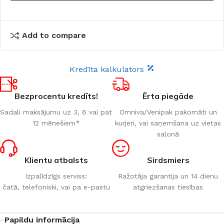
Add to compare
Kredīta kalkulators
Bezprocentu kredīts!
Ērta piegāde
Sadali maksājumu uz 3, 6 vai pat
Omniva/Venipak pakomāti un
12 mēnešiem*
kurjeri, vai saņemšana uz vietas
salonā
Klientu atbalsts
Sirdsmiers
Izpalīdzīgs serviss:
Ražotāja garantija un 14 dienu
čatā, telefoniski, vai pa e-pastu
atgriezšanas tiesības
Papildu informācija