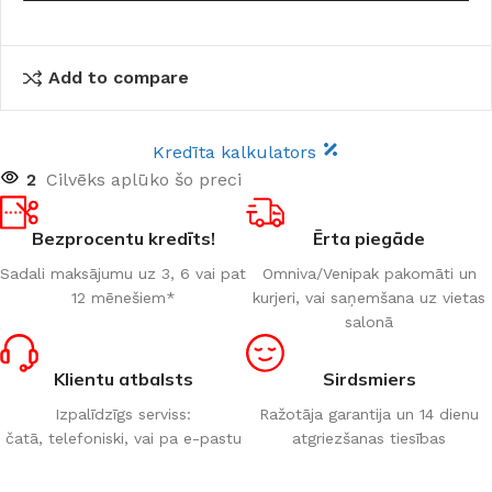
Add to compare
Kredīta kalkulators
2
Cilvēks aplūko šo preci
Bezprocentu kredīts!
Ērta piegāde
Sadali maksājumu uz 3, 6 vai pat
Omniva/Venipak pakomāti un
12 mēnešiem*
kurjeri, vai saņemšana uz vietas
salonā
Klientu atbalsts
Sirdsmiers
Izpalīdzīgs serviss:
Ražotāja garantija un 14 dienu
čatā, telefoniski, vai pa e-pastu
atgriezšanas tiesības