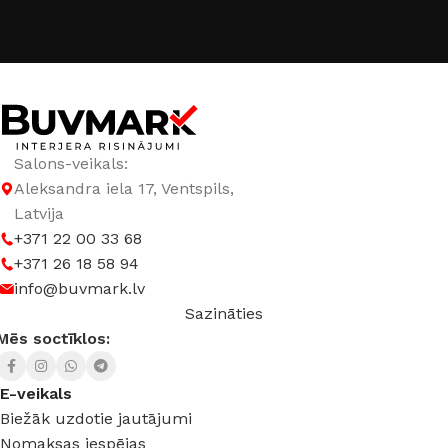
GAISMAS TEMPERATŪRA
2800 K (silti balta) – 6500 K (auksti balta)
RGB GAISMA
Jā
Salons-veikals:
Aleksandra iela 17, Ventspils,
JAUDA
12 W
Latvija
+371 22 00 33 68
SPRIEGUMS
DC:12 V
+371 26 18 58 94
info@buvmark.lv
Sazināties
Mēs soctīklos:
E-veikals
Biežāk uzdotie jautājumi
Nomaksas iespējas