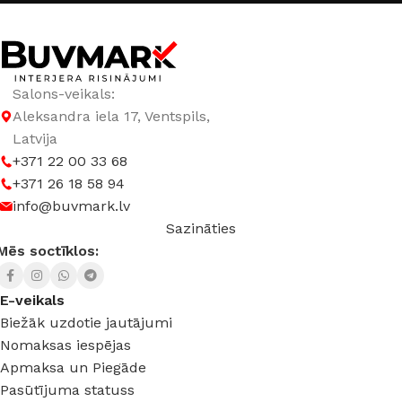
3000 K (silti balta)
,
4000 K (neitrāli balta)
JAUDA
10 W
Salons-veikals:
LED TIPS
COB
Aleksandra iela 17, Ventspils,
Latvija
+371 22 00 33 68
SPRIEGUMS
DC:24 V
+371 26 18 58 94
info@buvmark.lv
Sazināties
Mēs soctīklos:
E-veikals
Biežāk uzdotie jautājumi
Nomaksas iespējas
Apmaksa un Piegāde
Pasūtījuma statuss