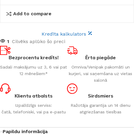
Add to compare
Kredīta kalkulators
1
Cilvēks aplūko šo preci
Bezprocentu kredīts!
Ērta piegāde
Sadali maksājumu uz 3, 6 vai pat
Omniva/Venipak pakomāti un
12 mēnešiem*
kurjeri, vai saņemšana uz vietas
salonā
Klientu atbalsts
Sirdsmiers
Izpalīdzīgs serviss:
Ražotāja garantija un 14 dienu
čatā, telefoniski, vai pa e-pastu
atgriezšanas tiesības
Papildu informācija