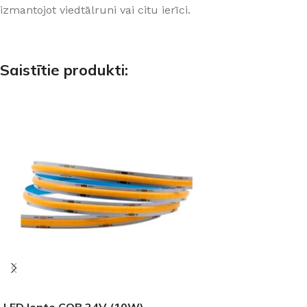
izmantojot viedtālruni vai citu ierīci.
Saistītie produkti:
LED lente COB 24V (10W)