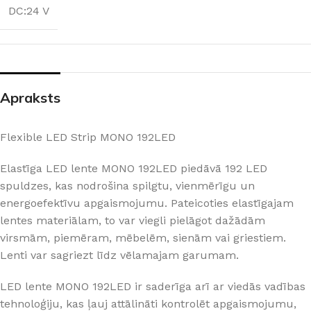
DC:24 V
Apraksts
Flexible LED Strip MONO 192LED
Elastīga LED lente MONO 192LED piedāvā 192 LED
spuldzes, kas nodrošina spilgtu, vienmērīgu un
energoefektīvu apgaismojumu. Pateicoties elastīgajam
lentes materiālam, to var viegli pielāgot dažādām
virsmām, piemēram, mēbelēm, sienām vai griestiem.
Lenti var sagriezt līdz vēlamajam garumam.
LED lente MONO 192LED ir saderīga arī ar viedās vadības
tehnoloģiju, kas ļauj attālināti kontrolēt apgaismojumu,