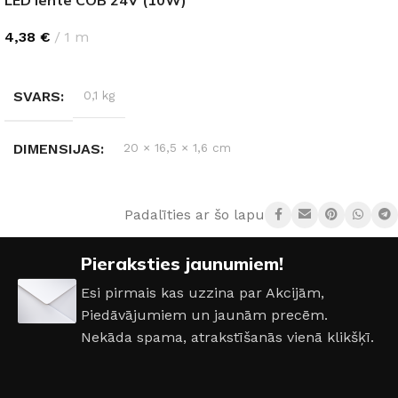
4,38
€
1 m
IZVĒLIETIES
SVARS
0,1 kg
DIMENSIJAS
20 × 16,5 × 1,6 cm
AIZSARDZĪBAS KLASE
IP20
Padalīties ar šo lapu:
GAISMAS KRĀSU INDEKSS (CRI)
≥90
Pieraksties jaunumiem!
Esi pirmais kas uzzina par Akcijām,
GAISMAS PLŪSMA
1000 lm
,
1200 lm
Piedāvājumiem un jaunām precēm.
Nekāda spama, atrakstīšanās vienā klikšķī.
GAISMAS TEMPERATŪRA