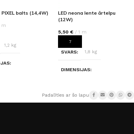
 PIXEL balts (14,4W)
LED neona lente ārtelpu
(12W)
1 m
5,50
€
1 m
IES
PIEVIENOT GROZAM
1,2 kg
SVARS
1,8 kg
IJAS
DIMENSIJAS
× 10 cm
35 × 35 × 20 cm
Padalīties ar šo lapu:
S TEMPERATŪRA
AIZSARDZĪBAS KLASE
neitrāli balta)
IP67
14,4 W