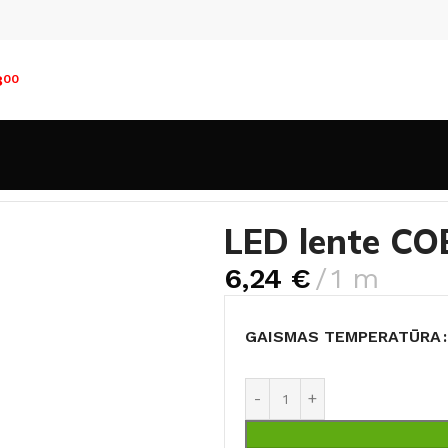
8
00
entes
LED lente COB 24V (14W)
LED lente CO
6,24
€
1 m
GAISMAS TEMPERATŪRA