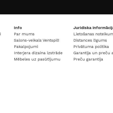
GAISMAS KRĀSU
INDEKSS (CRI)
SPRIEG
≥80
DC:12 V
Info
Juridiska informācij
i
Par mums
Lietošanas noteikum
ATŪRA
GAISMAS PLŪSMA
Salons-veikals Ventspilī
Distances līgums
Pakalpojumi
Privātuma politika
a)
1200 lm
Interjera dizaina izstrāde
Garantija un preču 
Mēbeles uz pasūtījumu
Preču garantija
 W
GAISMAS TEMPERATŪRA
4000 K (neitrāli balta)
4 V
JAUDA
12 W
SPRIEGUMS
DC:24 V