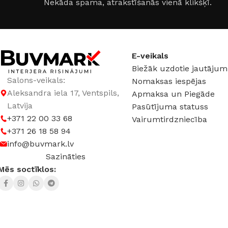
Nekāda spama, atrakstīšanās vienā klikšķī.
GAISMAS TEMPERATŪRA
GAISMAS PLŪSMA
4000 K (neitrāli balta)
2500 lm
,
3200 lm
E-veikals
Biežāk uzdotie jautājum
JAUDA
19,2 W
GAISMAS TEMPER
Salons-veikals:
Nomaksas iespējas
Aleksandra iela 17, Ventspils,
Apmaksa un Piegāde
4000 K (neitrāli balt
LED TIPS
SMD
Latvija
Pasūtījuma statuss
+371 22 00 33 68
Vairumtirdzniecība
JAUDA
14 W
,
20
+371 26 18 58 94
SPRIEGUMS
DC:12 V
info@buvmark.lv
Sazināties
SPRIEGUMS
DC:2
RAŽOTĀJS
Truenergy
Mēs soctīklos:
© 2025 Buvmark.
Visas tiesības aizsargātas.