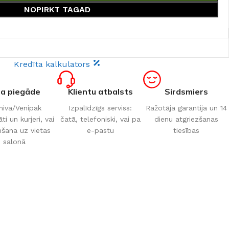
NOPIRKT TAGAD
Kredīta kalkulators
ta piegāde
Klientu atbalsts
Sirdsmiers
iva/Venipak
Izpalīdzīgs serviss:
Ražotāja garantija un 14
i un kurjeri, vai
čatā, telefoniski, vai pa
dienu atgriezšanas
šana uz vietas
e-pastu
tiesības
salonā