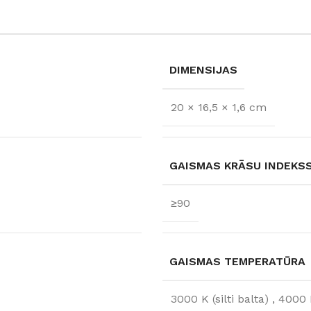
DIMENSIJAS
20 × 16,5 × 1,6 cm
GAISMAS KRĀSU INDEKSS 
≥90
FLĪZES
t
Flīzes
etumi
Dekoratīvās
GAISMAS TEMPERATŪRA
 fasādem un mitrām
Fasādei
Skatīt
Grīdām un sienām
3000 K (silti balta)
,
4000 K