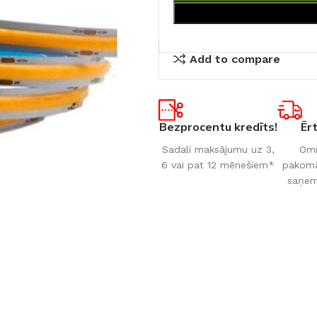
Add to compare
Bezprocentu kredīts!
Ēr
Sadali maksājumu uz 3,
Omn
6 vai pat 12 mēnešiem*
pakomāt
saņem