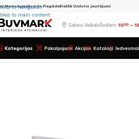
ar Mums
Apmaksa Un Piegāde
Biežāk Uzdotie Jautājumi
Skip to navigation
Skip to main content
Salons-Veikals
Šodien:
10
– 1
00
Kategorijas
Pakalpojumi
Akcijas
Katalogi
Iedvesmai
Sākums
Visas preces
Apgaismojums
LED sistēmas
LED l