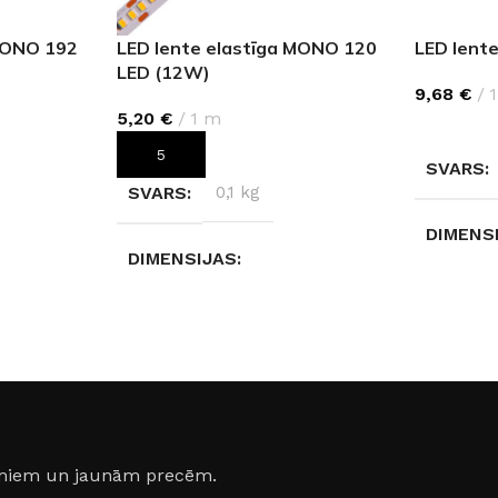
 MONO 192
LED lente elastīga MONO 120
LED lente
LED (12W)
9,68
€
5,20
€
1 m
IZVĒLIET
PIEVIENOT GROZAM
SVARS
SVARS
0,1 kg
DIMENS
DIMENSIJAS
30 × 30 
20 × 20 × 10 cm
GAISMA
AIZSARDZĪBAS KLASE
4000 K (
IP20
jumiem un jaunām precēm.
JAUDA