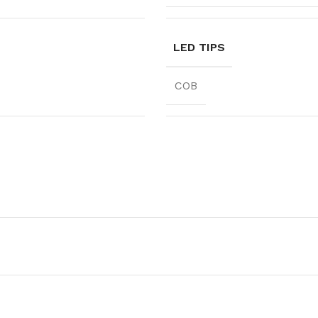
Klinkera
Mozaīkas
AUNUMS!
IESKATIES!
LED TIPS
ļi
FLĪŽU KOLEKCIJAS
Aplūkojiet ražotāja kolekcijas, kuras 
COB
profesionāli interjera dizaineri