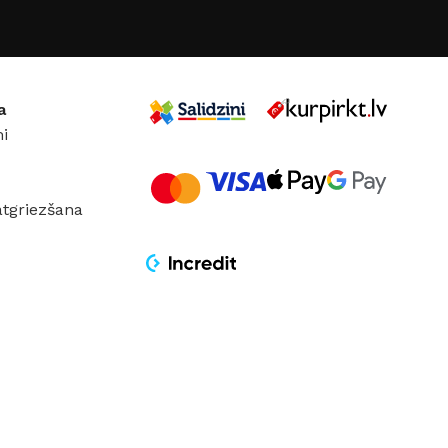
GAISMAS KRĀSU
INDEKSS (CRI)
UMS
≥85
,
DC:24 V
a
i
GAISMAS PLŪSMA
780 lm
atgriezšana
GAISMAS TEMPERATŪRA
3000 K (silti balta)
JAUDA
12 W
SPRIEGUMS
AC:220 V