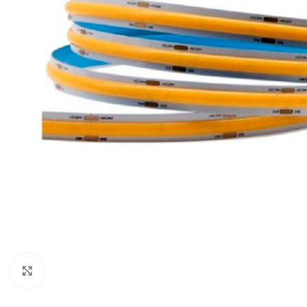
Noklikšķiniet, lai palielinātu