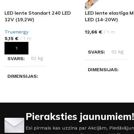
LED lente Standart 240 LED
LED lente elastīga
12V (19,2W)
LED (14-20W)
Truenergy
12,66
€
1 m
5,15
€
1 m
IZVĒLIETIES
PIEVIENOT GROZAM
SVARS
0,1 kg
SVARS
0,1 kg
DIMENSIJAS
DIMENSIJAS
20 × 20 × 10 cm
20 × 20 × 10 cm
GAISMAS KRĀSU
AIZSARDZĪBAS KLASE
INDEKSS (CRI)
Pieraksties jaunumiem!
IP20
≥85
Esi pirmais kas uzzina par Akcijām, Piedāvā