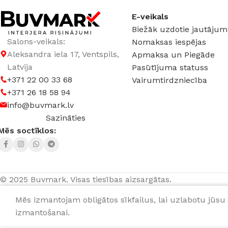
E-veikals
Biežāk uzdotie jautājum
Salons-veikals:
Nomaksas iespējas
Aleksandra iela 17, Ventspils,
Apmaksa un Piegāde
Latvija
Pasūtījuma statuss
+371 22 00 33 68
Vairumtirdzniecība
+371 26 18 58 94
info@buvmark.lv
Sazināties
Mēs soctīklos:
© 2025 Buvmark.
Visas tiesības aizsargātas.
Mēs izmantojam obligātos sīkfailus, lai uzlabotu jūsu 
229,
Sienas panelis Rocko Tiles Atacama Fields B
izmantošanai.
R157