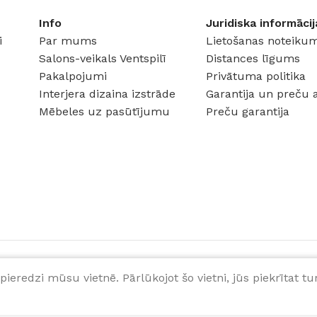
Info
Juridiska informācij
i
Par mums
Lietošanas noteikum
Salons-veikals Ventspilī
Distances līgums
Pakalpojumi
Privātuma politika
Interjera dizaina izstrāde
Garantija un preču 
Mēbeles uz pasūtījumu
Preču garantija
pieredzi mūsu vietnē. Pārlūkojot šo vietni, jūs piekrītat 
36
€
Pēc pasūtījuma veikšanas, gaidiet produktu pieejamības
apstiprinājumu.
gab.