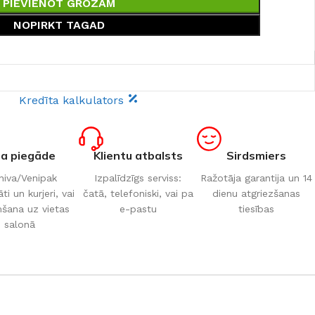
PIEVIENOT GROZAM
NOPIRKT TAGAD
Kredīta kalkulators
ta piegāde
Klientu atbalsts
Sirdsmiers
iva/Venipak
Izpalīdzīgs serviss:
Ražotāja garantija un 14
i un kurjeri, vai
čatā, telefoniski, vai pa
dienu atgriezšanas
šana uz vietas
e-pastu
tiesības
salonā