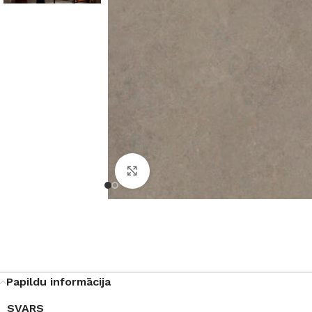
Noklikšķiniet, lai palielinātu
Papildu informācija
SVARS