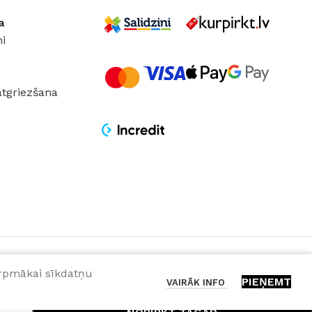
a
i
atgriezšana
turpmākai sīkdatņu
PIEŅEMT
VAIRĀK INFO
PIEVIENOT GROZAM