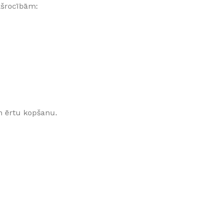
ekšrocībām:
Klinkera
Mozaīkas
AUNUMS!
IESKATIES!
ļi
FLĪŽU KOLEKCIJAS
Aplūkojiet ražotāja kolekcijas, kuras 
profesionāli interjera dizaineri
n ērtu kopšanu.