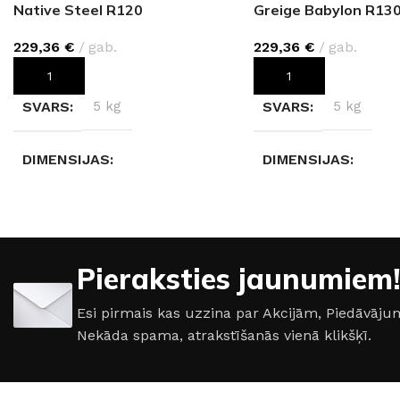
Native Steel R120
Greige Babylon R13
229,36
€
gab.
229,36
€
gab.
PIEVIENOT GROZAM
PIEVIENOT GROZAM
SVARS
5 kg
SVARS
5 kg
DIMENSIJAS
DIMENSIJAS
280 × 123 × 0,4 cm
280 × 123 × 0,4 cm
KRĀSA
Native Steel R120
KRĀSA
Pieraksties jaunumiem!
Greige Babylon R130
Esi pirmais kas uzzina par Akcijām, Piedāvā
Nekāda spama, atrakstīšanās vienā klikšķī.