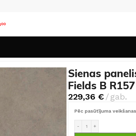
8
00
i
Sienas panelis Rocko Tiles Atacama Fields B R157
Sienas panel
Fields B R157
229,36
€
gab.
Pēc pasūtījuma veikšanas