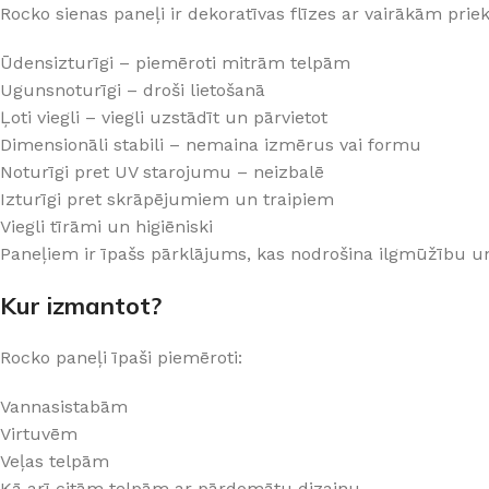
Rocko sienas paneļi ir dekoratīvas flīzes ar vairākām pri
PALĪGINSTRUMENTI
Gumijas krāsa
Sīkāk
Sīkāk
Lāpstiņas
Mikrocements
Ūdensizturīgi – piemēroti mitrām telpām
J
Ugunsnoturīgi – droši lietošanā
Otas
SPC Sienas pane
Ļoti viegli – viegli uzstādīt un pārvietot
Rullīši
Dimensionāli stabili – nemaina izmērus vai formu
Noturīgi pret UV starojumu – neizbalē
Izturīgi pret skrāpējumiem un traipiem
Viegli tīrāmi un higiēniski
Paneļiem ir īpašs pārklājums, kas nodrošina ilgmūžību u
Kur izmantot?
Rocko paneļi īpaši piemēroti:
Vannasistabām
Virtuvēm
Veļas telpām
Kā arī citām telpām ar pārdomātu dizainu