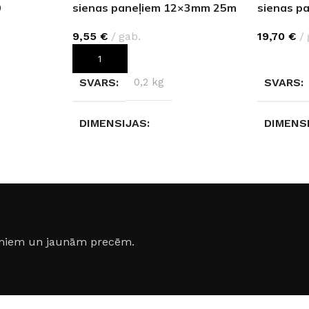
0
sienas paneļiem 12×3mm 25m
sienas p
9,55
€
gab.
19,70
€
PIEVIENOT GROZAM
IZVĒLIET
SVARS
0,2 kg
SVARS
DIMENSIJAS
DIMENS
15 × 15 × 1,2 cm
280 × 2 
KRĀSA
Sudrabs
jumiem un jaunām precēm.
Bronza