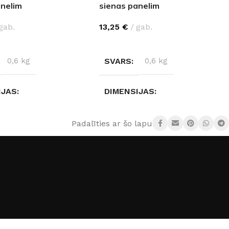
anelim
sienas panelim
gab.
13,25
€
gab.
IES
IZVĒLIETIES
0,6 kg
SVARS
0,6 kg
IJAS
DIMENSIJAS
× 2 cm
280 × 2 × 2 cm
Padalīties ar šo lapu:
KRĀSA
,
Melns
,
Balta
,
Sudrabs
,
Melns
,
Balta
,
Bronza