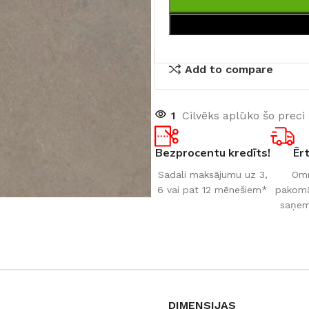
Add to compare
1
Cilvēks aplūko šo preci
Bezprocentu kredīts!
Ēr
Sadali maksājumu uz 3,
Omn
6 vai pat 12 mēnešiem*
pakomāt
saņem
DIMENSIJAS