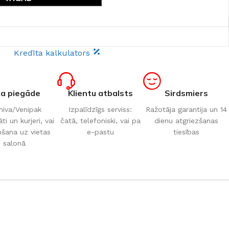
Kredīta kalkulators
ta piegāde
Klientu atbalsts
Sirdsmiers
iva/Venipak
Izpalīdzīgs serviss:
Ražotāja garantija un 14
i un kurjeri, vai
čatā, telefoniski, vai pa
dienu atgriezšanas
šana uz vietas
e-pastu
tiesības
salonā