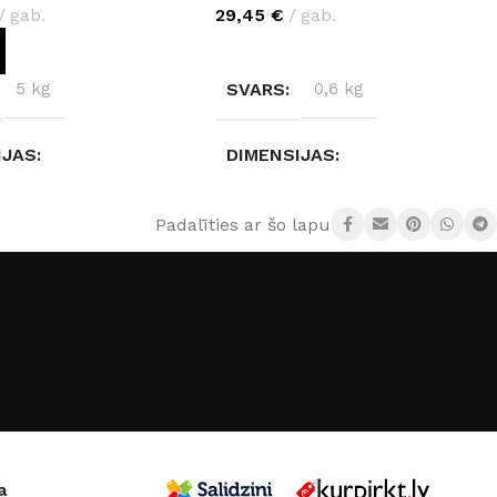
gab.
29,45
€
gab.
OT GROZAM
IZVĒLIETIES
5 kg
SVARS
0,6 kg
IJAS
DIMENSIJAS
3 × 0,4 cm
280 × 2 × 2 cm
Padalīties ar šo lapu:
KRĀSA
est Brown R104
Sudrabs
,
Melns
,
Balta
a