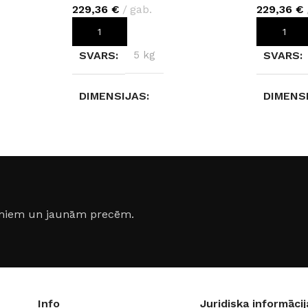
229,36
€
gab.
229,36
€
PIEVIENOT GROZAM
PIEVIEN
SVARS
5 kg
SVARS
DIMENSIJAS
DIMENS
280 × 123 × 0,4 cm
280 × 12
KRĀSA
Native Steel R120
KRĀSA
Rainfor
jumiem un jaunām precēm.
Info
Juridiska informācij