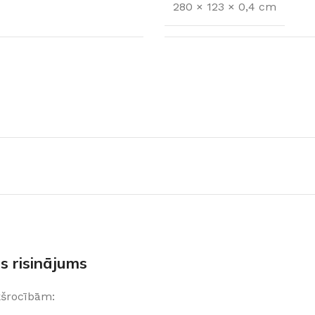
280 × 123 × 0,4 cm
FLĪZES
t
Flīzes
etumi
Dekoratīvās
s risinājums
 fasādem un mitrām
Fasādei
Skatīt
ekšrocībām:
Grīdām un sienām