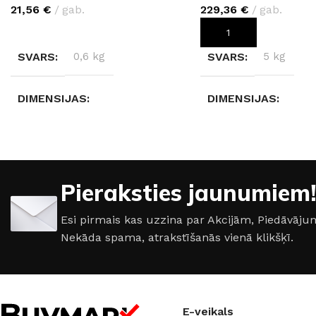
21,56
€
gab.
229,36
€
gab.
IZVĒLIETIES
PIEVIENOT GROZAM
SVARS
0,6 kg
SVARS
5 kg
DIMENSIJAS
DIMENSIJAS
280 × 2 × 2 cm
280 × 123 × 0,4 cm
KRĀSA
KRĀSA
Pieraksties jaunumiem!
Sudrabs
,
Melns
,
Balta
Venato Nature R102
Esi pirmais kas uzzina par Akcijām, Piedāvā
Nekāda spama, atrakstīšanās vienā klikšķī.
E-veikals