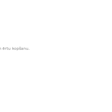
Klinkera
Mozaīkas
AUNUMS!
IESKATIES!
ļi
FLĪŽU KOLEKCIJAS
Aplūkojiet ražotāja kolekcijas, kuras 
profesionāli interjera dizaineri
n ērtu kopšanu.