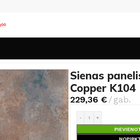
8
00
i
Sienas panelis Rocko Tiles Beige Rusty Copper K104
Sienas paneli
Copper K104
229,36
€
gab.
PIEVIENO
NOPIRK