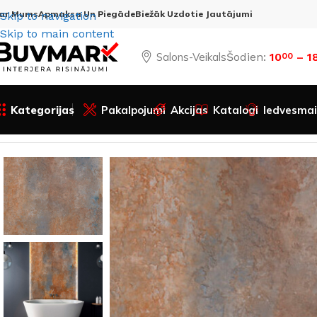
ar Mums
Apmaksa Un Piegāde
Biežāk Uzdotie Jautājumi
Skip to navigation
Skip to main content
Salons-Veikals
Šodien:
10
– 1
00
Kategorijas
Pakalpojumi
Akcijas
Katalogi
Iedvesmai
Sākums
Visas preces
Apdares materiāli
SPC Sienas paneļ