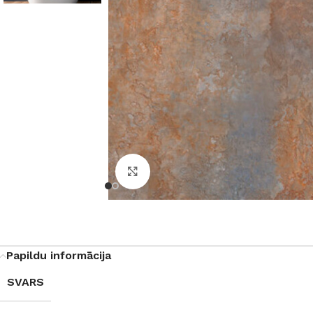
Noklikšķiniet, lai palielinātu
Papildu informācija
SVARS