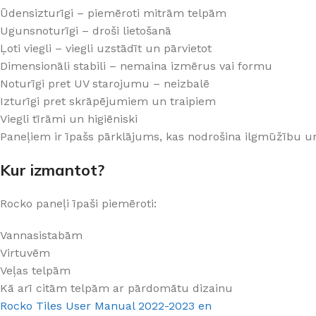
PALĪGINSTRUMENTI
Gumijas krāsa
Sīkāk
Sīkāk
Ūdensizturīgi – piemēroti mitrām telpām
Ugunsnoturīgi – droši lietošanā
Lāpstiņas
Mikrocements
J
Ļoti viegli – viegli uzstādīt un pārvietot
Otas
SPC Sienas pane
Dimensionāli stabili – nemaina izmērus vai formu
Rullīši
Noturīgi pret UV starojumu – neizbalē
Izturīgi pret skrāpējumiem un traipiem
Viegli tīrāmi un higiēniski
Paneļiem ir īpašs pārklājums, kas nodrošina ilgmūžību u
Kur izmantot?
Rocko paneļi īpaši piemēroti:
Vannasistabām
Virtuvēm
Veļas telpām
Kā arī citām telpām ar pārdomātu dizainu
Rocko Tiles User Manual 2022-2023 en