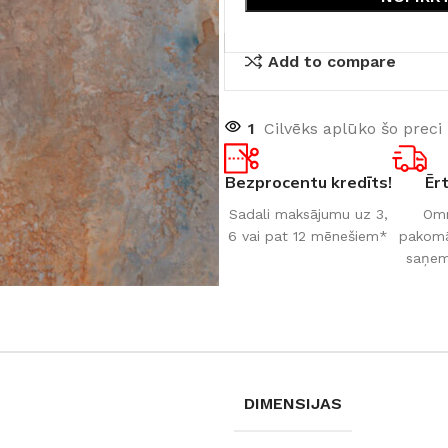
Add to compare
1
Cilvēks aplūko šo preci
Bezprocentu kredīts!
Ēr
Sadali maksājumu uz 3,
Omn
6 vai pat 12 mēnešiem*
pakomāt
saņem
DIMENSIJAS