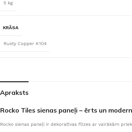
5 kg
KRĀSA
Rusty Copper K104
Apraksts
ŠĶIDRĀS TAPETES
APDAREI
Šķidrās tapetes
MixAr
Silk Plaster kolekcijas
Dekoratīvie apm
Rocko Tiles sienas paneļi – ērts un modern
PREMIUM
Ekoloģisks un videi draudzīgs
Apmetums
Victoria du Monde kolekcijas
Gruntis un Lakas
risinājums
telpām
Rocko sienas paneļi ir dekoratīvas flīzes ar vairākām pri
Piedevas (lakas, spīdumi un tml.)
Krāsas