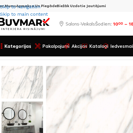
ar Mums
Apmaksa Un Piegāde
Biežāk Uzdotie Jautājumi
Skip to navigation
Skip to main content
Salons-Veikals
Šodien:
10
– 1
00
Kategorijas
Pakalpojumi
Akcijas
Katalogi
Iedvesmai
Sākums
Visas preces
Apdares materiāli
SPC Sienas paneļ