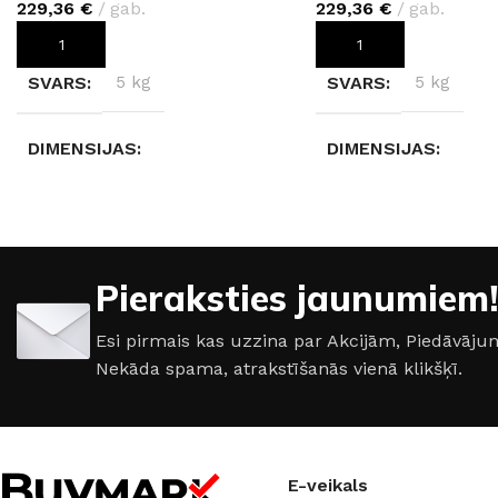
229,36
€
gab.
229,36
€
gab.
PIEVIENOT GROZAM
PIEVIENOT GROZAM
SVARS
5 kg
SVARS
5 kg
DIMENSIJAS
DIMENSIJAS
280 × 123 × 0,4 cm
280 × 123 × 0,4 cm
KRĀSA
Cashmere B5981
KRĀSA
Pieraksties jaunumiem!
Rusty Copper K104
Esi pirmais kas uzzina par Akcijām, Piedāvā
Nekāda spama, atrakstīšanās vienā klikšķī.
E-veikals