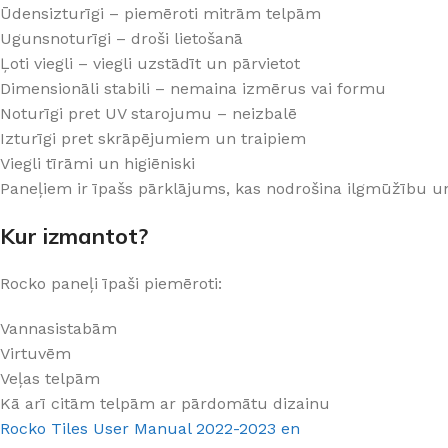
Ūdensizturīgi – piemēroti mitrām telpām
PALĪGINSTRUMENTI
Gumijas krāsa
Sīkāk
Sīkāk
Ugunsnoturīgi – droši lietošanā
Lāpstiņas
Mikrocements
Ļoti viegli – viegli uzstādīt un pārvietot
J
Otas
SPC Sienas pane
Dimensionāli stabili – nemaina izmērus vai formu
Noturīgi pret UV starojumu – neizbalē
Rullīši
Izturīgi pret skrāpējumiem un traipiem
Viegli tīrāmi un higiēniski
Paneļiem ir īpašs pārklājums, kas nodrošina ilgmūžību u
Kur izmantot?
Rocko paneļi īpaši piemēroti:
Vannasistabām
Virtuvēm
Veļas telpām
Kā arī citām telpām ar pārdomātu dizainu
Rocko Tiles User Manual 2022-2023 en