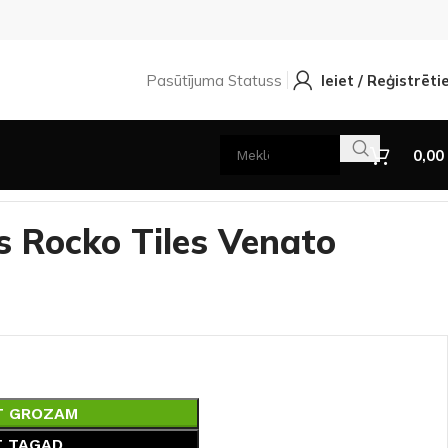
Pasūtījuma Statuss
Ieiet / Reģistrēti
0,00
s Rocko Tiles Venato
T GROZAM
T TAGAD