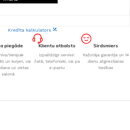
Kredīta kalkulators
ta piegāde
Klientu atbalsts
Sirdsmiers
iva/Venipak
Izpalīdzīgs serviss:
Ražotāja garantija un 14
i un kurjeri, vai
čatā, telefoniski, vai pa
dienu atgriezšanas
šana uz vietas
e-pastu
tiesības
salonā