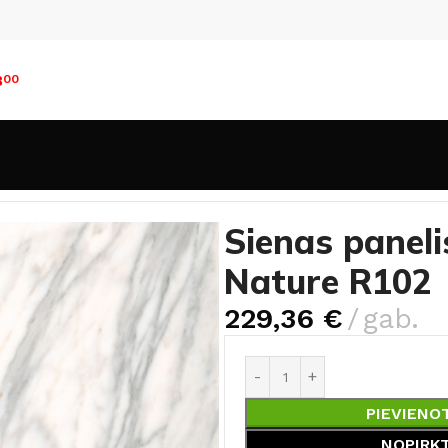
8
00
i
Sienas panelis Rocko Tiles Venato Nature R102
Sienas paneli
Nature R102
229,36
€
gab.
PIEVIENO
NOPIRK