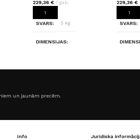
229,36
€
gab.
229,36
€
PIEVIENOT GROZAM
PIEVIEN
SVARS
5 kg
SVARS
DIMENSIJAS
DIMENS
280 × 123 × 0,4 cm
280 × 12
KRĀSA
KRĀSA
Beige Pietra Marble K024
jumiem un jaunām precēm.
Info
Juridiska informācij