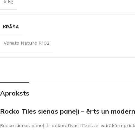
5 kg
KRĀSA
Venato Nature R102
Apraksts
ŠĶIDRĀS TAPETES
APDAREI
Šķidrās tapetes
MixAr
Silk Plaster kolekcijas
Dekoratīvie apm
Rocko Tiles sienas paneļi – ērts un modern
PREMIUM
Ekoloģisks un videi draudzīgs
Apmetums
Victoria du Monde kolekcijas
Gruntis un Lakas
risinājums
telpām
Rocko sienas paneļi ir dekoratīvas flīzes ar vairākām pri
Piedevas (lakas, spīdumi un tml.)
Krāsas