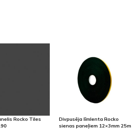
nelis Rocko Tiles
Divpusēja līmlenta Rocko
190
sienas paneļiem 12×3mm 25m