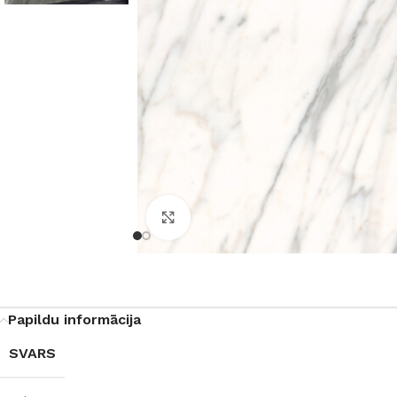
Noklikšķiniet, lai palielinātu
Papildu informācija
SVARS