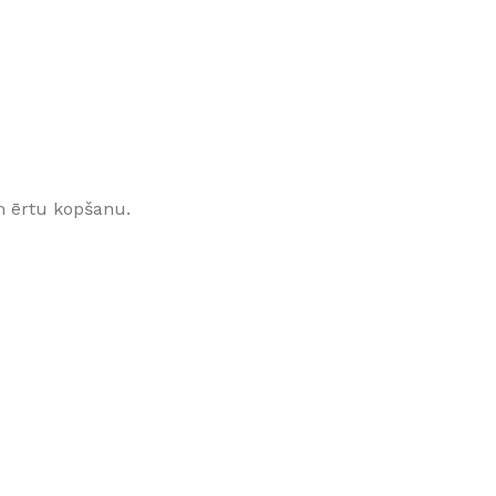
Klinkera
Mozaīkas
AUNUMS!
IESKATIES!
ļi
FLĪŽU KOLEKCIJAS
Aplūkojiet ražotāja kolekcijas, kuras 
profesionāli interjera dizaineri
n ērtu kopšanu.