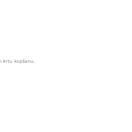
Klinkera
Mozaīkas
AUNUMS!
IESKATIES!
ļi
FLĪŽU KOLEKCIJAS
Aplūkojiet ražotāja kolekcijas, kuras 
profesionāli interjera dizaineri
n ērtu kopšanu.