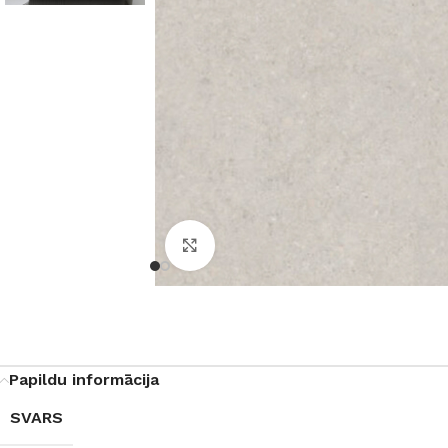
Noklikšķiniet, lai palielinātu
Papildu informācija
SVARS