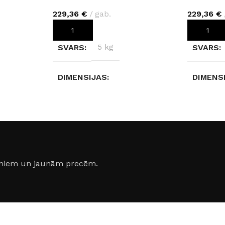
229,36
€
gab.
229,36
€
PIEVIENOT GROZAM
PIEVIEN
SVARS
5 kg
SVARS
DIMENSIJAS
DIMENS
280 × 123 × 0,4 cm
280 × 12
KRĀSA
KRĀSA
lta
Rusty Copper K104
jumiem un jaunām precēm.