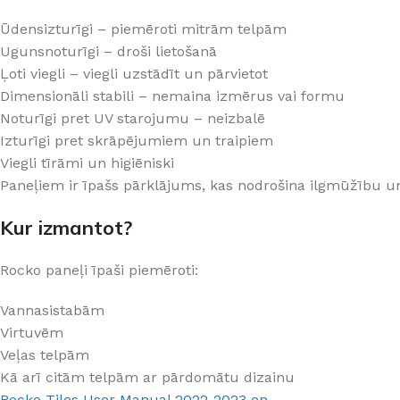
PALĪGINSTRUMENTI
Gumijas krāsa
Sīkāk
Sīkāk
Ūdensizturīgi – piemēroti mitrām telpām
Lāpstiņas
Mikrocements
Ugunsnoturīgi – droši lietošanā
J
Ļoti viegli – viegli uzstādīt un pārvietot
Otas
SPC Sienas pane
Dimensionāli stabili – nemaina izmērus vai formu
Rullīši
Noturīgi pret UV starojumu – neizbalē
Izturīgi pret skrāpējumiem un traipiem
Viegli tīrāmi un higiēniski
Paneļiem ir īpašs pārklājums, kas nodrošina ilgmūžību u
Kur izmantot?
Rocko paneļi īpaši piemēroti:
Vannasistabām
Virtuvēm
Veļas telpām
Kā arī citām telpām ar pārdomātu dizainu
Rocko Tiles User Manual 2022-2023 en