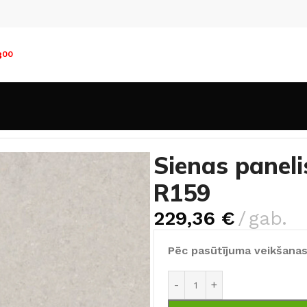
8
00
i
Sienas panelis Rocko Tiles Soulstone B R159
Sienas paneli
R159
229,36
€
gab.
Pēc pasūtījuma veikšanas