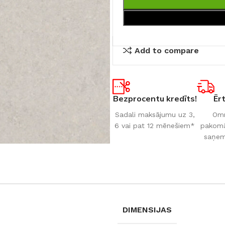
Add to compare
Bezprocentu kredīts!
Ēr
Sadali maksājumu uz 3,
Omn
6 vai pat 12 mēnešiem*
pakomāt
saņem
DIMENSIJAS