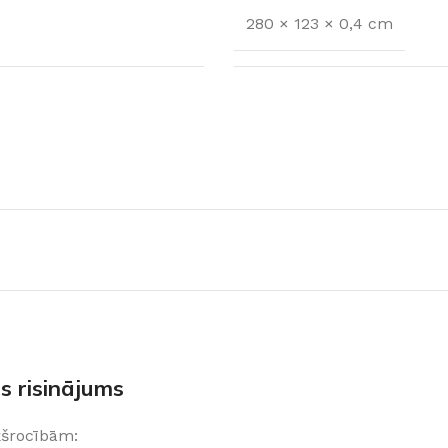
280 × 123 × 0,4 cm
FLĪZES
t
Flīzes
etumi
Dekoratīvās
s risinājums
 fasādem un mitrām
Fasādei
Skatīt
Grīdām un sienām
ekšrocībām: