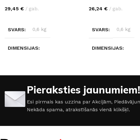
29,45
€
gab.
26,24
€
gab.
IZVĒLIETIES
IZVĒLIETIES
SVARS
0,6 kg
SVARS
0,6 kg
DIMENSIJAS
DIMENSIJAS
280 × 2 × 2 cm
280 × 2 × 2 cm
KRĀSA
KRĀSA
Pieraksties jaunumiem!
Sudrabs
,
Melns
,
Balta
Sudrabs
,
Melns
,
Ba
Esi pirmais kas uzzina par Akcijām, Piedāvā
Nekāda spama, atrakstīšanās vienā klikšķī.