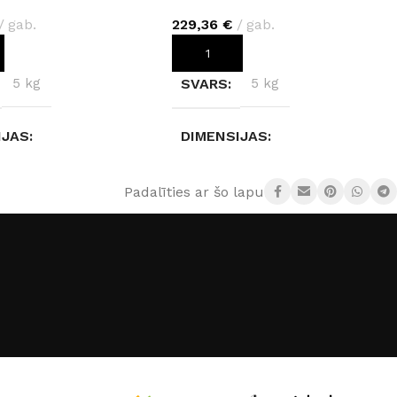
gab.
229,36
€
gab.
OT GROZAM
PIEVIENOT GROZAM
5 kg
SVARS
5 kg
IJAS
DIMENSIJAS
3 × 0,4 cm
280 × 123 × 0,4 cm
Padalīties ar šo lapu:
Mink Plant R164
KRĀSA
Marble Gold R154