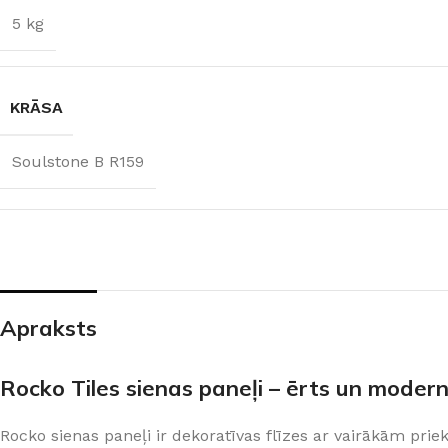
5 kg
KRĀSA
Soulstone B R159
Apraksts
ŠĶIDRĀS TAPETES
APDAREI
Šķidrās tapetes
MixAr
Silk Plaster kolekcijas
Dekoratīvie apm
PREMIUM
Rocko Tiles sienas paneļi – ērts un modern
Ekoloģisks un videi draudzīgs
Apmetums
Victoria du Monde kolekcijas
Gruntis un Lakas
risinājums
telpām
Piedevas (lakas, spīdumi un tml.)
Krāsas
Rocko sienas paneļi ir dekoratīvas flīzes ar vairākām pri