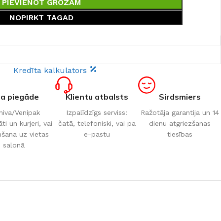
PIEVIENOT GROZAM
NOPIRKT TAGAD
Kredīta kalkulators
ta piegāde
Klientu atbalsts
Sirdsmiers
iva/Venipak
Izpalīdzīgs serviss:
Ražotāja garantija un 14
i un kurjeri, vai
čatā, telefoniski, vai pa
dienu atgriezšanas
šana uz vietas
e-pastu
tiesības
salonā