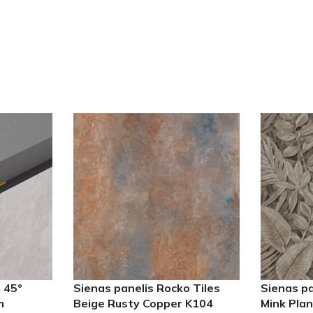
m 45°
Sienas panelis Rocko Tiles
Sienas pa
m
Beige Rusty Copper K104
Mink Pla