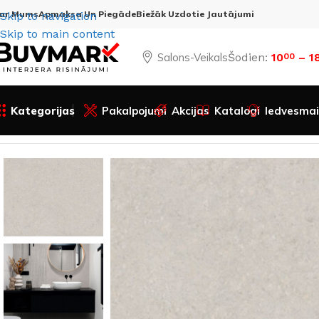
ar Mums
Apmaksa Un Piegāde
Biežāk Uzdotie Jautājumi
Skip to navigation
Skip to main content
Salons-Veikals
Šodien:
10
– 1
00
Kategorijas
Pakalpojumi
Akcijas
Katalogi
Iedvesmai
Sākums
Visas preces
Apdares materiāli
SPC Sienas paneļ